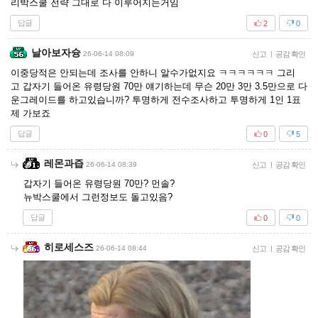
리박스쿨 전략 그대로 다 이루어지는거임
답글
2
0
날아보자슝
26-06-14 08:09
신고
|
공감 확인
이중당적은 안되는데 조사를 안하니 알수가없지요 ㅋㅋㅋㅋㅋㅋ 그리
고 갑자기 들어온 유령당원 70만 얘기하는데 무슨 20만 3만 3.5만으로 다
운그레이드를 하고있습니까? 투명하게 전수조사하고 투명하게 1인 1표
제 가보죠
답글
0
5
레몬과즙
26-06-14 08:39
신고
|
공감 확인
갑자기 들어온 유령당원 70만? 먼솔?
뉴박스쿨에서 그런정보도 돌고있음?
답글
0
0
히로세스즈
26-06-14 08:44
신고
|
공감 확인