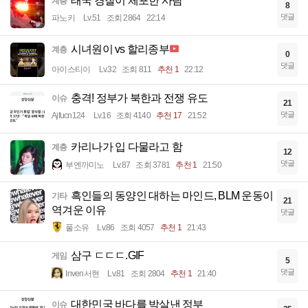
태국 경찰이 체포한 사람
계층
8
댓글
파노키
Lv.51
조회 2864
22:14
시녀원이 vs 할리종부
계층
0
댓글
아이스티이
Lv.32
조회 811
추천 1
22:12
충격! 정부가 북한과 전쟁 유도
이슈
21
댓글
Ajfucn124
Lv.16
조회 4140
추천 17
21:52
카리나가 입 다물라고 함
계층
12
댓글
부엔까미노
Lv.87
조회 3781
추천 1
21:50
흑인들의 동양인 대하는 마인드, BLM 운동이
기타
21
역겨운 이유
댓글
풀소유
Lv.86
조회 4057
추천 1
21:43
삼구 ㄷㄷㄷ.GIF
게임
5
댓글
Inven서현
Lv.81
조회 2804
추천 1
21:40
대한민국 바다를 박살낸 정부
이슈