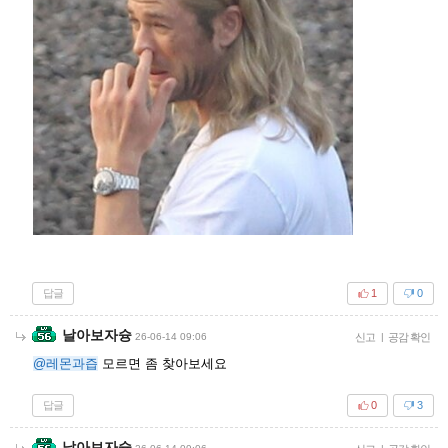
답글
1
0
날아보자슝
26-06-14 09:06
신고
|
공감 확인
@레몬과즙
모르면 좀 찾아보세요
답글
0
3
날아보자슝