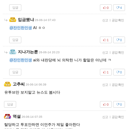
답글
0
4
입금됐냐
26-06-14 07:43
신고
|
공감 확인
@잔인한인생
AI ㅎㅇ
답글
1
0
지나가는룬
26-06-14 20:23
신고
|
공감 확인
@잔인한인생
ai와 내란당에 뇌 의탁한 니가 할말은 아닌데 ㅋ
답글
1
0
고추씨
26-06-14 06:39
신고
|
공감 확인
유투브만 보지말고 뉴스도 봅시다
답글
0
0
역설
26-06-14 07:35
신고
|
공감 확인
탈당하고 투표안하면 이언주가 제일 좋아한다