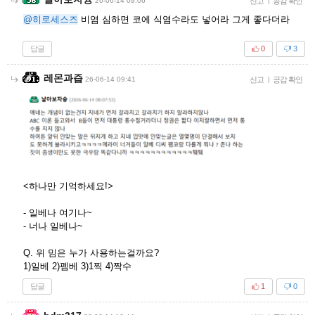
26-06-14 09:06
신고
|
공감 확인
@히로세스즈
비염 심하면 코에 식염수라도 넣어라 그게 좋다더라
답글
0
3
레몬과즙
26-06-14 09:41
신고
|
공감 확인
<하나만 기억하세요!>
- 일베나 여기나~
- 너나 일베나~
Q. 위 밈은 누가 사용하는걸까요?
1)일베 2)펨베 3)1찍 4)짝수
답글
1
0