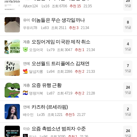
25
댓글
Ajfucn124
Lv.16
조회 6706
추천 15
21:35
이놈들은 무슨 생각일까나
유머
8
댓글
우유리78
Lv.83
조회 2511
추천 3
21:34
오징어게임 미국판 제작 취소
계층
4
댓글
오징어국
Lv.79
조회 3047
추천 1
21:34
오션월드 트리플에스 김채연
연예
7
댓글
달섭지롱
Lv.94
조회 2286
추천 2
21:33
요증 유행 근황
계층
24
댓글
명량거북
Lv.87
조회 4719
추천 2
21:28
카즈하 (르세라핌)
연예
2
댓글
배수민
Lv.35
조회 1221
추천 5
21:27
요즘 촉법소년 범죄자 수준
이슈
24
댓글
입사
Lv.94
조회 3030
추천 1
21:26