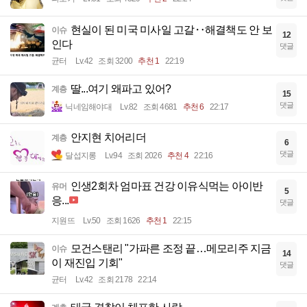
현실이 된 미국 미사일 고갈‥해결책도 안 보
이슈
12
인다
댓글
균터
Lv.42
조회 3200
추천 1
22:19
딸...여기 왜파고 있어?
계층
15
댓글
닉네임해야대
Lv.82
조회 4681
추천 6
22:17
안지현 치어리더
계층
6
댓글
달섭지롱
Lv.94
조회 2026
추천 4
22:16
인생2회차 엄마표 건강 이유식먹는 아이반
유머
5
응...
댓글
지원뜨
Lv.50
조회 1626
추천 1
22:15
모건스탠리 "가파른 조정 끝…메모리주 지금
이슈
14
이 재진입 기회"
댓글
균터
Lv.42
조회 2178
22:14