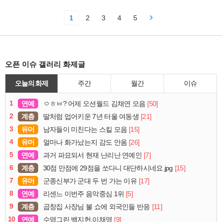
1
2
3
4
5
오픈 이슈 갤러리 화제글
오늘의 화제
주간
월간
이슈
1
연예
[50]
ㅇㅎㅂ? 어제 오션월드 김채연 모음
2
계층
[21]
딸처럼 업어키운 7년 터울 여동생
3
유머
[15]
남자들이 미친다는 스킬 모음
4
유머
[26]
얼마나 화가났는지 감도 안옴
5
연예
[7]
과거 파묘되서 현재 난리난 연예인
6
계층
[15]
30점 만점에 29점을 쏘다니 대단하시네요.jpg
7
유머
[17]
군종신부가 군대 두 번 가는 이유
8
연예
[5]
리센느 이번주 음악중심 1위
9
계층
[11]
곱창집 사장님 불 쇼에 외국인들 반응
10
연예
[9]
수염그린 백지헌.이채영