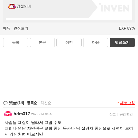
강철의매
메뉴
인장보기
EXP 89%
목록
본문
이전
다음
댓글쓰기
댓글
(14)
등록순
|
최신순
새로고침
hdm317
26-06-14 04:46
신고
|
공감 확인
사람들 체질이 달라서 그럴 수도
교회나 영남 자민련은 교회 중심 목사나 당 실권자 중심으로 세력이 모여
서 레밍처럼 따르지만