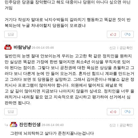
민주당은 당권을 장악했다고 해도 대중이나 당원이 아니다 싶으면 아닌
거임
거기다 작성자 말대로 낙지수박들의 갈라치기 행동하고 똑같은 짓이 반
복되는데 누굴 처내야할지 당원들이 모르겠냐
답글
2
0
바람냥냥
26-06-14 05:46
신고
|
공감 확인
일반인의 눈엔 절대 안보이는게 우리는 고고한 학 같은 정치인을 원하지
만 실상은 똑같은 가장에 한번 떨어지면 최소4년 이상을 무직자로 있어
야 된다는 점이죠. 그렇다 보니 공천권에 대한 욕심은 상상을 초월하고 그
러다 보니 다른게 눈에 안 들어 오는거죠. 혼자선 힘드니 계파를 만드는거
고 그러다 보면 또 당원들은 실망하고. 그래서 김어준이나 매불쇼 같은 정
치시사 프로그램이 많아져야 합니다. 의원에서 떨어져도 패널로 먹
고 살 길이 많아지면 지금보다 나아지지 않을까 싶네요. 정치인을 너무 올
려치거나 내려칠 필요 없고 지속적으로 감시하고 평가하여 선거에서 심
판하면 됩니다.
답글
0
0
잔인한인생
26-06-14 06:40
신고
|
공감 확인
그런데 뇌의탁하고 살다가 준천지꼴나는겁니다