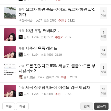
살고자 하면 죽을 것이오, 죽고자 하면 살것
유머
6
이다
댓글
백합에이슬
Lv.57
조회 2765
추천 1
21:12
10년 우정 깨버리기..
계층
3
댓글
입사
Lv.94
조회 3502
추천 2
21:12
제주산 옥돔 레전드
계층
14
댓글
입사
Lv.94
조회 4910
21:10
드론 잡겠다고 63억 써놓고 '쿨쿨'‥드론 부
이슈
6
서질까봐?
댓글
슬기로움
Lv.92
조회 2570
추천 3
21:09
세금 징수팀 방문에 이성을 잃은 체납자
이슈
10
댓글
입사
Lv.94
조회 3416
추천 1
21:08
최근
다음
검색
글쓰기