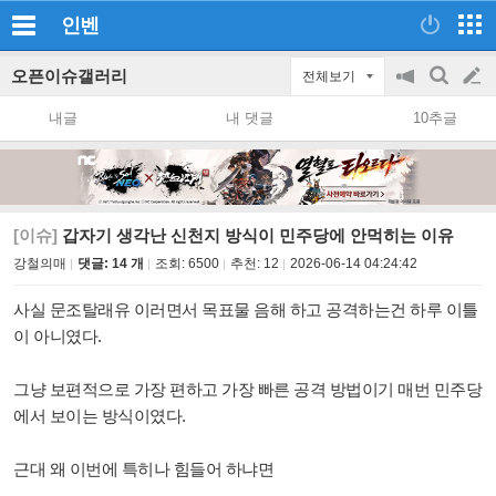
인벤
오픈이슈갤러리
전체보기
공
검
글
지
색
내글
내 댓글
10추글
on/off
쓰
기
[이슈]
갑자기 생각난 신천지 방식이 민주당에 안먹히는 이유
강철의매
댓글: 14 개
조회:
6500
추천:
12
2026-06-14 04:24:42
사실 문조탈래유 이러면서 목표물 음해 하고 공격하는건 하루 이틀
이 아니였다.
그냥 보편적으로 가장 편하고 가장 빠른 공격 방법이기 매번 민주당
에서 보이는 방식이였다.
근대 왜 이번에 특히나 힘들어 하냐면