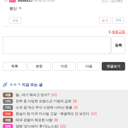
hdm317
26-06-14 16:44
신고
|
공감 확인
평신 ㅋ
답글
1
0
새로고침
등록
목록
본문
이전
다음
댓글보기
ㅇㅇㄱ 지금 뜨는 글
딸...여기 왜파고 있어?
[15]
계층
전투 중 사망한 프랑스군 기병의 갑옷
[9]
기타
소와 곰 대신 주식 시장에 나타난 동물
[4]
기타
현실이 된 미국 미사일 고갈‥해결책도 안 보인다
[12]
이슈
태국 경찰이 체포한 사람
[8]
계층
영화 '오디세이' 후기(노스포)
[15]
연예