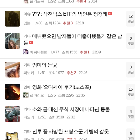
슬기로움
Lv.92
조회 1363
추천 4
23:24
??? : 삼전닉스 ETF의 범인은 정청래
이슈
12
댓글
멤논
Lv.80
조회 1234
추천 3
23:19
데뷔했으면 남자들이 더좋아했을거 같은 남
기타
0
돌
댓글
어쩌다한번
Lv.77
조회 1556
추천 1
23:09
엄마의 눈빛
기타
3
댓글
파노키
Lv.51
조회 1977
추천 2
22:46
영화 '오디세이' 후기(노스포)
연예
15
댓글
르마리오
Lv.75
조회 2295
22:35
소와 곰 대신 주식 시장에 나타난 동물
기타
4
댓글
파노키
Lv.51
조회 3530
22:32
전투 중 사망한 프랑스군 기병의 갑옷
기타
9
댓글
파노키
Lv.51
조회 4329
추천 2
22:24