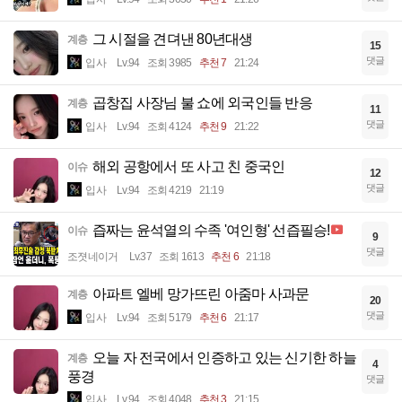
그 시절을 견뎌낸 80년대생
계층
15
댓글
입사
Lv.94
조회 3985
추천 7
21:24
곱창집 사장님 불 쇼에 외국인들 반응
계층
11
댓글
입사
Lv.94
조회 4124
추천 9
21:22
해외 공항에서 또 사고 친 중국인
이슈
12
댓글
입사
Lv.94
조회 4219
21:19
즙짜는 윤석열의 수족 '여인형' 선즙필승!
이슈
9
댓글
조졋네이거
Lv.37
조회 1613
추천 6
21:18
아파트 엘베 망가뜨린 아줌마 사과문
계층
20
댓글
입사
Lv.94
조회 5179
추천 6
21:17
오늘 자 전국에서 인증하고 있는 신기한 하늘
계층
4
풍경
댓글
입사
Lv.94
조회 4048
추천 3
21:15