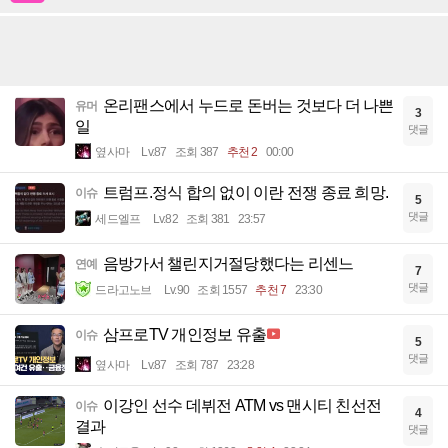
온리팬스에서 누드로 돈버는 것보다 더 나쁜
유머
3
일
댓글
옆사마
Lv.87
조회 387
추천 2
00:00
트럼프.정식 합의 없이 이란 전쟁 종료 희망.
이슈
5
댓글
세드엘프
Lv.82
조회 381
23:57
음방가서 챌린지거절당했다는 리센느
연예
7
댓글
드라고노브
Lv.90
조회 1557
추천 7
23:30
삼프로TV 개인정보 유출
이슈
5
댓글
옆사마
Lv.87
조회 787
23:28
이강인 선수 데뷔전 ATM vs 맨시티 친선전
이슈
4
결과
댓글