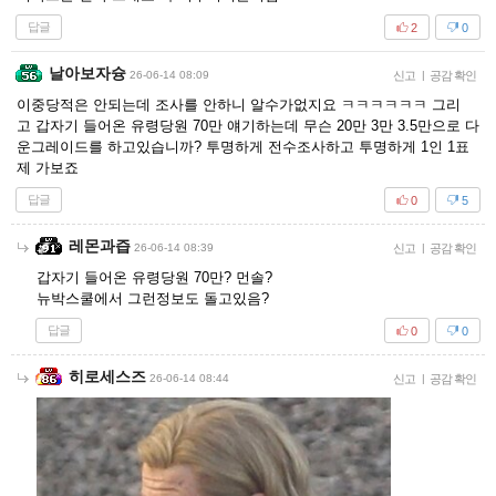
답글
2
0
날아보자슝
26-06-14 08:09
신고
|
공감 확인
이중당적은 안되는데 조사를 안하니 알수가없지요 ㅋㅋㅋㅋㅋㅋ 그리
고 갑자기 들어온 유령당원 70만 얘기하는데 무슨 20만 3만 3.5만으로 다
운그레이드를 하고있습니까? 투명하게 전수조사하고 투명하게 1인 1표
제 가보죠
답글
0
5
레몬과즙
26-06-14 08:39
신고
|
공감 확인
갑자기 들어온 유령당원 70만? 먼솔?
뉴박스쿨에서 그런정보도 돌고있음?
답글
0
0
히로세스즈
26-06-14 08:44
신고
|
공감 확인