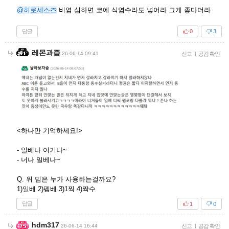
@히로세스즈
비염 심하면 코에 식염수라도 넣어라 그게 좋다더라
답글
0
3
레몬과즙
26-06-14 09:41
신고
|
공감 확인
<하나만 기억하세요!>
- 일베나 여기나~
- 너나 일베나~
Q. 위 밈은 누가 사용하는걸까요?
1)일베 2)펨베 3)1찍 4)짝수
답글
1
0
hdm317
26-06-14 16:44
신고
|
공감 확인