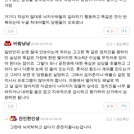
거임
거기다 작성자 말대로 낙지수박들의 갈라치기 행동하고 똑같은 짓이 반
복되는데 누굴 처내야할지 당원들이 모르겠냐
답글
2
0
바람냥냥
26-06-14 05:46
신고
|
공감 확인
일반인의 눈엔 절대 안보이는게 우리는 고고한 학 같은 정치인을 원하지
만 실상은 똑같은 가장에 한번 떨어지면 최소4년 이상을 무직자로 있어
야 된다는 점이죠. 그렇다 보니 공천권에 대한 욕심은 상상을 초월하고 그
러다 보니 다른게 눈에 안 들어 오는거죠. 혼자선 힘드니 계파를 만드는거
고 그러다 보면 또 당원들은 실망하고. 그래서 김어준이나 매불쇼 같은 정
치시사 프로그램이 많아져야 합니다. 의원에서 떨어져도 패널로 먹
고 살 길이 많아지면 지금보다 나아지지 않을까 싶네요. 정치인을 너무 올
려치거나 내려칠 필요 없고 지속적으로 감시하고 평가하여 선거에서 심
판하면 됩니다.
답글
0
0
잔인한인생
26-06-14 06:40
신고
|
공감 확인
그런데 뇌의탁하고 살다가 준천지꼴나는겁니다