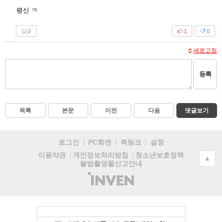
평신 ㅋ
답글
1
0
새로고침
등록
목록
본문
이전
다음
댓글보기
로그인
PC화면
퀵링크
설정
청소년보호정책
이용약관
개인정보처리방침
▲
불법촬영물신고안내
(주)
인
벤