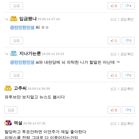
답글
0
4
입금됐냐
26-06-14 07:43
신고
|
공감 확인
@잔인한인생
AI ㅎㅇ
답글
1
0
지나가는룬
26-06-14 20:23
신고
|
공감 확인
@잔인한인생
ai와 내란당에 뇌 의탁한 니가 할말은 아닌데 ㅋ
답글
1
0
고추씨
26-06-14 06:39
신고
|
공감 확인
유투브만 보지말고 뉴스도 봅시다
답글
0
0
역설
26-06-14 07:35
신고
|
공감 확인
탈당하고 투표안하면 이언주가 제일 좋아한다
리박스쿨 전략 그대로 다 이루어지는거임