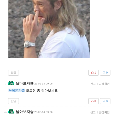
답글
1
0
날아보자슝
26-06-14 09:06
신고
|
공감 확인
@레몬과즙
모르면 좀 찾아보세요
답글
0
3
날아보자슝
26-06-14 09:06
신고
|
공감 확인