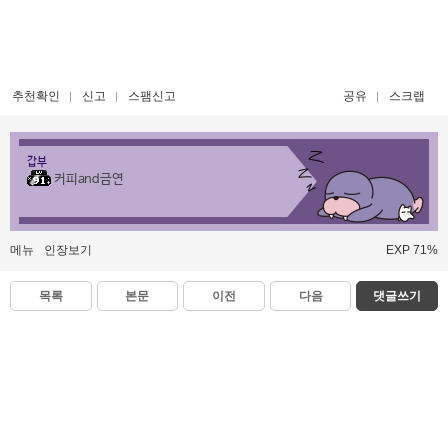
추천확인
신고
스팸신고
공유
스크랩
갑부
커피and금연
메뉴
인장보기
EXP 71%
목록
본문
이전
다음
댓글쓰기