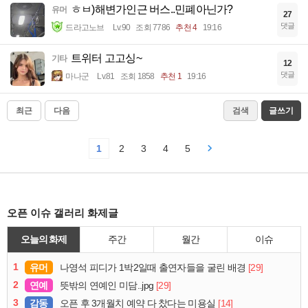
ㅎㅂ)해변가인근 버스..민폐아닌가?
유머
27
댓글
드라고노브
Lv.90
조회 7786
추천 4
19:16
트위터 고고싱~
기타
12
댓글
마나군
Lv.81
조회 1858
추천 1
19:16
최근
다음
검색
글쓰기
1
2
3
4
5
오픈 이슈 갤러리 화제글
오늘의 화제
주간
월간
이슈
1
유머
[29]
나영석 피디가 1박2일때 출연자들을 굴린 배경
2
연예
[29]
뜻밖의 연예인 미담..jpg
3
감동
[14]
오픈 후 3개월치 예약 다 찼다는 미용실