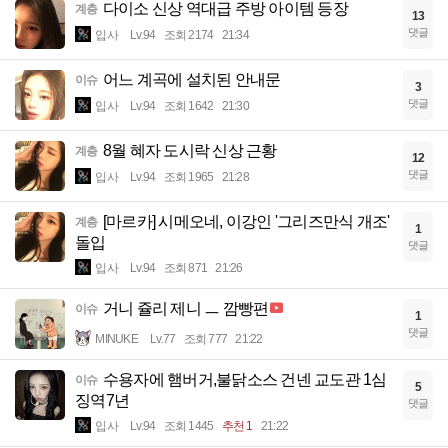
다이소 신상 역대급 주방 아이템 등장
계층
13
댓글
입사
Lv.94
조회 2174
21:34
어느 계곡에 설치된 안내문
이슈
3
댓글
입사
Lv.94
조회 1642
21:30
8월 혜자 도시락 신상 근황
계층
12
댓글
입사
Lv.94
조회 1965
21:28
[마르카] 시메오네, 이강인 '그리즈만식 개조'
계층
1
돌입
댓글
입사
Lv.94
조회 871
21:26
거니 쥴리 제니 ㅡ 깜빵편
이슈
1
댓글
MINUKE
Lv.77
조회 777
21:22
수용자에 햄버거,불닭소스 건넨 교도관 1심
이슈
5
징역7년
댓글
입사
Lv.94
조회 1445
추천 1
21:22