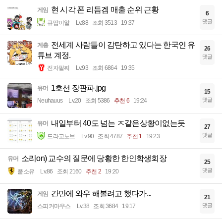
현 시각 폰 리듬겜 매출 순위 근황
게임
6
댓글
큐땁이알
Lv.88
조회 3513
19:37
전세계 사람들이 감탄하고 있다는 한국인 유
계층
26
튜브 계정.
댓글
전자팔찌
Lv.93
조회 6864
19:35
1호선 장판파.jpg
유머
15
댓글
Neuhauus
Lv.20
조회 5386
추천 6
19:24
내일부터 40도 넘는 ㅈ같은상황이없는듯
유머
27
댓글
드라고노브
Lv.90
조회 4787
추천 1
19:23
소리on) 교수의 질문에 당황한 한인학생회장
유머
25
댓글
풀소유
Lv.86
조회 2160
추천 2
19:20
간만에 와우 해볼려고 했다가...
게임
21
댓글
스피커마우스
Lv.38
조회 3684
19:17