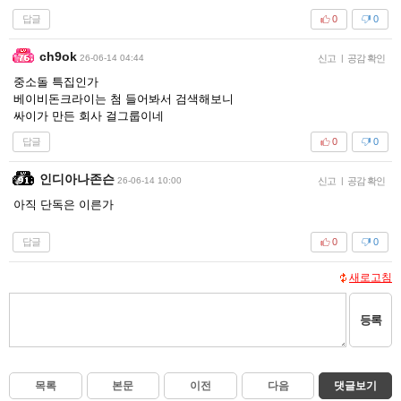
답글
0
0
ch9ok
26-06-14 04:44
신고
|
공감 확인
중소돌 특집인가
베이비돈크라이는 첨 들어봐서 검색해보니
싸이가 만든 회사 걸그룹이네
답글
0
0
인디아나존슨
26-06-14 10:00
신고
|
공감 확인
아직 단독은 이른가
답글
0
0
새로고침
등록
목록
본문
이전
다음
댓글보기