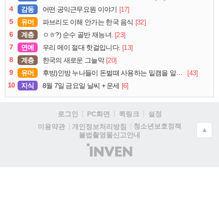
4
감동
[17]
어떤 공익근무요원 이야기
5
유머
[32]
파브리도 이해 안가는 한국 음식
6
계층
[23]
ㅇㅎ?) 순수 골반 재능녀.
7
연예
[13]
우리 메이 절대 핫걸입니다.
8
계층
[20]
한국의 새로운 그늘막
9
유머
[43]
후방)인방 누나들이 돈벌때 사용하는 밑캠을 알아보자
10
지식
[6]
8월 7일 금요일 날씨 + 운세
로그인
PC화면
퀵링크
설정
청소년보호정책
이용약관
개인정보처리방침
▲
불법촬영물신고안내
(주)
인
벤