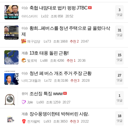
축협 내맘대로 법카 펑펑 JTBC
이슈
3
댓글
아이스티이
Lv.32
조회 858
20:52
황희...폐버스를 청년 주택으로 글 올렸다삭
이슈
31
제
댓글
왜구김당
Lv.73
조회 1668
추천 2
20:47
13호 태풍 돌핀 근황!
계층
15
댓글
빛로제
Lv.88
조회 4266
추천 1
20:36
청년 폐 버스 개조 주거 주장 근황
이슈
27
댓글
나의그대들과
Lv.72
조회 3186
추천 3
20:28
조선징 특징 www
유머
1
댓글
Jple
Lv.90
조회 1259
20:27
장수풍뎅이한테 박혀버린 사람.
계층
18
댓글
전자팔찌
Lv.93
조회 3650
추천 3
20:22