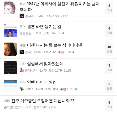
1847년 의학서에 실린 자위 많이하는 남자
유머
4
초상화
댓글
옆사마
Lv.87
조회 2098
21:42
결혼 하면 생기는 일
유머
4
댓글
봄봄봉필
Lv.31
조회 1749
21:41
이젠 다시는 못 보는 삼파이더맨
계층
10
댓글
입사
Lv.94
조회 2112
추천 1
21:38
심심해서 찾아봤는데
기타
3
댓글
장재시카
Lv.76
조회 1079
21:38
인벤 아이디 해킹.
기타
5
댓글
Kurtas
Lv.88
조회 1053
추천 3
21:34
전주 거주중인 오징어분 계십니까??
기타
9
댓글
졸리고배고파
Lv.74
조회 1042
21:34