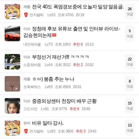
전국 40도 폭염경보중에 오늘자 밀양 얼음골.
계층
26
댓글
전자팔찌
Lv.93
조회 4706
20:19
정청래 후보 유튜브 출연 및 인터뷰 라이브-
이슈
5
김승현의논제
댓글
내안에퍼플
Lv.73
조회 1063
추천 6
20:13
부정선거 재선거!!! ㅋㅋㅋㅋ
이슈
22
댓글
소중한바램
Lv.44
조회 3532
추천 2
20:02
ㅎㅂ) 봉춤 추는 누나
계층
8
댓글
조폭빠박스
Lv.65
조회 4569
20:01
중증외상센터 천장미 배우 근황
이슈
15
댓글
고도비만
Lv.91
조회 6779
추천 6
19:49
비유 일타 강사.
유머
13
댓글
전자팔찌
Lv.93
조회 3600
추천 3
19:43