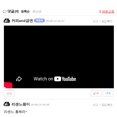
댓글
(4)
등록순
|
최신순
새로고침
커피and금연
26-06-14 04:37
신고
|
공감 확인
답글
0
0
리센느원이
26-06-14 04:44
신고
|
공감 확인
리센느 흥해라~