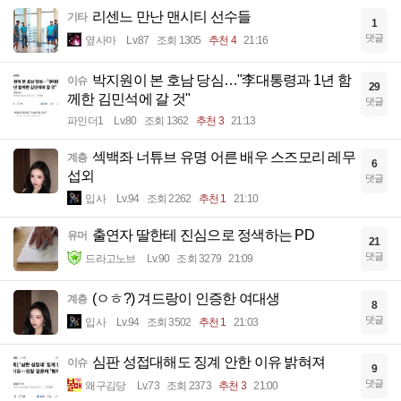
리센느 만난 맨시티 선수들
기타
1
댓글
옆사마
Lv.87
조회 1305
추천 4
21:16
박지원이 본 호남 당심…"李대통령과 1년 함
이슈
29
께한 김민석에 갈 것"
댓글
파인더1
Lv.80
조회 1362
추천 3
21:13
섹백좌 너튜브 유명 어른 배우 스즈모리 레무
계층
6
섭외
댓글
입사
Lv.94
조회 2262
추천 1
21:10
출연자 딸한테 진심으로 정색하는 PD
유머
21
댓글
드라고노브
Lv.90
조회 3279
21:09
(ㅇㅎ?) 겨드랑이 인증한 여대생
계층
8
댓글
입사
Lv.94
조회 3502
추천 1
21:03
심판 성접대해도 징계 안한 이유 밝혀져
이슈
9
댓글
왜구김당
Lv.73
조회 2373
추천 3
21:00