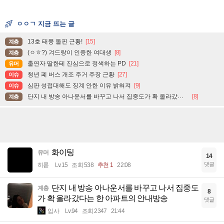
ㅇㅇㄱ 지금 뜨는 글
13호 태풍 돌핀 근황!
[15]
계층
(ㅇㅎ?) 겨드랑이 인증한 여대생
[8]
계층
출연자 딸한테 진심으로 정색하는 PD
[21]
유머
청년 폐 버스 개조 주거 주장 근황
[27]
이슈
심판 성접대해도 징계 안한 이유 밝혀져
[9]
이슈
단지 내 방송 아나운서를 바꾸고 나서 집중도가 확 올라갔다는 한 아파트의 안내방송
[8]
계층
화이팅
유머
14
댓글
히롣
Lv.15
조회 538
추천 1
22:08
단지 내 방송 아나운서를 바꾸고 나서 집중도
계층
8
가 확 올라갔다는 한 아파트의 안내방송
댓글
입사
Lv.94
조회 2347
21:44