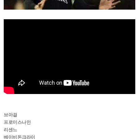
브아걸
프로미스나인
리센느
베이비돈크라이