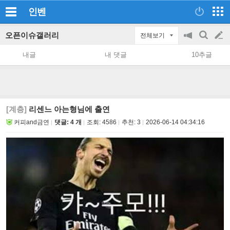
인벤
오픈이슈갤러리
전체보기
공
검
글
지
색
내글
내 댓글
10추글
on/off
쓰
기
[계층]
리센느 아는형님에 출연
커피and금연
댓글: 4 개
조회:
4586
추천:
3
2026-06-14 04:34:16