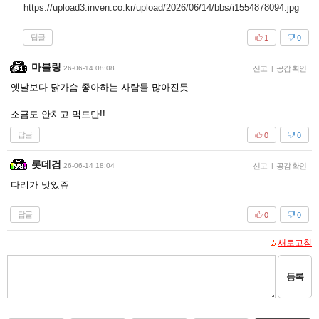
https://upload3.inven.co.kr/upload/2026/06/14/bbs/i1554878094.jpg
답글
1
0
마블링
26-06-14 08:08
신고
|
공감 확인
옛날보다 닭가슴 좋아하는 사람들 많아진듯.
소금도 안치고 먹드만!!
답글
0
0
롯데검
26-06-14 18:04
신고
|
공감 확인
다리가 맛있쥬
답글
0
0
새로고침
등록