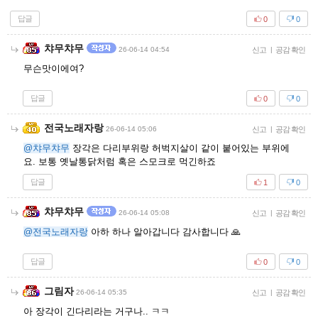
답글
0
0
챠무챠무
26-06-14 04:54
신고
|
공감 확인
무슨맛이에여?
답글
0
0
전국노래자랑
26-06-14 05:06
신고
|
공감 확인
@챠무챠무
장각은 다리부위랑 허벅지살이 같이 붙어있는 부위에
요. 보통 옛날통닭처럼 혹은 스모크로 먹긴하죠
답글
1
0
챠무챠무
26-06-14 05:08
신고
|
공감 확인
@전국노래자랑
아하 하나 알아갑니다 감사합니다 🙏
답글
0
0
그림자
26-06-14 05:35
신고
|
공감 확인
아 장각이 긴다리라는 거구나.. ㅋㅋ