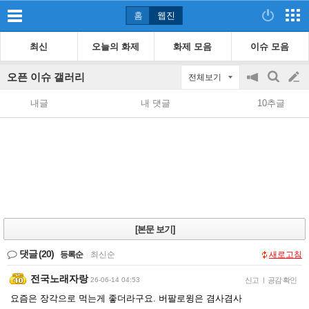
홈
웹진
최신
오늘의 화제
화제 모음
이슈 모음
오픈 이슈 갤러리
전체보기
공
검
글
지
색
내글
내 댓글
10추글
on/off
쓰
기
[본문 보기]
댓글
(20)
등록순
|
최신순
새로고침
전국노래자랑
26-06-14 04:53
신고
|
공감 확인
요즘은 장각으로 먹는게 좋더라구요. 버팔로윙은 겸사겸사