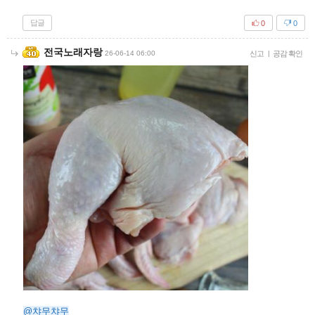
답글
0
0
전국노래자랑
26-06-14 06:00
신고
|
공감 확인
@챠무챠무