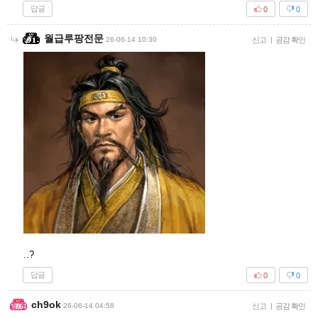
답글
0
0
월급루팡전문
26-06-14 10:30
신고
|
공감 확인
..?
답글
0
0
ch9ok
26-06-14 04:58
신고
|
공감 확인