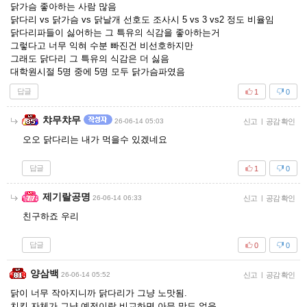
닭가슴 좋아하는 사람 많음
닭다리 vs 닭가슴 vs 닭날개 선호도 조사시 5 vs 3 vs2 정도 비율임
닭다리파들이 싫어하는 그 특유의 식감을 좋아하는거
그렇다고 너무 익혀 수분 빠진건 비선호하지만
그래도 닭다리 그 특유의 식감은 더 싫음
대학원시절 5명 중에 5명 모두 닭가슴파였음
답글
1
0
챠무챠무
26-06-14 05:03
신고
|
공감 확인
오오 닭다리는 내가 먹을수 있겠네요
답글
1
0
제기랄공명
26-06-14 06:33
신고
|
공감 확인
친구하죠 우리
답글
0
0
양삼백
26-06-14 05:52
신고
|
공감 확인
닭이 너무 작아지니까 닭다리가 그냥 노맛됨.
치킨 자체가 그냥 예전이랑 비교하면 아무 맛도 없음