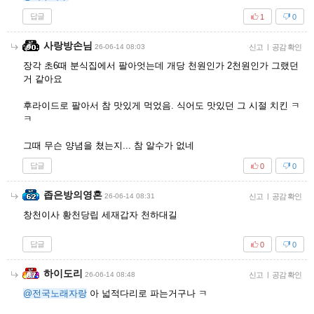
답글
1
0
사랑방손님
26-06-14 08:03
신고
|
공감 확인
장각 초6때 분식집에서 팔아엇는데 개당 천원인가 2천원인가 그랬던
거 같아요
후라이드로 팔아서 참 맛있게 먹었음. 식어도 맛있던 그 시절 치킨 ㅋ
ㅋ
그때 무슨 양념을 쳤는지... 참 알수가 없네
답글
0
0
좁은방의영혼
26-06-14 08:31
신고
|
공감 확인
창천이사 황천당립 세재갑자 천하대길
답글
0
0
하이도리
26-06-14 08:48
신고
|
공감 확인
@전국노래자랑
아 넓적다리로 파는거구나 ㅋ