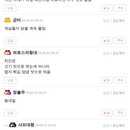
답글
1
0
균터
26-06-14 06:18
신고
|
공감 확인
개넘들이 닭을 계속 줄임
답글
0
0
파로스의등대
26-06-14 06:37
신고
|
공감 확인
치킨은
고기 맛으로 먹는게 아니라
염지 튀김 양념 맛으로 먹음
답글
0
0
정불주
26-06-14 08:02
신고
|
공감 확인
썸네일
답글
0
0
샤프대령
26-06-14 08:03
신고
|
공감 확인