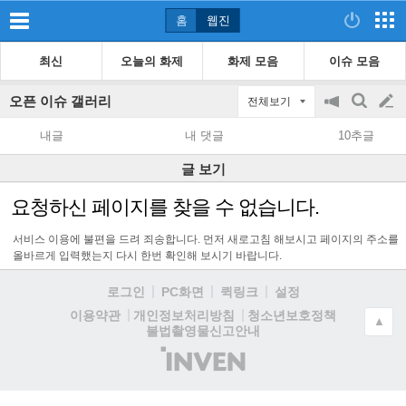
홈
웹진
최신
오늘의 화제
화제 모음
이슈 모음
오픈 이슈 갤러리
전체보기
공
검
글
지
색
내글
내 댓글
10추글
on/off
쓰
글 보기
기
요청하신 페이지를 찾을 수 없습니다.
서비스 이용에 불편을 드려 죄송합니다. 먼저 새로고침 해보시고 페이지의 주소를
올바르게 입력했는지 다시 한번 확인해 보시기 바랍니다.
로그인
PC화면
퀵링크
설정
청소년보호정책
이용약관
개인정보처리방침
▲
불법촬영물신고안내
(주)
인
벤