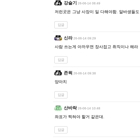
강슬기
26-06-14 08:49
저런곳은 그냥 사장이 일 다해야함. 알바생들도
답글
신라
26-06-14 09:29
사람 쓰는게 아까우면 장사접고 취직이나 해라
답글
존윅
26-06-14 09:38
양아치
답글
산바락
26-06-14 10:48
좌표가 찍혀야 할거 같은대.
답글