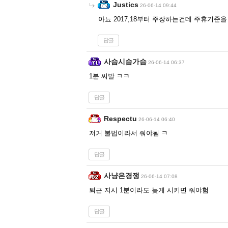
Justics
26-06-14 09:44
아뇨 2017,18부터 주장하는건데 주휴기준을
답글
사슴시슴가슴
26-06-14 06:37
1분 씨발 ㅋㅋ
답글
Respectu
26-06-14 06:40
저거 불법이라서 줘야됨 ㅋ
답글
사냥은경쟁
26-06-14 07:08
퇴근 지시 1분이라도 늦게 시키면 줘야험
답글