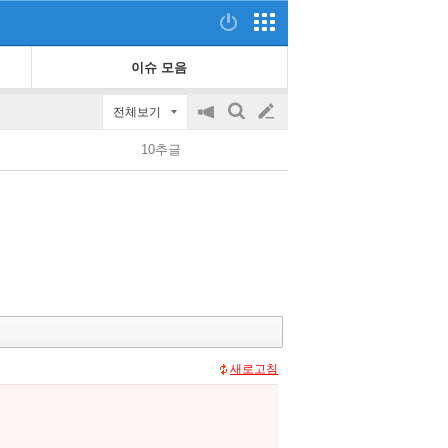
이슈 모음
전체보기
공
검
글
지
색
10추글
on/off
쓰
기
새로고침