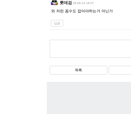
롯데검
26-06-14 18:07
와 저런 꼼수도 잡아야하는거 아닌가
답글
목록