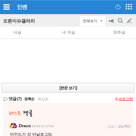
인벤
오픈이슈갤러리
전체보기
공
검
글
지
색
내글
내 댓글
10추글
on/off
쓰
기
[본문 보기]
댓글
(7)
등록순
|
최신순
새로고침
Draco
26-06-14 07:50
신고
|
공감 확인
마인드가 걍 아날로그임.