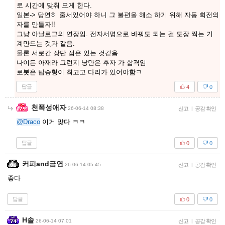
로 시간에 맞춰 오게 한다.
일본-> 당연히 줄서있어야 하니 그 불편을 해소 하기 위해 자동 회전의
자를 만들자!!
그냥 아날로그의 연장임. 전자서명으로 바꿔도 되는 걸 도장 찍는 기
계만드는 것과 같음.
물론 서로간 장단 점은 있는 것같음.
나이든 아재라 그런지 낭만은 후자 가 합격임
로봇은 탑승형이 최고고 다리가 있어야함ㅋ
답글
4
0
천폭성애자
26-06-14 08:38
신고
|
공감 확인
@Draco
이거 맞다 ㅋㅋ
답글
0
0
커피and금연
26-06-14 05:45
신고
|
공감 확인
좋다
답글
0
0
H솔
26-06-14 07:01
신고
|
공감 확인