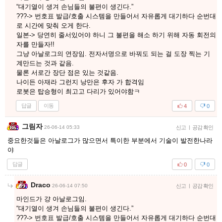
“대기열이 생겨 손님들의 불편이 생긴다.”
???-> 번호표 발급/호출 시스템을 만들어서 자유롭게 대기하다 순번대
로 시간에 맞춰 오게 한다.
일본-> 당연히 줄서있어야 하니 그 불편을 해소 하기 위해 자동 회전의
자를 만들자!!
그냥 아날로그의 연장임. 전자서명으로 바꿔도 되는 걸 도장 찍는 기
계만드는 것과 같음.
물론 서로간 장단 점은 있는 것같음.
나이든 아재라 그런지 낭만은 후자 가 합격임
로봇은 탑승형이 최고고 다리가 있어야함ㅋ
답글
이동
4
0
그림자
26-06-14 05:33
신고
|
공감 확인
중요한것들은 아날로그가 많으면서 특이한 부분에서 기술이 발전한나라
야
답글
0
0
Draco
26-06-14 07:50
신고
|
공감 확인
마인드가 걍 아날로그임.
“대기열이 생겨 손님들의 불편이 생긴다.”
???-> 번호표 발급/호출 시스템을 만들어서 자유롭게 대기하다 순번대