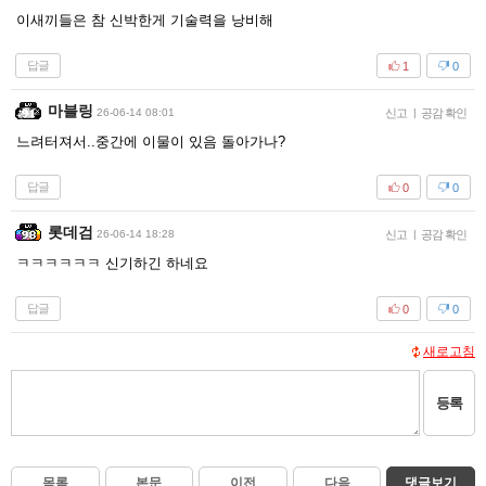
이새끼들은 참 신박한게 기술력을 낭비해
답글
1
0
마블링
26-06-14 08:01
신고
|
공감 확인
느려터져서..중간에 이물이 있음 돌아가나?
답글
0
0
롯데검
26-06-14 18:28
신고
|
공감 확인
ㅋㅋㅋㅋㅋㅋ 신기하긴 하네요
답글
0
0
새로고침
등록
목록
본문
이전
다음
댓글보기