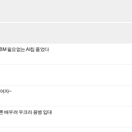
HBM 필요없는 AI칩 품었다
 여자~
론 배우려 우크라 용병 입대