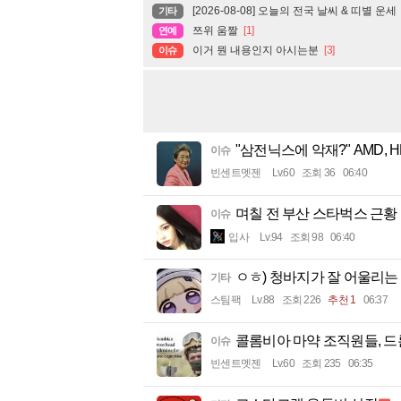
[2026-08-08] 오늘의 전국 날씨 & 띠별 운세
기타
쯔위 움짤
[1]
연예
이거 뭔 내용인지 아시는분
[3]
이슈
"삼전닉스에 악재?" AMD, 
이슈
빈센트멧젠
Lv.60
조회 36
06:40
며칠 전 부산 스타벅스 근황
이슈
입사
Lv.94
조회 98
06:40
ㅇㅎ) 청바지가 잘 어울리는
기타
스팀팩
Lv.88
조회 226
추천 1
06:37
콜롬비아 마약 조직원들, 드
이슈
빈센트멧젠
Lv.60
조회 235
06:35