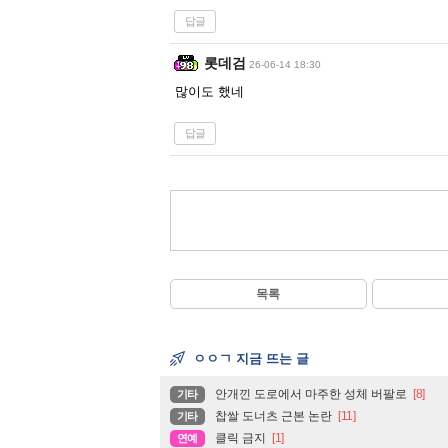
답글
롯데검
26-06-14 18:30
많이도 했네
답글
목록
ㅇㅇㄱ 지금 뜨는 글
안개낀 도로에서 마주한 성체 버팔로
[8]
기타
찹쌀 도너츠 근본 논란
[11]
기타
클릭 금지
[1]
연예