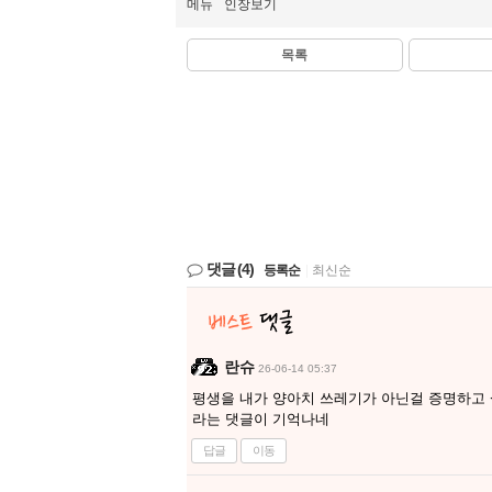
메뉴
인장보기
목록
댓글
(4)
등록순
|
최신순
란슈
26-06-14 05:37
평생을 내가 양아치 쓰레기가 아닌걸 증명하고
라는 댓글이 기억나네
답글
이동