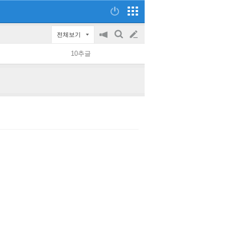
전체보기
공
검
글
지
색
10추글
on/off
쓰
기