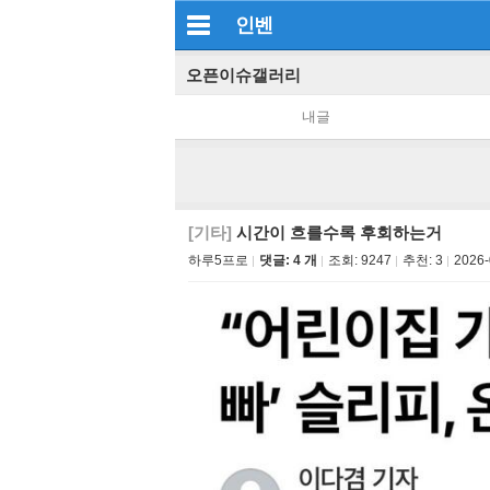
인벤
오픈이슈갤러리
내글
[기타]
시간이 흐를수록 후회하는거
하루5프로
댓글: 4 개
조회:
9247
추천:
3
2026-