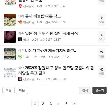
댓글
전자팔찌
Lv.93
조회 3393
18:45
유나 버블팝 다른 각도
연예
9
댓글
달섭지롱
Lv.94
조회 2258
18:38
일본 성 매수 심판 실명 공개 파장
이슈
6
댓글
입사
Lv.94
조회 2167
18:37
비온다고하면 계곡가지말라고..
이슈
27
댓글
드라고노브
Lv.90
조회 3122
18:32
260809 강원 대구 경북 민주당 당원대회 권
이슈
40
리당원 투표 결과
댓글
진겟타원
Lv.70
조회 1706
18:31
최근
다음
검색
글쓰기
1
2
3
4
5