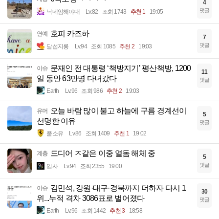
4
댓글
닉네임해야대
Lv.82
조회 1743
추천 1
19:05
호피 카즈하
연예
7
댓글
달섭지롱
Lv.94
조회 1085
추천 2
19:03
문재인 전 대통령 ‘책방지기’ 평산책방, 1200
이슈
11
일 동안 63만명 다녀갔다
댓글
Earth
Lv.96
조회 986
추천 2
19:03
오늘 바람 많이 불고 하늘에 구름 경계선이
유머
5
선명한 이유
댓글
풀소유
Lv.86
조회 1409
추천 1
19:02
드디어 ㅈ같은 이중 열돔 해체 중
계층
5
댓글
입사
Lv.94
조회 2355
19:00
김민석, 강원·대구·경북까지 더하자 다시 1
이슈
30
위...누적 격차 3086표로 벌어졌다
댓글
Earth
Lv.96
조회 1442
추천 3
18:58