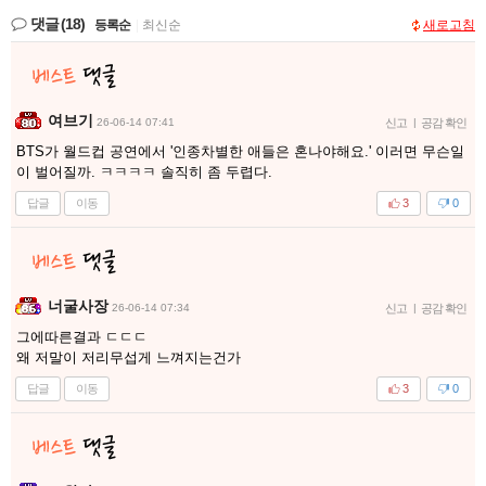
댓글
(18)
등록순
|
최신순
새로고침
여브기
26-06-14 07:41
신고
|
공감 확인
BTS가 월드컵 공연에서 '인종차별한 애들은 혼나야해요.' 이러면 무슨일
이 벌어질까. ㅋㅋㅋㅋ 솔직히 좀 두렵다.
답글
이동
3
0
너굴사장
26-06-14 07:34
신고
|
공감 확인
그에따른결과 ㄷㄷㄷ
왜 저말이 저리무섭게 느껴지는건가
답글
이동
3
0