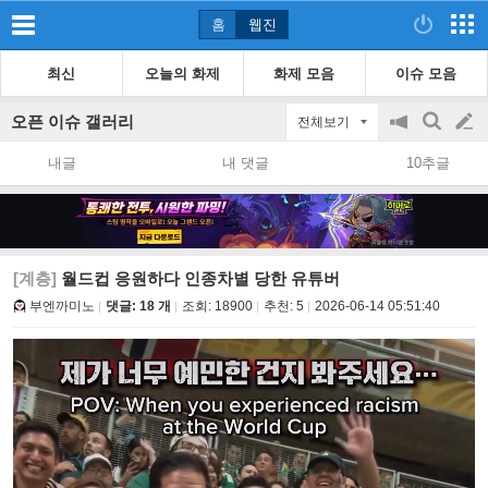
홈
웹진
최신
오늘의 화제
화제 모음
이슈 모음
오픈 이슈 갤러리
전체보기
공
검
글
지
색
내글
내 댓글
10추글
on/off
쓰
기
[계층]
월드컵 응원하다 인종차별 당한 유튜버
부엔까미노
댓글: 18 개
조회:
18900
추천:
5
2026-06-14 05:51:40