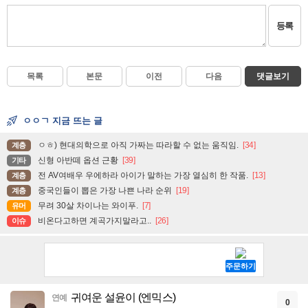
등록
목록
본문
이전
다음
댓글보기
ㅇㅇㄱ 지금 뜨는 글
ㅇㅎ) 현대의학으로 아직 가짜는 따라할 수 없는 움직임.
[34]
계층
신형 아반떼 옵션 근황
[39]
기타
전 AV여배우 우에하라 아이가 말하는 가장 열심히 한 작품.
[13]
계층
중국인들이 뽑은 가장 나쁜 나라 순위
[19]
계층
무려 30살 차이나는 와이푸.
[7]
유머
비온다고하면 계곡가지말라고..
[26]
이슈
귀여운 설윤이 (엔믹스)
연예
0