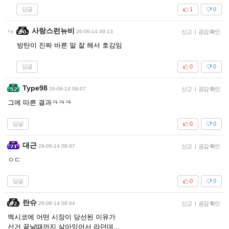
답글
1
0
사랑스런뉴비
26-06-14 09:13
신고
|
공감 확인
방탄이 진짜 바른 말 잘 해서 호감임
답글
0
0
Type98
26-06-14 08:07
신고
|
공감 확인
그에 따른 결과ㅋㅋㅋ
답글
0
0
대근
26-06-14 08:07
신고
|
공감 확인
ㅇㄷ
답글
0
0
란슈
26-06-14 08:44
신고
|
공감 확인
멕시코에 어떤 시장이 당선된 이유가
선거 끝날때까지 살아있어서 라던데...