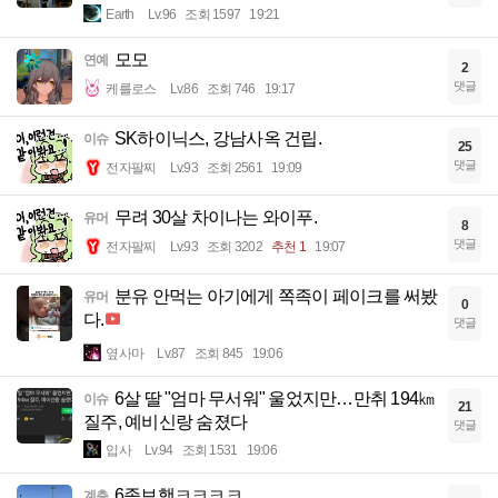
Earth
Lv.96
조회 1597
19:21
모모
연예
2
댓글
케를로스
Lv.86
조회 746
19:17
SK하이닉스, 강남사옥 건립.
이슈
25
댓글
전자팔찌
Lv.93
조회 2561
19:09
무려 30살 차이나는 와이푸.
유머
8
댓글
전자팔찌
Lv.93
조회 3202
추천 1
19:07
분유 안먹는 아기에게 쪽족이 페이크를 써봤
유머
0
다.
댓글
옆사마
Lv.87
조회 845
19:06
6살 딸 "엄마 무서워" 울었지만…만취 194㎞
이슈
21
질주, 예비신랑 숨졌다
댓글
입사
Lv.94
조회 1531
19:06
6족보행ㅋㅋㅋㅋ
계층