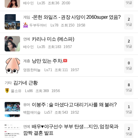
댓글
배수민
Lv.35
조회 36
20:00
-몬헌 와일즈 - 권장 사양이 2060super 였음?
게임
2
댓글
두부두꺼비
Lv.78
조회 150
19:58
카리나 미소 (에스파)
연예
2
댓글
배수민
Lv.35
조회 183
19:57
낭만 있는 주차.
계층
0
댓글
영원한하늘
Lv.71
조회 111
19:57
김가네 근황
기타
8
댓글
풀소유
Lv.86
조회 369
19:56
이봉주 : 술 마셨다고 대리기사를 왜 불러?
유머
1
댓글
백합에이슬
Lv.57
조회 543
19:52
배우♥야구선수 부부 탄생…지안, 엄정욱과
연예
2
깜짝 결혼 발표
댓글