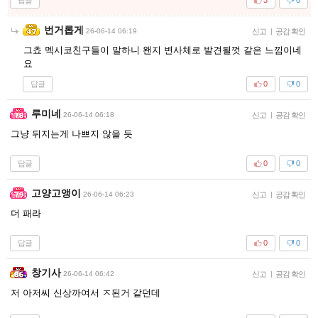
3
0
번거롭게
26-06-14 06:19
신고
|
공감 확인
그쵸 멕시코친구들이 말하니 왠지 변사체로 발견될껏 같은 느낌이네
요
답글
0
0
루미네
26-06-14 06:18
신고
|
공감 확인
그냥 뒤지는게 나쁘지 않을 듯
답글
0
0
고양고앵이
26-06-14 06:23
신고
|
공감 확인
더 패라
답글
0
0
창기사
26-06-14 06:42
신고
|
공감 확인
저 아저씨 신상까여서 ㅈ된거 같던데