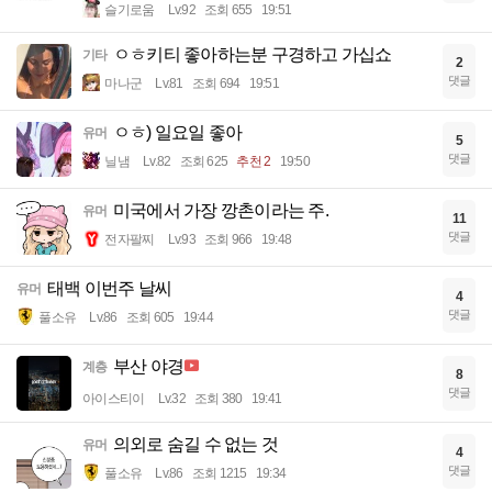
슬기로움
Lv.92
조회 655
19:51
ㅇㅎ키티 좋아하는분 구경하고 가십쇼
기타
2
댓글
마나군
Lv.81
조회 694
19:51
ㅇㅎ) 일요일 좋아
유머
5
댓글
닐냄
Lv.82
조회 625
추천 2
19:50
미국에서 가장 깡촌이라는 주.
유머
11
댓글
전자팔찌
Lv.93
조회 966
19:48
태백 이번주 날씨
유머
4
댓글
풀소유
Lv.86
조회 605
19:44
부산 야경
계층
8
댓글
아이스티이
Lv.32
조회 380
19:41
의외로 숨길 수 없는 것
유머
4
댓글
풀소유
Lv.86
조회 1215
19:34