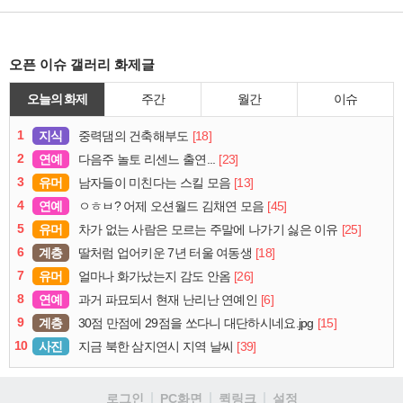
오픈 이슈 갤러리 화제글
오늘의 화제
주간
월간
이슈
1
지식
[18]
중력댐의 건축해부도
2
연예
[23]
다음주 놀토 리센느 출연...
3
유머
[13]
남자들이 미친다는 스킬 모음
4
연예
[45]
ㅇㅎㅂ? 어제 오션월드 김채연 모음
5
유머
[25]
차가 없는 사람은 모르는 주말에 나가기 싫은 이유
6
계층
[18]
딸처럼 업어키운 7년 터울 여동생
7
유머
[26]
얼마나 화가났는지 감도 안옴
8
연예
[6]
과거 파묘되서 현재 난리난 연예인
9
계층
[15]
30점 만점에 29점을 쏘다니 대단하시네요.jpg
10
사진
[39]
지금 북한 삼지연시 지역 날씨
로그인
PC화면
퀵링크
설정