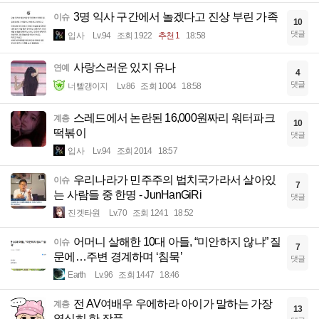
3명 익사 구간에서 놀겠다고 진상 부린 가족
이슈
10
댓글
입사
Lv.94
조회 1922
추천 1
18:58
사랑스러운 있지 유나
연예
4
댓글
너빨갱이지
Lv.86
조회 1004
18:58
스레드에서 논란된 16,000원짜리 워터파크
계층
10
떡볶이
댓글
입사
Lv.94
조회 2014
18:57
우리나라가 민주주의 법치국가라서 살아있
이슈
7
는 사람들 중 한명 - JunHanGiRi
댓글
진겟타원
Lv.70
조회 1241
18:52
어머니 살해한 10대 아들, “미안하지 않냐” 질
이슈
7
문에…주변 경계하며 ‘침묵’
댓글
Earth
Lv.96
조회 1447
18:46
전 AV여배우 우에하라 아이가 말하는 가장
계층
13
열심히 한 작품.