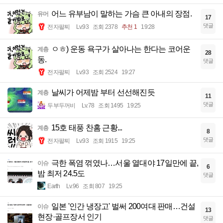
어느 유부남이 말하는 가슴 큰 아내의 장점.
유머
17
댓글
전자팔찌
Lv.93
조회 2378
추천 1
19:28
ㅇㅎ) 운동 욕구가 살아나는 한다는 코어운
계층
28
동.
댓글
전자팔찌
Lv.93
조회 2524
19:27
날씨가 어제밤 부터 선선해진듯
계층
11
댓글
두부두꺼비
Lv.78
조회 1495
19:25
15호 태풍 찬홈 근황...
계층
8
댓글
전자팔찌
Lv.93
조회 1915
19:25
극한 폭염 꺾였나…서울 열대야 17일만에 끝,
이슈
6
밤 최저 24.5도
댓글
Earth
Lv.96
조회 807
19:25
일본 '인간 냉장고' 벌써 200여대 판매…건설
이슈
13
현장·골프장서 인기
댓글