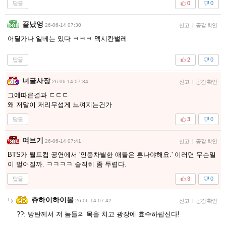
답글
0
0
끝났엉
26-06-14 07:30
신고
|
공감 확인
어딜가나 일베는 있다 ㅋㅋㅋ 멕시칸벌레
답글
2
0
너굴사장
26-06-14 07:34
신고
|
공감 확인
그에따른결과 ㄷㄷㄷ
왜 저말이 저리무섭게 느껴지는건가
답글
3
0
여브기
26-06-14 07:41
신고
|
공감 확인
BTS가 월드컵 공연에서 '인종차별한 애들은 혼나야해요.' 이러면 무슨일
이 벌어질까. ㅋㅋㅋㅋ 솔직히 좀 두렵다.
답글
3
0
츄하이하이볼
26-06-14 07:42
신고
|
공감 확인
??: 방탄께서 저 놈들의 목을 치고 광장에 효수하랍신다!