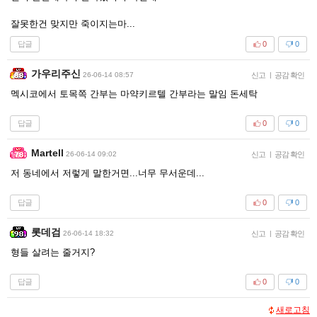
잘못한건 맞지만 죽이지는마...
답글
0
0
가우리주신
26-06-14 08:57
신고
|
공감 확인
멕시코에서 토목쪽 간부는 마약키르텔 간부라는 말임 돈세탁
답글
0
0
Martell
26-06-14 09:02
신고
|
공감 확인
저 동네에서 저렇게 말한거면...너무 무서운데...
답글
0
0
롯데검
26-06-14 18:32
신고
|
공감 확인
형들 살려는 줄거지?
답글
0
0
새로고침