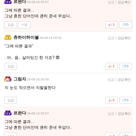
르완다
26-06-14 05:57
신고
|
공감 확인
그에 따른 결과...
그냥 흔한 단어인데 괜히 준네 무섭다..
답글
이동
3
0
츄하이하이볼
26-06-14 05:52
신고
|
공감 확인
“그에 따른 결과”
..어.. 음.. 살아있긴 한 거죠? 😨
답글
2
0
그림자
26-06-14 05:54
신고
|
공감 확인
지 눈도 작으면서 지랄을한다
답글
0
0
르완다
26-06-14 05:57
신고
|
공감 확인
그에 따른 결과...
그냥 흔한 단어인데 괜히 준네 무섭다..
답글