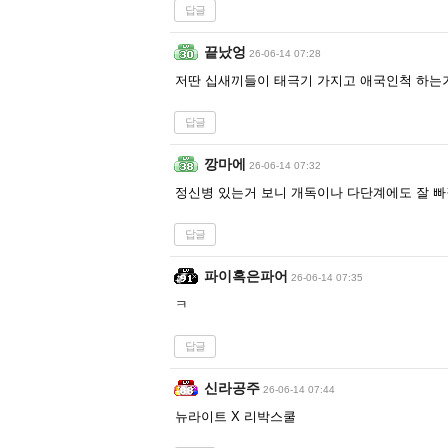
답글
끝났엉
26-06-14 07:28
저딴 십새끼들이 태극기 가지고 애국인척 하는
답글
깡마에
26-06-14 07:32
정신병 있는거 보니 개독이나 다단계에도 잘 
답글
파이혹은파어
26-06-14 07:35
ㅋ
답글
신라공주
26-06-14 07:44
뉴라이트 X 리박스쿨