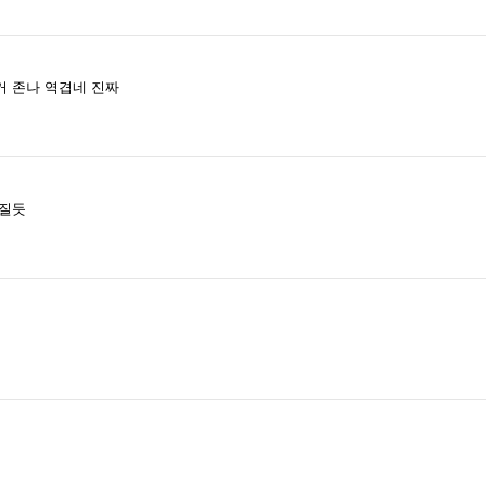
거 존나 역겹네 진짜
빠질듯