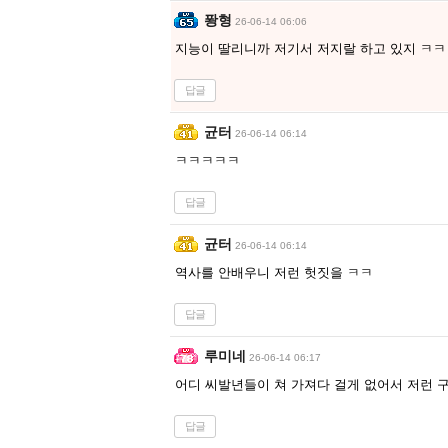
퐝형
26-06-14 06:06
지능이 딸리니까 저기서 저지랄 하고 있지 ㅋㅋ
답글
균터
26-06-14 06:14
ㅋㅋㅋㅋㅋ
답글
균터
26-06-14 06:14
역사를 안배우니 저런 헛짓을 ㅋㅋ
답글
루미네
26-06-14 06:17
어디 씨발년들이 쳐 가져다 걸게 없어서 저런 
답글