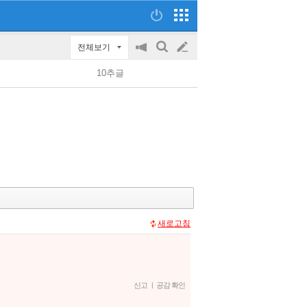
전체보기
공
검
글
지
색
10추글
on/off
쓰
기
새로고침
신고
|
공감 확인