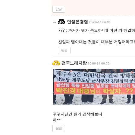
답글
인생은경험
26-06-14 06:05
??? : 과거가 뭐가 중요하냐!! 이런 거 해결
친일파 빨아대는 것들이 대부분 저렇더라고
답글
전국노래자랑
26-06-14 06:05
꾸꾸지닌간 뭔가 검색해보니
아~~
답글