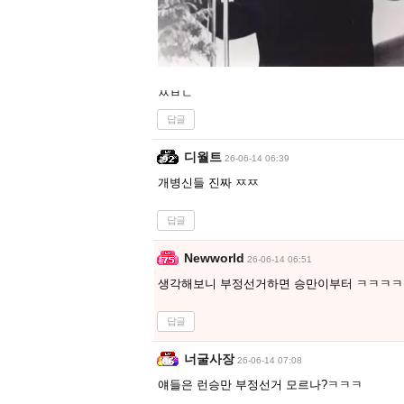
ㅆㅂㄴ
답글
디월트
26-06-14 06:39
개병신들 진짜 ㅉㅉ
답글
Newworld
26-06-14 06:51
생각해보니 부정선거하면 승만이부터 ㅋㅋㅋㅋ
답글
너굴사장
26-06-14 07:08
얘들은 런승만 부정선거 모르나?ㅋㅋㅋ