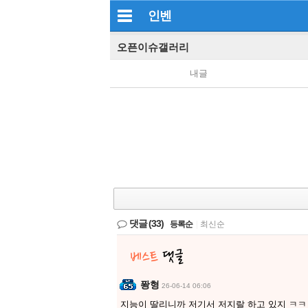
인벤
오픈이슈갤러리
내글
댓글
(33)
등록순
|
최신순
퐝형
26-06-14 06:06
지능이 딸리니까 저기서 저지랄 하고 있지 ㅋㅋ