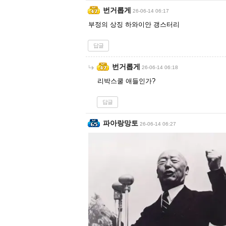
번거롭게
26-06-14 06:17
부정의 상징 하와이안 갱스터리
답글
번거롭게
26-06-14 06:18
리박스쿨 애들인가?
답글
파아랑망토
26-06-14 06:27