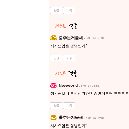
답글
이동
춤추는저울새
26-06-14 06:01
사사오입은 옘병인가?
답글
이동
Newworld
26-06-14 06:51
생각해보니 부정선거하면 승만이부터 ㅋㅋㅋㅋ
답글
이동
춤추는저울새
26-06-14 06:01
사사오입은 옘병인가?