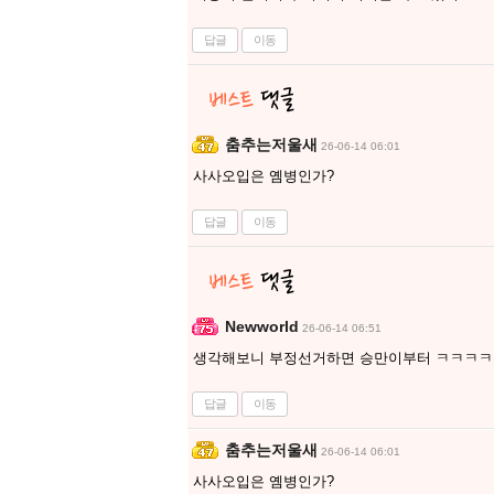
답글
이동
춤추는저울새
26-06-14 06:01
사사오입은 옘병인가?
답글
이동
Newworld
26-06-14 06:51
생각해보니 부정선거하면 승만이부터 ㅋㅋㅋㅋ
답글
이동
춤추는저울새
26-06-14 06:01
사사오입은 옘병인가?