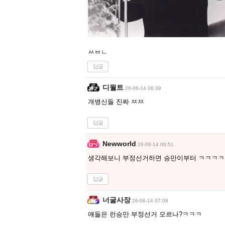
ㅆㅂㄴ
답글
디월트
26-06-14 06:39
개병신들 진짜 ㅉㅉ
답글
Newworld
26-06-14 06:51
생각해보니 부정선거하면 승만이부터 ㅋㅋㅋㅋ
답글
너굴사장
26-06-14 07:08
얘들은 런승만 부정선거 모르나?ㅋㅋㅋ