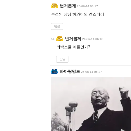
번거롭게
26-06-14 06:17
부정의 상징 하와이안 갱스터리
답글
번거롭게
26-06-14 06:18
리박스쿨 애들인가?
답글
파아랑망토
26-06-14 06:27