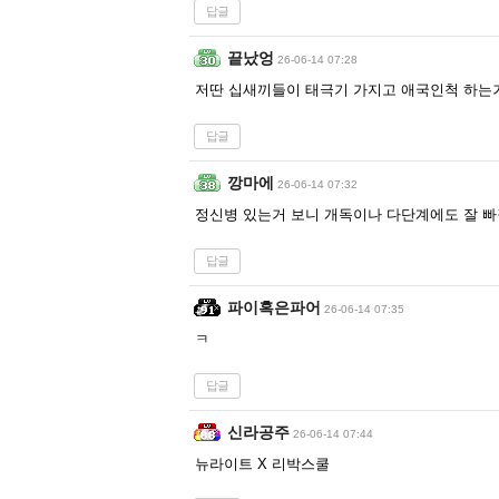
답글
끝났엉
26-06-14 07:28
저딴 십새끼들이 태극기 가지고 애국인척 하는
답글
깡마에
26-06-14 07:32
정신병 있는거 보니 개독이나 다단계에도 잘 
답글
파이혹은파어
26-06-14 07:35
ㅋ
답글
신라공주
26-06-14 07:44
뉴라이트 X 리박스쿨