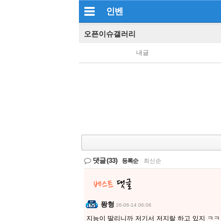
인벤
오픈이슈갤러리
내글
댓글
(33)
등록순
|
최신순
퐝형
26-06-14 06:06
지능이 딸리니까 저기서 저지랄 하고 있지 ㅋㅋ