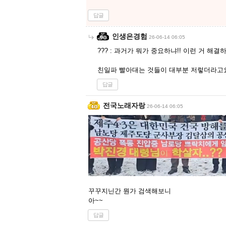
답글
인생은경험
26-06-14 06:05
??? : 과거가 뭐가 중요하냐!! 이런 거 해결
친일파 빨아대는 것들이 대부분 저렇더라고
답글
전국노래자랑
26-06-14 06:05
꾸꾸지닌간 뭔가 검색해보니
아~~
답글