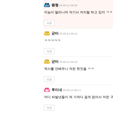
퐝형
26-06-14 06:06
지능이 딸리니까 저기서 저지랄 하고 있지 ㅋㅋ
답글
균터
26-06-14 06:14
ㅋㅋㅋㅋㅋ
답글
균터
26-06-14 06:14
역사를 안배우니 저런 헛짓을 ㅋㅋ
답글
루미네
26-06-14 06:17
어디 씨발년들이 쳐 가져다 걸게 없어서 저런 
답글