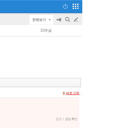
전체보기
공
검
글
지
색
10추글
on/off
쓰
기
새로고침
신고
|
공감 확인