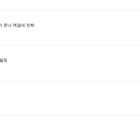
거 존나 역겹네 진짜
빠질듯