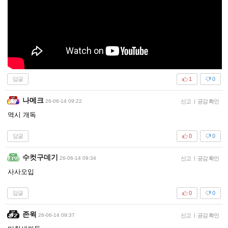
답글
1
0
나메크
26-06-14 09:22
신고
|
공감 확인
역시 개독
답글
0
0
수컷구데기
26-06-14 09:34
신고
|
공감 확인
사사오입
답글
0
0
존윅
26-06-14 09:37
신고
|
공감 확인