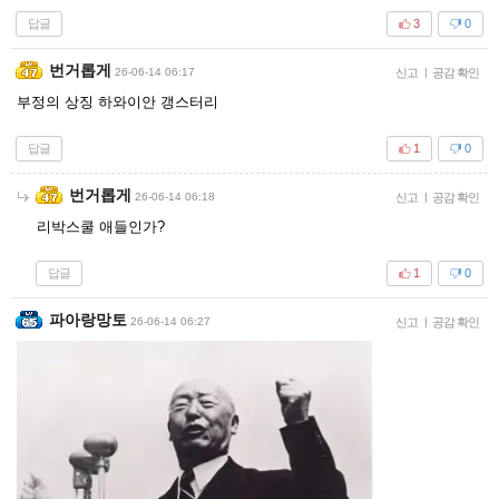
답글
3
0
번거롭게
26-06-14 06:17
신고
|
공감 확인
부정의 상징 하와이안 갱스터리
답글
1
0
번거롭게
26-06-14 06:18
신고
|
공감 확인
리박스쿨 애들인가?
답글
1
0
파아랑망토
26-06-14 06:27
신고
|
공감 확인