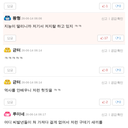
답글
1
0
퐝형
26-06-14 06:06
신고
|
공감 확인
지능이 딸리니까 저기서 저지랄 하고 있지 ㅋㅋ
답글
17
1
균터
26-06-14 06:14
신고
|
공감 확인
ㅋㅋㅋㅋㅋ
답글
0
0
균터
26-06-14 06:14
신고
|
공감 확인
역사를 안배우니 저런 헛짓을 ㅋㅋ
답글
2
0
루미네
26-06-14 06:17
신고
|
공감 확인
어디 씨발년들이 쳐 가져다 걸게 없어서 저런 구데기 새끼를