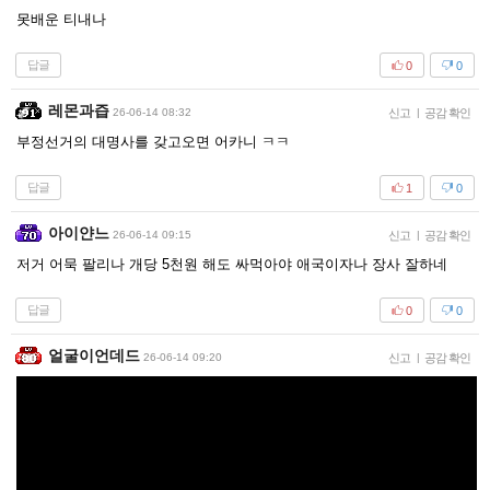
못배운 티내나
답글
0
0
레몬과즙
26-06-14 08:32
신고
|
공감 확인
부정선거의 대명사를 갖고오면 어카니 ㅋㅋ
답글
1
0
아이얀느
26-06-14 09:15
신고
|
공감 확인
저거 어묵 팔리나 개당 5천원 해도 싸먹아야 애국이자나 장사 잘하네
답글
0
0
얼굴이언데드
26-06-14 09:20
신고
|
공감 확인