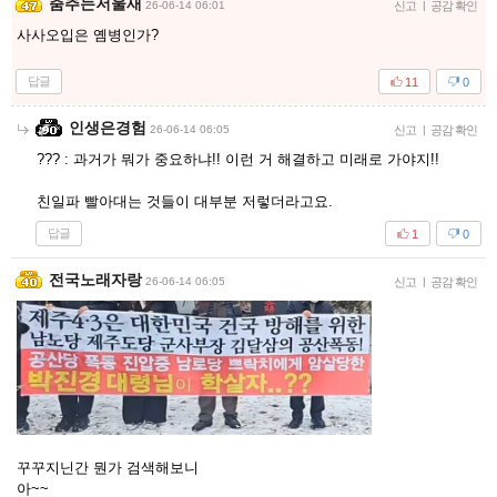
춤추는저울새
26-06-14 06:01
신고
|
공감 확인
사사오입은 옘병인가?
답글
11
0
인생은경험
26-06-14 06:05
신고
|
공감 확인
??? : 과거가 뭐가 중요하냐!! 이런 거 해결하고 미래로 가야지!!
친일파 빨아대는 것들이 대부분 저렇더라고요.
답글
1
0
전국노래자랑
26-06-14 06:05
신고
|
공감 확인
꾸꾸지닌간 뭔가 검색해보니
아~~