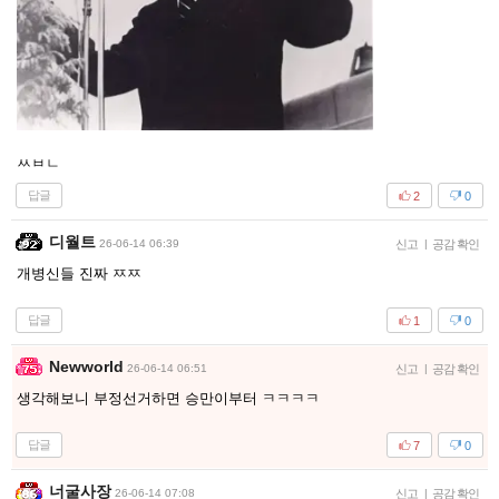
ㅆㅂㄴ
답글
2
0
디월트
26-06-14 06:39
신고
|
공감 확인
개병신들 진짜 ㅉㅉ
답글
1
0
Newworld
26-06-14 06:51
신고
|
공감 확인
생각해보니 부정선거하면 승만이부터 ㅋㅋㅋㅋ
답글
7
0
너굴사장
26-06-14 07:08
신고
|
공감 확인