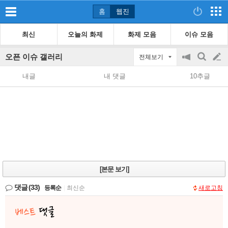
홈
웹진
최신
오늘의 화제
화제 모음
이슈 모음
오픈 이슈 갤러리
전체보기
공
검
글
지
색
내글
내 댓글
10추글
on/off
쓰
기
[본문 보기]
댓글
(33)
등록순
|
최신순
새로고침