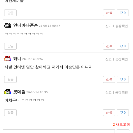
미친새끼들
답글
0
0
인디아나존슨
26-06-14 09:47
신고
|
공감 확인
ㅋㅋㅋㅋㅋㅋㅋㅋㅋㅋ
답글
0
0
하니
26-06-14 09:57
신고
|
공감 확인
시벌 인터넷 밈만 찾아봐고 저기서 이승만은 아니지...
답글
0
0
롯데검
26-06-14 18:35
신고
|
공감 확인
어처구니 ㅋㅋㅋㅋㅋㅋ
답글
0
0
새로고침