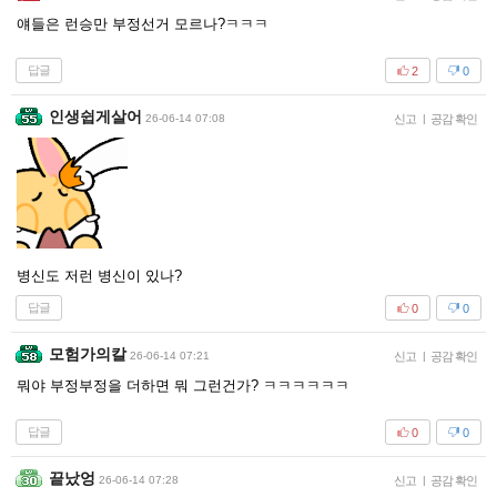
얘들은 런승만 부정선거 모르나?ㅋㅋㅋ
답글
2
0
인생쉽게살어
26-06-14 07:08
신고
|
공감 확인
병신도 저런 병신이 있나?
답글
0
0
모험가의칼
26-06-14 07:21
신고
|
공감 확인
뭐야 부정부정을 더하면 뭐 그런건가? ㅋㅋㅋㅋㅋㅋ
답글
0
0
끝났엉
26-06-14 07:28
신고
|
공감 확인