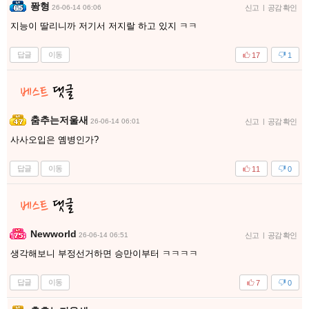
퐝형
26-06-14 06:06
신고
|
공감 확인
지능이 딸리니까 저기서 저지랄 하고 있지 ㅋㅋ
답글
이동
17
1
춤추는저울새
26-06-14 06:01
신고
|
공감 확인
사사오입은 옘병인가?
답글
이동
11
0
Newworld
26-06-14 06:51
신고
|
공감 확인
생각해보니 부정선거하면 승만이부터 ㅋㅋㅋㅋ
답글
이동
7
0