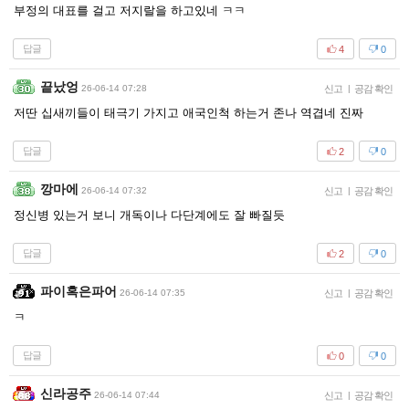
부정의 대표를 걸고 저지랄을 하고있네 ㅋㅋ
답글
4
0
끝났엉
26-06-14 07:28
신고
|
공감 확인
저딴 십새끼들이 태극기 가지고 애국인척 하는거 존나 역겹네 진짜
답글
2
0
깡마에
26-06-14 07:32
신고
|
공감 확인
정신병 있는거 보니 개독이나 다단계에도 잘 빠질듯
답글
2
0
파이혹은파어
26-06-14 07:35
신고
|
공감 확인
ㅋ
답글
0
0
신라공주
26-06-14 07:44
신고
|
공감 확인