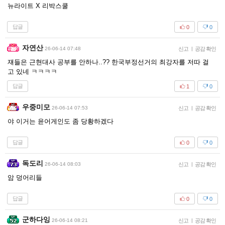
뉴라이트 X 리박스쿨
답글
0
0
자연산
26-06-14 07:48
신고
|
공감 확인
쟤들은 근현대사 공부를 안하나..?? 한국부정선거의 최강자를 저따 걸
고 있네 ㅋㅋㅋㅋ
답글
1
0
우중미모
26-06-14 07:53
신고
|
공감 확인
야 이거는 윤어게인도 좀 당황하겠다
답글
0
0
독도리
26-06-14 08:03
신고
|
공감 확인
암 덩어리들
답글
0
0
군하다잉
26-06-14 08:21
신고
|
공감 확인