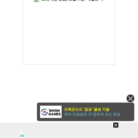
드래곤소드 '압긍' 달성 기념
축하 댓글달면 10 명에게 코드 증정
AD