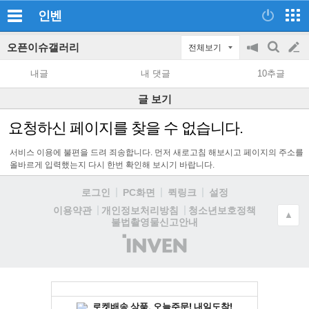
인벤
오픈이슈갤러리
전체보기
공
검
글
지
색
내글
내 댓글
10추글
on/off
쓰
글 보기
기
요청하신 페이지를 찾을 수 없습니다.
서비스 이용에 불편을 드려 죄송합니다. 먼저 새로고침 해보시고 페이지의 주소를
올바르게 입력했는지 다시 한번 확인해 보시기 바랍니다.
로그인
PC화면
퀵링크
설정
청소년보호정책
이용약관
개인정보처리방침
▲
불법촬영물신고안내
(주)
인
벤