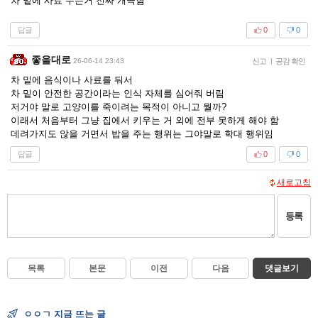
차 밑에 사료 두는거 진짜 개극혐
답글
0
0
좋을대로
26-06-14 23:43
신고
|
공감 확인
차 밑에 음식이나 사료를 둬서
차 밑이 안전한 공간이라는 인식 자체를 심어줘 버림
저거야 말로 고양이를 죽이려는 목적이 아니고 뭘까?
이래서 처음부터 그냥 집에서 키우는 거 외에 전부 못하게 해야 함
데려가지도 않을 거면서 밥을 주는 행위는 그야말로 학대 행위임
답글
0
0
새로고침
등록
목록
본문
이전
다음
댓글보기
ㅇㅇㄱ 지금 뜨는 글