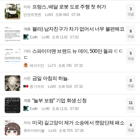
프랑스, 배달 로봇 도로 주행 첫 허가
이슈
3
댓글
빈센트멧젠
Lv.60
조회 663
07:34
블라) 남자친구가 차가 없어서 너무 불편해요
계층
8
댓글
Earth
Lv.96
조회 1142
07:33
스파이더맨 브랜드 뉴 데이, 500만 돌파 ㄷㄷ
기타
5
ㄷ
댓글
레이키얀
Lv.73
조회 745
07:32
금일 아침의 하늘.
사진
0
댓글
똥기저귀
Lv.90
조회 619
07:32
“놀부 보쌈” 기업 회생 신청
계층
11
댓글
Earth
Lv.96
조회 1131
07:30
미국) 길고양이 제거 소송에서 캣맘단체 패소
지식
4
댓글
츄하이하이볼
Lv.43
조회 705
07:28