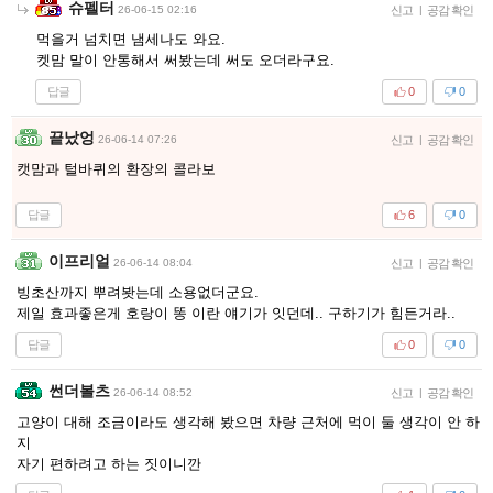
슈펠터
26-06-15 02:16
신고
|
공감 확인
먹을거 넘치면 냄세나도 와요.
켓맘 말이 안통해서 써봤는데 써도 오더라구요.
답글
0
0
끝났엉
26-06-14 07:26
신고
|
공감 확인
캣맘과 털바퀴의 환장의 콜라보
답글
6
0
이프리얼
26-06-14 08:04
신고
|
공감 확인
빙초산까지 뿌려봣는데 소용없더군요.
제일 효과좋은게 호랑이 똥 이란 얘기가 잇던데.. 구하기가 힘든거라..
답글
0
0
썬더볼츠
26-06-14 08:52
신고
|
공감 확인
고양이 대해 조금이라도 생각해 봤으면 차량 근처에 먹이 둘 생각이 안 하
지
자기 편하려고 하는 짓이니깐