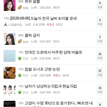
쯔위 움짤
연예
5
댓글
뇸뇸
Lv.85
조회 1815
06:05
[2026-08-08] 오늘의 전국 날씨 & 띠별 운세
기타
2
댓글
니얼굴제길
Lv.81
조회 1039
추천 3
05:02
클릭 금지
연예
1
댓글
뇸뇸
Lv.85
조회 1947
05:02
안개낀 도로에서 마주한 성체 버팔로
기타
11
댓글
치킨
Lv.99
조회 3248
04:41
찹쌀 도너츠 근본 논란
기타
17
댓글
치킨
Lv.99
조회 2996
추천 1
04:40
남자가 상상하는 G컵과 현실 G컵
기타
11
댓글
치킨
Lv.99
조회 7454
04:28
고양이 수명 30년으로 증가한다...'빠르면 내
기타
9