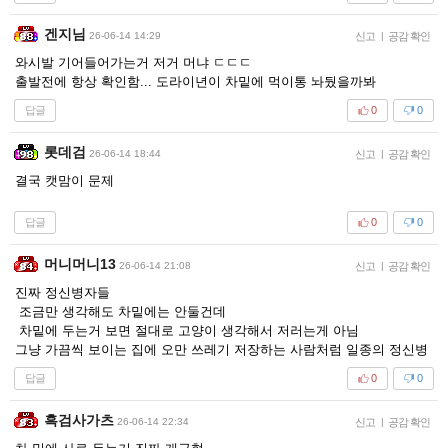
겐지님
26-06-14 14:29
신고
|
공감 확인
와시발 기어들어가는거 저거 머냐 ㄷㄷㄷ
출발전에 항상 확인함... 도라이년이 차밑에 먹이통 놔뒀을까봐
답글
0
0
롯데검
26-06-14 18:44
신고
|
공감 확인
결국 캣맘이 문제
답글
0
0
머니머니13
26-06-14 21:08
신고
|
공감 확인
진짜 정신병자들
조금만 생각해도 차밑에는 안둘건데
차밑에 두는거 보면 절대로 고양이 생각해서 저러는게 아님
그냥 가끔씩 보이는 집에 오만 쓰레기 저장하는 사람처럼 일종의 정신병
답글
0
0
흑검사가츠
26-06-14 22:34
신고
|
공감 확인