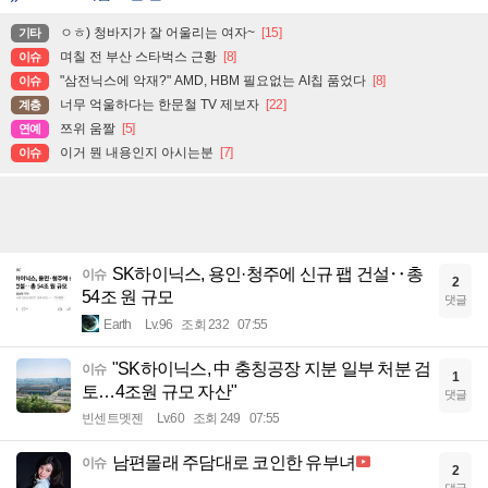
ㅇㅎ) 청바지가 잘 어울리는 여자~
[15]
기타
며칠 전 부산 스타벅스 근황
[8]
이슈
"삼전닉스에 악재?" AMD, HBM 필요없는 AI칩 품었다
[8]
이슈
너무 억울하다는 한문철 TV 제보자
[22]
계층
쯔위 움짤
[5]
연예
이거 뭔 내용인지 아시는분
[7]
이슈
SK하이닉스, 용인·청주에 신규 팹 건설‥총
이슈
2
54조 원 규모
댓글
Earth
Lv.96
조회 232
07:55
"SK하이닉스, 中 충칭공장 지분 일부 처분 검
이슈
1
토…4조원 규모 자산"
댓글
빈센트멧젠
Lv.60
조회 249
07:55
남편몰래 주담대로 코인한 유부녀
이슈
2
댓글