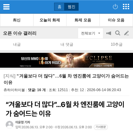
홈
웹진
최신
오늘의 화제
화제 모음
이슈 모음
오픈 이슈 갤러리
전체보기
공
검
글
지
색
내글
내 댓글
10추글
on/off
쓰
기
[지식]
“겨울보다 더 많다”…6월 차 엔진룸에 고양이가 숨어드는
이유
츄하이하이볼
댓글: 16 개
조회:
12511
추천:
12
2026-06-14 06:20:43