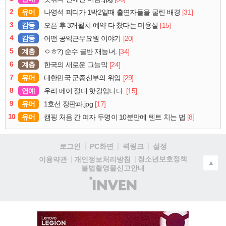
2
유머
[31]
나영석 피디가 1박2일때 출연자들을 굴린 배경
3
감동
[15]
오픈 후 3개월치 예약 다 찼다는 미용실
4
감동
[20]
어떤 공익근무요원 이야기
5
계층
[34]
ㅇㅎ?) 순수 골반 재능녀.
6
계층
[24]
한국의 새로운 그늘막
7
유머
[29]
대한민국 군종신부의 위엄
8
연예
[15]
우리 메이 절대 핫걸입니다.
9
유머
[17]
1호선 장판파.jpg
10
유머
[8]
캠핑 처음 간 여자 두명이 10분만에 텐트 치는 법
로그인
PC화면
퀵링크
설정
청소년보호정책
이용약관
개인정보처리방침
▲
불법촬영물신고안내
(주)
인
벤