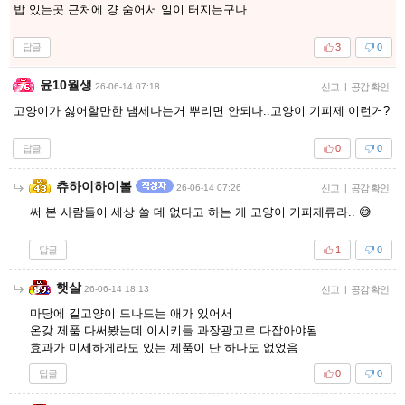
밥 있는곳 근처에 걍 숨어서 일이 터지는구나
답글
3
0
윤10월생
26-06-14 07:18
신고
|
공감 확인
고양이가 싫어할만한 냄세나는거 뿌리면 안되나..고양이 기피제 이런거?
답글
0
0
츄하이하이볼
26-06-14 07:26
신고
|
공감 확인
써 본 사람들이 세상 쓸 데 없다고 하는 게 고양이 기피제류라.. 😅
답글
1
0
햇살
26-06-14 18:13
신고
|
공감 확인
마당에 길고양이 드나드는 애가 있어서
온갖 제품 다써봤는데 이시키들 과장광고로 다잡아야됨
효과가 미세하게라도 있는 제품이 단 하나도 없었음
답글
0
0