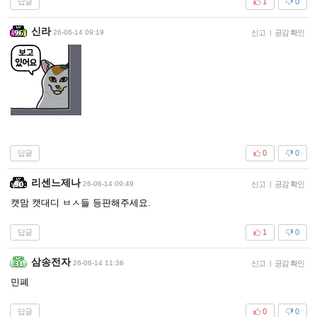
답글
1
0
신라
26-06-14 09:19
신고
|
공감 확인
답글
0
0
리센느제나
26-06-14 09:49
신고
|
공감 확인
캣맘 캣대디 ㅂㅅ들 등판해주세요.
답글
1
0
삼송전자
26-06-14 11:36
신고
|
공감 확인
민폐
답글
0
0