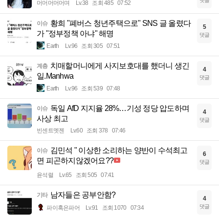
머머머머머며
Lv.38
조회 485
07:52
황희 "폐버스 청년주택으로" SNS 글 올렸다
이슈
5
가 "정부정책 아냐" 해명
댓글
Earth
Lv.96
조회 305
07:51
치매할머니에게 사지보호대를 했더니 생긴
계층
4
일.Manhwa
댓글
Earth
Lv.96
조회 539
07:48
독일 AfD 지지율 28%…기성 정당 압도하며
이슈
4
사상 최고
댓글
빈센트멧젠
Lv.60
조회 378
07:46
김민석 " 이상한 소리하는 양반이 수석최고
이슈
6
면 피곤하지않겠어요??
댓글
윤석렬
Lv.65
조회 505
07:41
남자들은 공부안함?
기타
4
댓글
파이혹은파어
Lv.91
조회 1070
07:34