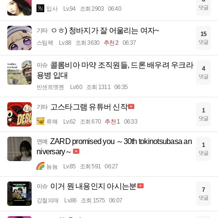
댓글
입사
Lv.94
조회 2903
06:40
ㅇㅎ) 청바지가 잘 어울리는 여자~
기타
15
댓글
스팀팩
Lv.88
조회 3630
추천 2
06:37
콜롬비아 마약 조직원들, 드론 배우려 우크라
이슈
4
용병 입대
댓글
빈센트멧젠
Lv.60
조회 1311
06:35
고스타그램 유튜버 신작
기타
1
댓글
류햬
Lv.62
조회 670
추천 1
06:33
ZARD promised you ～30th tokinotsubasa an
연예
1
niversary～
댓글
뇸뇸
Lv.85
조회 591
06:27
이거 뭔 내용인지 아시는분
이슈
7
댓글
강철의매
Lv.86
조회 1575
06:07