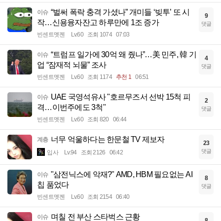
“벌써 폭락 충격 가셨나” 개미들 ‘빚투’ 또 시
이슈
9
작…신용융자잔고 하루만에 1조 증가
댓글
빈센트멧젠
Lv.60
조회 1074
07:03
“트럼프 일가에 30억 왜 줬나”…美 민주, 韓 기
이슈
4
업 “잠재적 뇌물” 조사
댓글
빈센트멧젠
Lv.60
조회 1174
추천 1
06:51
UAE 국영석유사 "호르무즈서 선박 15척 피
이슈
2
격…이번주에도 3척"
댓글
빈센트멧젠
Lv.60
조회 820
06:44
너무 억울하다는 한문철 TV 제보자
계층
23
댓글
입사
Lv.94
조회 2126
06:42
"삼전닉스에 악재?" AMD, HBM 필요없는 AI
이슈
8
칩 품었다
댓글
빈센트멧젠
Lv.60
조회 2154
06:40
며칠 전 부산 스타벅스 근황
이슈
8