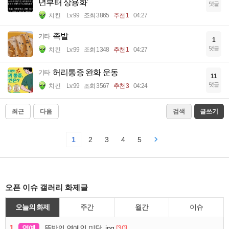
년부터 상용화'
댓글
치킨
Lv.99
조회 3865
추천 1
04:27
족발
기타
1
댓글
치킨
Lv.99
조회 1348
추천 1
04:27
허리통증 완화 운동
기타
11
댓글
치킨
Lv.99
조회 3567
추천 3
04:24
최근
다음
검색
글쓰기
1
2
3
4
5
오픈 이슈 갤러리 화제글
오늘의 화제
주간
월간
이슈
1
연예
[30]
뜻밖의 연예인 미담..jpg