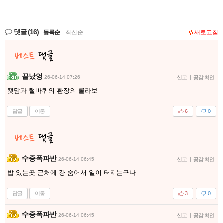
댓글
(16)
등록순
|
최신순
새로고침
끝났엉
26-06-14 07:26
신고
|
공감 확인
캣맘과 털바퀴의 환장의 콜라보
답글
이동
6
0
수중폭파반
26-06-14 06:45
신고
|
공감 확인
밥 있는곳 근처에 걍 숨어서 일이 터지는구나
답글
이동
3
0
수중폭파반
26-06-14 06:45
신고
|
공감 확인