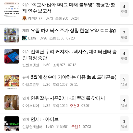
"여교사 많아 k리그 미래 불투명". 황당한 황
이슈
4
제 연수 보고서
댓글
레이키얀
Lv.73
조회 950
07:24
요즘 하이닉스 주가 상황 한짤 요약 ㄷㄷ.jpg
계층
7
댓글
Earth
Lv.96
조회 1336
07:23
전력난 우려 커지자…텍사스, 데이터센터 승
이슈
4
인 잠정 중단
댓글
빈센트멧젠
Lv.60
조회 975
07:13
8월에 성수에 가야하는 이유 (feat. 드래곤볼)
유머
5
댓글
마일드원두
Lv.36
조회 1207
07:11
안원잘부 시즌2 제나의 뿌리를 찾아서
연예
4
댓글
아이스티이
Lv.32
조회 1025
추천 3
07:07
언제나 아이브
연예
3
댓글
인생쉽게살어
Lv.60
조회 681
추천 1
07:03