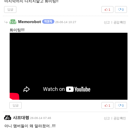
마지막까지 다치지말고 화이팅!!
답글
1
0
Memorobot
26-06-14 10:27
신고
|
공감 확인
화이팅!!!
답글
1
0
샤프대령
26-06-14 07:46
신고
|
공감 확인
아니 맴버들이 왜 말라졌어..!!!