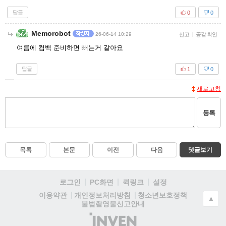
답글
0
0
Memorobot
26-06-14 10:29
신고
|
공감 확인
여름에 컴백 준비하면 빼는거 같아요
답글
1
0
새로고침
등록
목록
본문
이전
다음
댓글보기
로그인
PC화면
퀵링크
설정
청소년보호정책
이용약관
개인정보처리방침
▲
불법촬영물신고안내
(주)