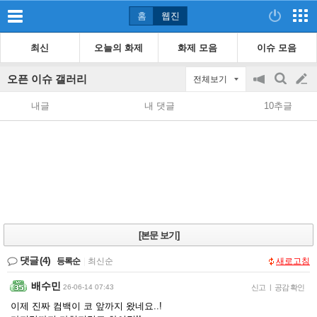
홈
웹진
최신
오늘의 화제
화제 모음
이슈 모음
오픈 이슈 갤러리
전체보기
공
검
글
지
색
내글
내 댓글
10추글
on/off
쓰
기
[본문 보기]
댓글
(4)
등록순
|
최신순
새로고침
배수민
26-06-14 07:43
신고
|
공감 확인
이제 진짜 컴백이 코 앞까지 왔네요..!