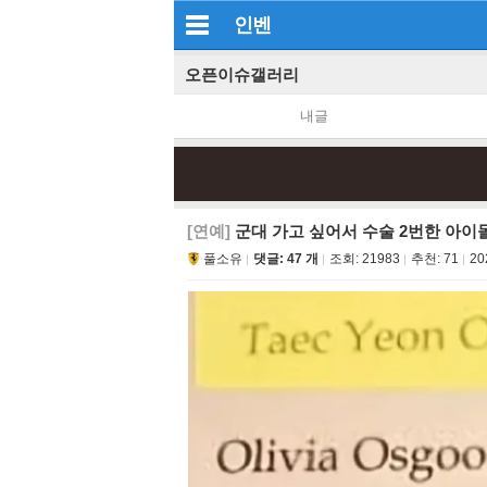
인벤
오픈이슈갤러리
내글
[연예]
군대 가고 싶어서 수술 2번한 아이
풀소유
댓글: 47 개
조회:
21983
추천:
71
20