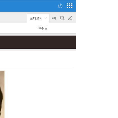
전체보기
공
검
글
지
색
10추글
on/off
쓰
기