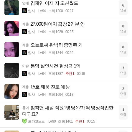
김채연 어제 자 오션월드
연예
6
댓글
입사
Lv.94
조회 1200
00:27
27,000원어치 곱창 2인분 양
계층
0
댓글
입사
Lv.94
조회 1029
00:25
오늘로써 완벽히 증명된 거
계층
8
댓글
입사
Lv.94
조회 1344
00:22
통영 살인사건 현상금 1억
이슈
3
댓글
입사
Lv.94
조회 1387
추천 1
00:19
15호 태풍 진로 예상
계층
2
댓글
입사
Lv.94
조회 1094
00:18
침착맨 채널 직원1명당 22개씩 영상작업한
유머
1
다구요?
댓글
드라고노브
Lv.90
조회 1461
추천 1
00:15