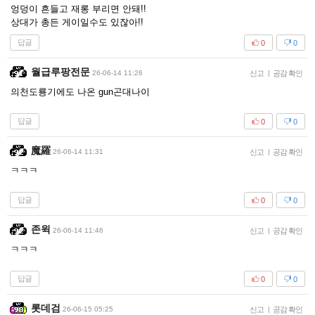
엉덩이 흔들고 재롱 부리면 안돼!!
상대가 총든 게이일수도 있잖아!!
답글
0
0
월급루팡전문
26-06-14 11:26
신고
|
공감 확인
의천도룡기에도 나온 gun곤대나이
답글
0
0
魔羅
26-06-14 11:31
신고
|
공감 확인
ㅋㅋㅋ
답글
0
0
존윅
26-06-14 11:46
신고
|
공감 확인
ㅋㅋㅋ
답글
0
0
롯데검
26-06-15 05:25
신고
|
공감 확인