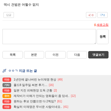
역시 건법은 어쩔수 없지
답글
0
0
새로고침
등록
목록
본문
이전
다음
댓글보기
ㅇㅇㄱ 지금 뜨는 글
1년만에 끝나버린 뉴이재명 현상
[49]
이슈
폴드8 일주일 써본 후기....
[16]
기타
일본 지진 피해현장 도독 근황
[2]
이슈
제작비가 이해가 안되는 영화들이 좀 있네..
[12]
유머
원하는 후보 안뽑으면 다 2찍임?
[61]
이슈
확실히 이재명은 무서운 사람이네요..
[41]
이슈