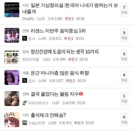
일본 기상청피셜 :한국아 니네가 원하는거 보
사진
7
내줄게
댓글
Dogdrip
Lv.22
조회 1466
추천 2
00:34
리센느 이번주 음악중심 1위
연예
5
댓글
입사
Lv.94
조회 811
추천 1
00:33
정신건강에 도움이 되는 생각 10가지
유머
0
댓글
분당리자몽
Lv.62
조회 906
추천 2
00:33
은근 마니아층 많은 음식 취향
계층
6
댓글
입사
Lv.94
조회 1027
추천 1
00:29
결국 울었다는 블핑 지수
연예
1
댓글
라라크로포드
Lv.87
조회 930
00:29
출석체크 안해슴?
기타
0
댓글
사실난라쿤
Lv.89
조회 402
추천 3
00:28