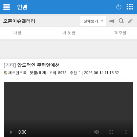
인벤
오픈이슈갤러리
전체보기
공
검
글
지
색
내글
내 댓글
10추글
on/off
쓰
기
[기타]
압도적인 무력앞에선
제르만크록
댓글: 5 개
조회:
8975
추천:
1
2026-06-14 11:18:52