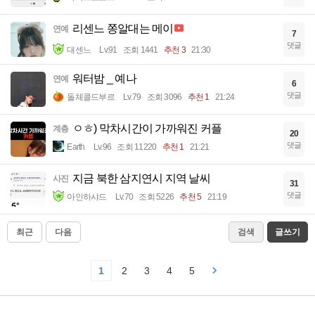
리센느 쫑알대는 메이
연예
7
댓글
대센느
Lv.91
조회 1441
추천 3
21:30
워터밤 _ 예나
연예
6
댓글
돌체콜드부르
Lv.79
조회 3096
추천 1
21:24
ㅇㅎ) 막차시간이 가까워진 커플
계층
20
댓글
Earth
Lv.96
조회 11220
추천 1
21:21
지금 북한 삼지연시 지역 날씨
사진
31
댓글
아인하샤드
Lv.70
조회 5226
추천 5
21:19
최근
다음
검색
글쓰기
1
2
3
4
5