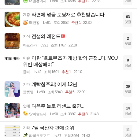
댓글
너빨갱이지
Lv.86
조회 4696
추천 12
22:33
라면에 넣을 토핑재료 추천받습니다
계층
63
댓글
쾌변왕
Lv.91
조회 2852
추천 1
22:30
전설의 레전드
지식
2
댓글
아브라카
Lv.91
조회 1767
22:10
이란 "호르무즈 재개방 합의 근접...미, MOU
이슈
8
위반 배상해야"
댓글
균터
Lv.42
조회 1601
추천 1
22:10
개빡침주의) 이게 12년
기타
39
댓글
꿻뻵뗗
Lv.90
조회 5940
추천 5
22:09
다음주 놀토 리센느 출연...
연예
14
댓글
많이슬프다
Lv.90
조회 3897
추천 8
21:48
7월 국산차 판매 순위
기타
11
댓글
라라크로포드
Lv.87
조회 3964
21:43