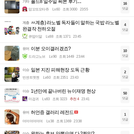
폴드8 일주일 써본 후기....
기타
16
댓글
암꼬또모타쥬
Lv.60
조회 3000
23:55
ㅆ계층) 라노벨 독자들이 말하는 국밥 라노벨
계층
4
완결작 천하오절
댓글
큐땁이알
Lv.88
조회 1371
23:45
이분 오이갤러겠죠?
유머
10
댓글
드라고노브
Lv.90
조회 1449
23:44
일본 지진 피해현장 도독 근황
이슈
2
댓글
빈센트멧젠
Lv.60
조회 2351
23:43
1년만에 끝나버린 뉴이재명 현상
이슈
50
댓글
마검귀
Lv.83
조회 3223
추천 4
23:41
허언증 갤러리 레전드
유머
1
댓글
머머머머머며
Lv.38
조회 1369
23:38
원하는 후보 안뽑으면 다 2찍임?
이슈