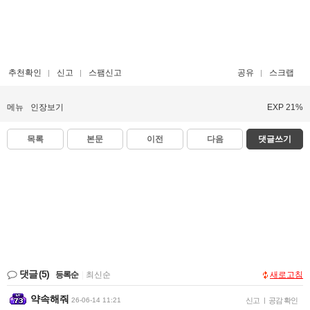
추천확인
신고
스팸신고
공유
스크랩
메뉴
인장보기
EXP 21%
목록
본문
이전
다음
댓글쓰기
댓글
(5)
등록순
|
최신순
새로고침
약속해줘
26-06-14 11:21
신고
|
공감 확인