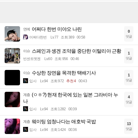
어쩌다 한번 미야오 나린
연예
0
댓글
어쩌다한번
Lv.77
조회 389
00:58
스페인과 솅겐 조약을 중단한 이탈리아 근황
이슈
1
댓글
빈센트멧젠
Lv.60
조회 956
00:46
수상한 장면을 목격한 택배기사
이슈
1
댓글
입사
Lv.94
조회 972
추천 4
00:43
(ㅇㅎ?) 현재 한국에 있는 일본 그라비아 누
계층
4
나
댓글
입사
Lv.94
조회 1282
00:39
웨이팅 엄청나다는 애호박 국밥
계층
13
댓글
입사
Lv.94
조회 1424
00:36