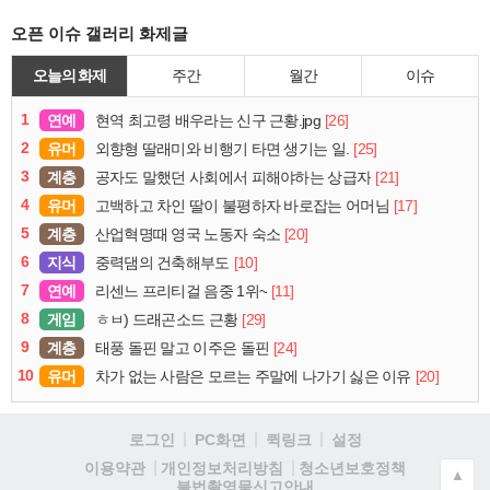
오픈 이슈 갤러리 화제글
오늘의 화제
주간
월간
이슈
1
연예
[26]
현역 최고령 배우라는 신구 근황.jpg
2
유머
[25]
외향형 딸래미와 비행기 타면 생기는 일.
3
계층
[21]
공자도 말했던 사회에서 피해야하는 상급자
4
유머
[17]
고백하고 차인 딸이 불평하자 바로잡는 어머님
5
계층
[20]
산업혁명때 영국 노동자 숙소
6
지식
[10]
중력댐의 건축해부도
7
연예
[11]
리센느 프리티걸 음중 1위~
8
게임
[29]
ㅎㅂ) 드래곤소드 근황
9
계층
[24]
태풍 돌핀 말고 이주은 돌핀
10
유머
[20]
차가 없는 사람은 모르는 주말에 나가기 싫은 이유
로그인
PC화면
퀵링크
설정
청소년보호정책
이용약관
개인정보처리방침
▲
불법촬영물신고안내