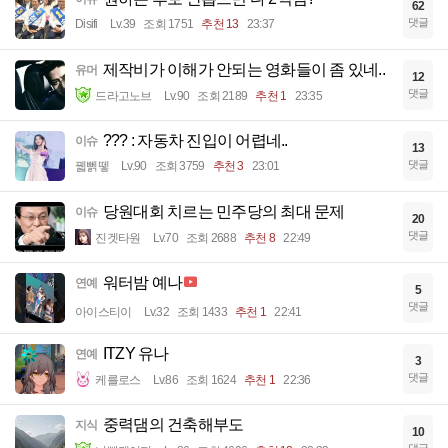
62
댓글
Disifi
Lv.39
조회 1751
추천 13
23:37
제작비가 이해가 안되는 영화들이 좀 있네..
유머
12
댓글
드라고노브
Lv.90
조회 2189
추천 1
23:35
??? : 자동차 진입이 어렵네..
이슈
13
댓글
꿻뻵뗗
Lv.90
조회 3759
추천 3
23:01
당원대회 치르는 민주당의 최대 문제
이슈
20
댓글
진겟타원
Lv.70
조회 2688
추천 8
22:49
워터밤 예나
연예
5
댓글
아이스티이
Lv.32
조회 1433
추천 1
22:41
ITZY 유나
연예
3
댓글
케를로스
Lv.86
조회 1624
추천 1
22:36
중력댐의 건축해부도
지식
10