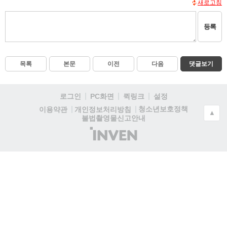
새로고침
등록
목록
본문
이전
다음
댓글보기
로그인
PC화면
퀵링크
설정
청소년보호정책
이용약관
개인정보처리방침
▲
불법촬영물신고안내
(주)
인
벤