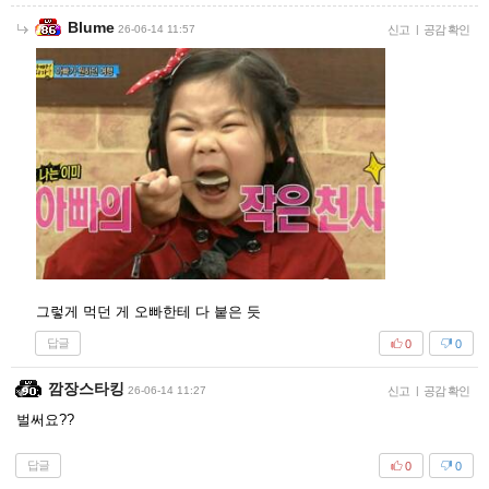
Blume
26-06-14 11:57
신고
|
공감 확인
그렇게 먹던 게 오빠한테 다 붙은 듯
답글
0
0
깜장스타킹
26-06-14 11:27
신고
|
공감 확인
벌써요??
답글
0
0