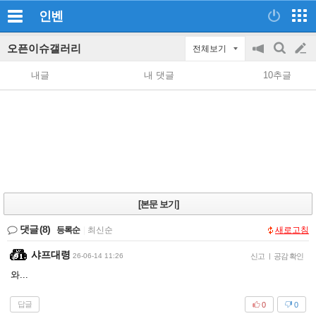
인벤
오픈이슈갤러리
전체보기
공
검
글
지
색
내글
내 댓글
10추글
on/off
쓰
기
[본문 보기]
댓글
(8)
등록순
|
최신순
새로고침
샤프대령
26-06-14 11:26
신고
|
공감 확인
와...
답글
0
0