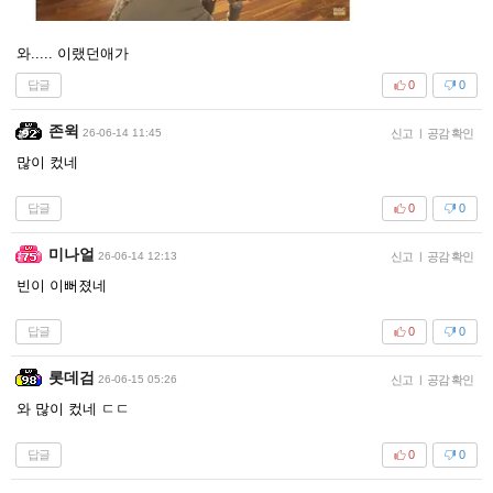
와..... 이랬던애가
답글
0
0
존윅
26-06-14 11:45
신고
|
공감 확인
많이 컸네
답글
0
0
미나얼
26-06-14 12:13
신고
|
공감 확인
빈이 이뻐졌네
답글
0
0
롯데검
26-06-15 05:26
신고
|
공감 확인
와 많이 컸네 ㄷㄷ
답글
0
0