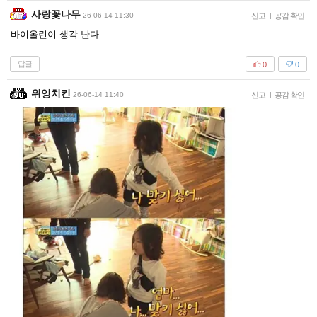
사랑꽃나무
26-06-14 11:30
신고
|
공감 확인
바이올린이 생각 난다
답글
0
0
위잉치킨
26-06-14 11:40
신고
|
공감 확인