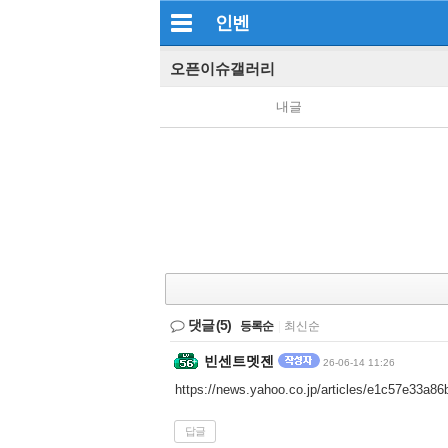
인벤
오픈이슈갤러리
내글
댓글
(5)
등록순
|
최신순
빈센트멧젠
26-06-14 11:26
https://news.yahoo.co.jp/articles/e1c57e33
답글