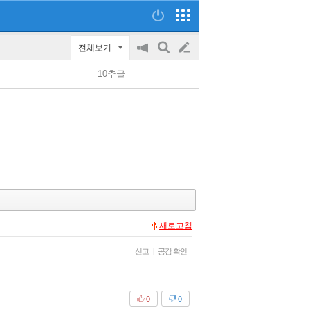
전체보기
공
검
글
지
색
10추글
on/off
쓰
기
새로고침
신고
|
공감 확인
0
0