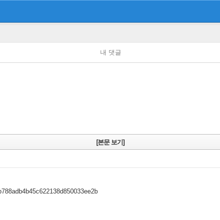
내 댓글
[본문 보기]
a86b788adb4b45c622138d850033ee2b