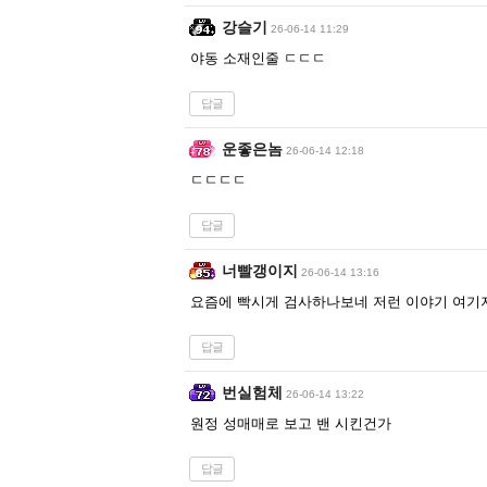
강슬기
26-06-14 11:29
야동 소재인줄 ㄷㄷㄷ
답글
운좋은놈
26-06-14 12:18
ㄷㄷㄷㄷ
답글
너빨갱이지
26-06-14 13:16
요즘에 빡시게 검사하나보네 저런 이야기 여기
답글
번실험체
26-06-14 13:22
원정 성매매로 보고 밴 시킨건가
답글