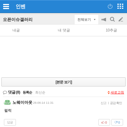
인벤
오픈이슈갤러리
전체보기
공
검
글
지
색
내글
내 댓글
10추글
on/off
쓰
기
[본문 보기]
댓글
(8)
등록순
|
최신순
새로고침
노웨이아웃
26-06-14 11:31
신고
|
공감 확인
펄럭
답글
0
0