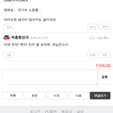
made in KOREA
정체성... 국가의 소중함...
여러모로 생각이 많아지는 글이네요
답글
1
0
즉흥환장곡
26-06-14 12:10
신고
|
공감 확인
이재 멋져! 루미! 진우 좀 보여줘. 전남친소드
답글
0
0
새로고침
등록
목록
본문
이전
다음
댓글보기
로그인
PC화면
퀵링크
설정