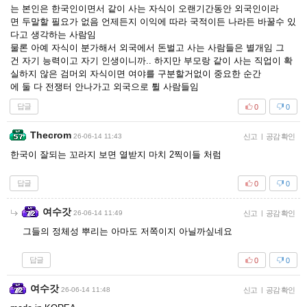
는 본인은 한국인이면서 같이 사는 자식이 오랜기간동안 외국인이라
면 두말할 필요가 없음 언제든지 이익에 따라 국적이든 나라든 바꿀수 있
다고 생각하는 사람임
물론 아예 자식이 분가해서 외국에서 돈벌고 사는 사람들은 별개임 그
건 자기 능력이고 자기 인생이니까.. 하지만 부모랑 같이 사는 직업이 확
실하지 않은 검머외 자식이면 여야를 구분할거없이 중요한 순간
에 둘 다 전쟁터 안나가고 외국으로 튈 사람들임
답글
0
0
Thecrom
26-06-14 11:43
신고
|
공감 확인
한국이 잘되는 꼬라지 보면 열받지 마치 2찍이들 처럼
답글
0
0
여수갓
26-06-14 11:49
신고
|
공감 확인
그들의 정체성 뿌리는 아마도 저쪽이지 아닐까싶네요
답글
0
0
여수갓
26-06-14 11:48
신고
|
공감 확인