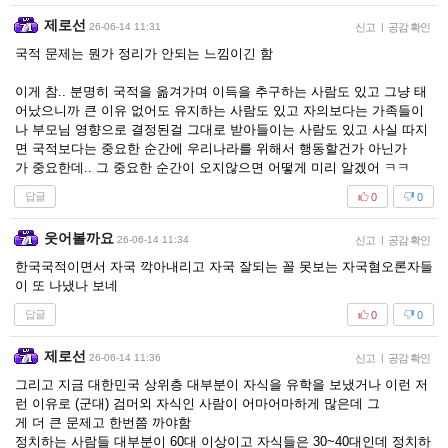
제로선
26-06-14 11:31
신고
|
공감 확인
국적 문제는 뭔가 정리가 안되는 느낌이긴 함
이게 참.. 분명히 국적을 옮겨가며 이득을 추구하는 사람도 있고 그냥 태
어났으니까 큰 이유 없어도 유지하는 사람도 있고 자의보다는 가족들이
나 부모님 영향으로 결정된걸 그대로 받아들이는 사람도 있고 사실 따지
면 국적보다는 중요한 순간에 우리나라를 위해서 행동할건가 아닌가
가 중요한데.. 그 중요한 순간이 오지않으면 어떻게 미리 알겠어 ㅋㅋ
답글
0
0
웃어볼까요
26-06-14 11:34
신고
|
공감 확인
한국국적이면서 자국 깍아내리고 자국 잘되는 꼴 못보는 자국혐오론자들
이 또 나냈나 보네
답글
0
0
제로선
26-06-14 11:36
신고
|
공감 확인
그리고 지금 대한민국 상위층 대부분이 자식을 유학을 보냈거나 이런 저
런 이유로 (군대) 검머외 자식인 사람이 어마어마하게 많은데 그
게 더 큰 문제고 한번쯤 까야함
정치하는 사람들 대부분이 60대 이상이고 자식들은 30~40대인데 정치하