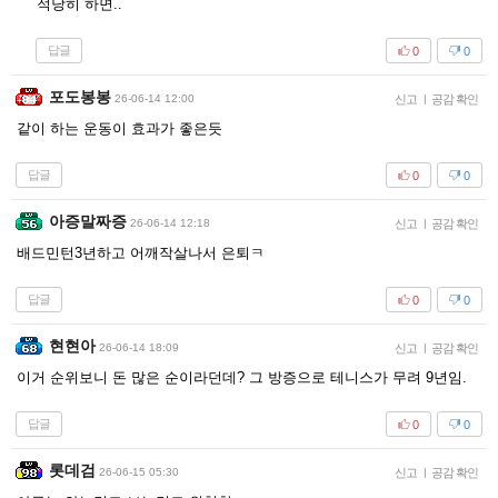
적당히 하면..
답글
0
0
포도봉봉
26-06-14 12:00
신고
|
공감 확인
같이 하는 운동이 효과가 좋은듯
답글
0
0
아증말짜증
26-06-14 12:18
신고
|
공감 확인
배드민턴3년하고 어깨작살나서 은퇴ㅋ
답글
0
0
현현아
26-06-14 18:09
신고
|
공감 확인
이거 순위보니 돈 많은 순이라던데? 그 방증으로 테니스가 무려 9년임.
답글
0
0
롯데검
26-06-15 05:30
신고
|
공감 확인