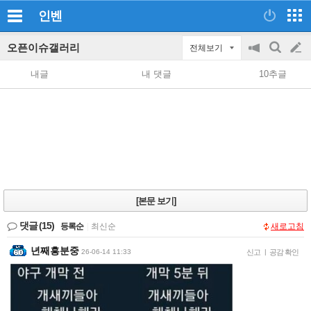
인벤
오픈이슈갤러리
전체보기
공
검
글
지
색
내글
내 댓글
10추글
on/off
쓰
기
[본문 보기]
댓글
(15)
등록순
|
최신순
새로고침
년째흥분중
26-06-14 11:33
신고
|
공감 확인