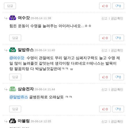
답글
0
0
여수갓
26-06-14 11:38
신고
|
공감 확인
힘든 운동이 수명을 늘려주는 아이러니네요...ㅎㅎ
답글
0
0
말밥쥬스
26-06-14 11:40
신고
|
공감 확인
@여수갓
수영이 관절에도 무리 덜가고 심폐지구력도 늘고 수명 제
일 많이 늘려줄것 같앗는데 생각이랑 다르네요ㅎ테니스는 발목이
랑 팔꿈치랑 다 박살날것같은데ㅋㅋ ㅠ
답글
0
0
삼송전자
26-06-14 11:44
신고
|
공감 확인
@말밥쥬스
골병든채로 오래살듯 ㅋㅋ
답글
0
0
마블링
26-06-14 12:35
신고
|
공감 확인