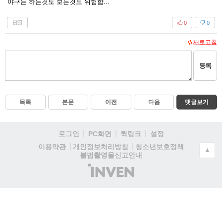
야구는 하는것도 보는것도 위험함...
답글
0
0
새로고침
등록
목록
본문
이전
다음
댓글보기
로그인
PC화면
퀵링크
설정
청소년보호정책
이용약관
개인정보처리방침
▲
불법촬영물신고안내
(주)
인
벤