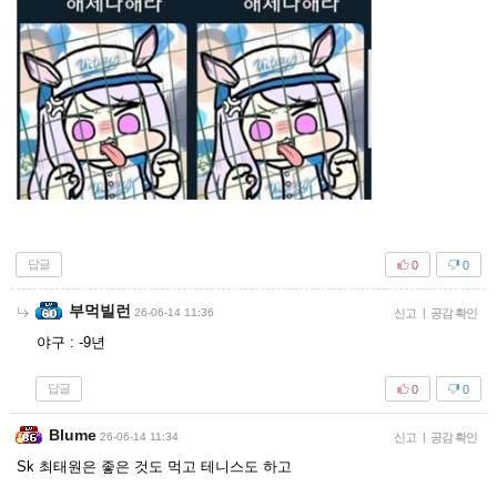
답글
0
0
부먹빌런
26-06-14 11:36
신고
|
공감 확인
야구 : -9년
답글
0
0
Blume
26-06-14 11:34
신고
|
공감 확인
Sk 최태원은 좋은 것도 먹고 테니스도 하고