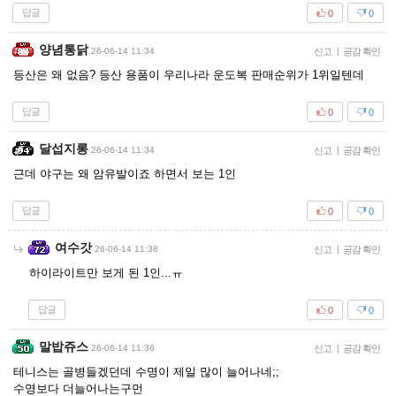
답글
0
0
양념통닭
26-06-14 11:34
신고
|
공감 확인
등산은 왜 없음? 등산 용품이 우리나라 운도복 판매순위가 1위일텐데
답글
0
0
달섭지롱
26-06-14 11:34
신고
|
공감 확인
근데 야구는 왜 암유발이죠 하면서 보는 1인
답글
0
0
여수갓
26-06-14 11:38
신고
|
공감 확인
하이라이트만 보게 된 1인...ㅠ
답글
0
0
말밥쥬스
26-06-14 11:36
신고
|
공감 확인
테니스는 골병들겠던데 수명이 제일 많이 늘어나네;;
수영보다 더늘어나는구먼