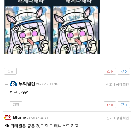
답글
0
0
부먹빌런
26-06-14 11:36
신고
|
공감 확인
야구 : -9년
답글
0
0
Blume
26-06-14 11:34
신고
|
공감 확인
Sk 최태원은 좋은 것도 먹고 테니스도 하고