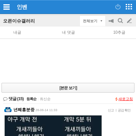
인벤
오픈이슈갤러리
전체보기
공
검
글
지
색
내글
내 댓글
10추글
on/off
쓰
기
[본문 보기]
댓글
(15)
등록순
|
최신순
새로고침
년째흥분중
26-06-14 11:33
신고
|
공감 확인