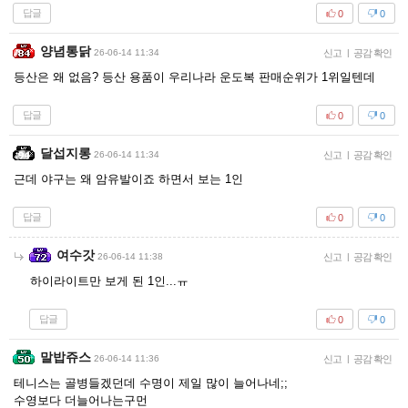
답글
0
0
양념통닭
26-06-14 11:34
신고
|
공감 확인
등산은 왜 없음? 등산 용품이 우리나라 운도복 판매순위가 1위일텐데
답글
0
0
달섭지롱
26-06-14 11:34
신고
|
공감 확인
근데 야구는 왜 암유발이죠 하면서 보는 1인
답글
0
0
여수갓
26-06-14 11:38
신고
|
공감 확인
하이라이트만 보게 된 1인...ㅠ
답글
0
0
말밥쥬스
26-06-14 11:36
신고
|
공감 확인
테니스는 골병들겠던데 수명이 제일 많이 늘어나네;;
수영보다 더늘어나는구먼