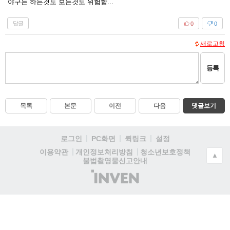
야구는 하는것도 보는것도 위험함...
답글
0
0
새로고침
등록
목록
본문
이전
다음
댓글보기
로그인
PC화면
퀵링크
설정
청소년보호정책
이용약관
개인정보처리방침
▲
불법촬영물신고안내
(주)
인
벤