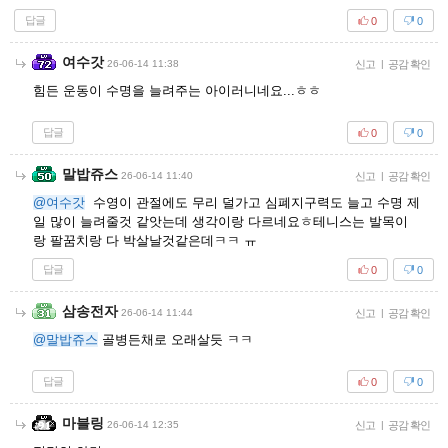
답글
0
0
여수갓
26-06-14 11:38
신고
|
공감 확인
힘든 운동이 수명을 늘려주는 아이러니네요...ㅎㅎ
답글
0
0
말밥쥬스
26-06-14 11:40
신고
|
공감 확인
@여수갓
수영이 관절에도 무리 덜가고 심폐지구력도 늘고 수명 제
일 많이 늘려줄것 같앗는데 생각이랑 다르네요ㅎ테니스는 발목이
랑 팔꿈치랑 다 박살날것같은데ㅋㅋ ㅠ
답글
0
0
삼송전자
26-06-14 11:44
신고
|
공감 확인
@말밥쥬스
골병든채로 오래살듯 ㅋㅋ
답글
0
0
마블링
26-06-14 12:35
신고
|
공감 확인