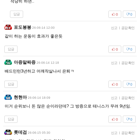
적당히 하면..
답글
0
0
포도봉봉
26-06-14 12:00
신고
|
공감 확인
같이 하는 운동이 효과가 좋은듯
답글
0
0
아증말짜증
26-06-14 12:18
신고
|
공감 확인
배드민턴3년하고 어깨작살나서 은퇴ㅋ
답글
0
0
현현아
26-06-14 18:09
신고
|
공감 확인
이거 순위보니 돈 많은 순이라던데? 그 방증으로 테니스가 무려 9년임.
답글
0
0
롯데검
26-06-15 05:30
신고
|
공감 확인