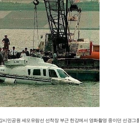
실1동 한강시민공원 세모유람선 선착장 부근 한강에서 영화촬영 중이던 선경그