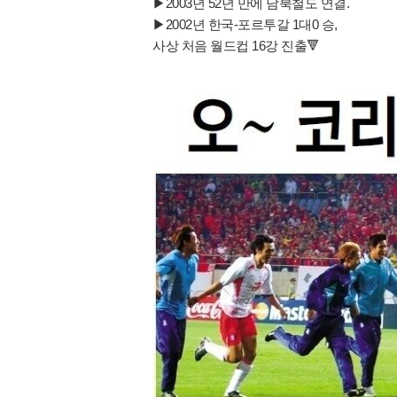
▶2003년 52년 만에 남북철도 연결.
▶2002년 한국-포르투갈 1대0 승,
사상 처음 월드컵 16강 진출🔻