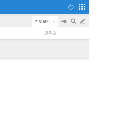
전체보기
공
검
글
지
색
10추글
on/off
쓰
기