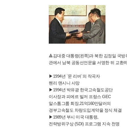
🔺️김대중 대통령(왼쪽)과 북한 김정일 국방위
관에서 남북 공동선언문을 서명한 뒤 교환하
▶1994년 `문 리버`의 작곡자
헨리 맨시니 사망
▶1994년 박유광 한국고속철도공단
이사장과 피에르 빌저 프랑스 GEC
알스톰그룹 회장,21억160만달러의
경부고속철도 차량도입계약을 정식 체결
▶1989년 부시 미국 대통령,
전략방위구상 (SDI) 프로그램 지속 천명