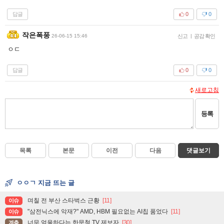
답글
0
0
작은폭풍
26-06-15 15:46
신고
|
공감 확인
ㅇㄷ
답글
0
0
새로고침
등록
목록
본문
이전
다음
댓글보기
ㅇㅇㄱ 지금 뜨는 글
며칠 전 부산 스타벅스 근황
[11]
이슈
"삼전닉스에 악재?" AMD, HBM 필요없는 AI칩 품었다
[11]
이슈
너무 억울하다는 한문철 TV 제보자
[30]
계층