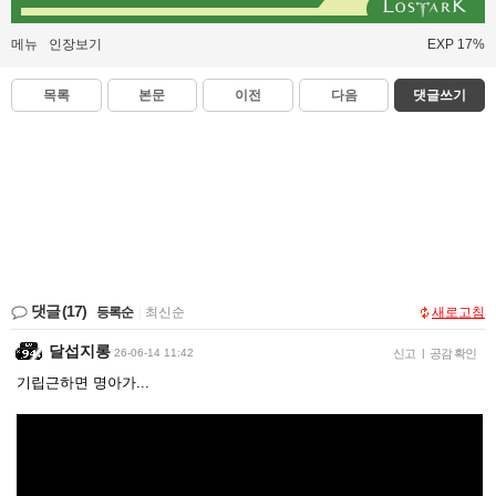
메뉴
인장보기
EXP 17%
목록
본문
이전
다음
댓글쓰기
댓글
(17)
등록순
|
최신순
새로고침
달섭지롱
26-06-14 11:42
신고
|
공감 확인
기립근하면 명아가...