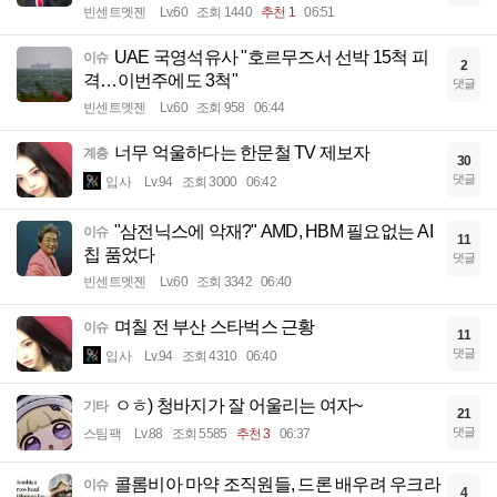
빈센트멧젠
Lv.60
조회 1440
추천 1
06:51
UAE 국영석유사 "호르무즈서 선박 15척 피
이슈
2
격…이번주에도 3척"
댓글
빈센트멧젠
Lv.60
조회 958
06:44
너무 억울하다는 한문철 TV 제보자
계층
30
댓글
입사
Lv.94
조회 3000
06:42
"삼전닉스에 악재?" AMD, HBM 필요없는 AI
이슈
11
칩 품었다
댓글
빈센트멧젠
Lv.60
조회 3342
06:40
며칠 전 부산 스타벅스 근황
이슈
11
댓글
입사
Lv.94
조회 4310
06:40
ㅇㅎ) 청바지가 잘 어울리는 여자~
기타
21
댓글
스팀팩
Lv.88
조회 5585
추천 3
06:37
콜롬비아 마약 조직원들, 드론 배우려 우크라
이슈
4