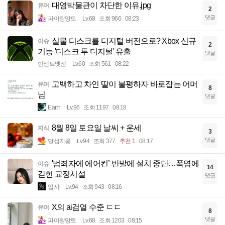
대영박물관이 차단한 이유.jpg
유머
2
댓글
파아랑망토
Lv.68
조회 966
08:23
실물 디스크를 디지털 버전으로? Xbox 신규
이슈
2
기능 '디스크 투 디지털' 유출
댓글
빈센트멧젠
Lv.60
조회 561
08:22
고백하고 차인 딸이 불평하자 바로잡는 어머
유머
8
님
댓글
Earth
Lv.96
조회 1197
08:18
8월 8일 토요일 날씨 + 운세
지식
3
댓글
달섭지롱
Lv.94
조회 377
추천 1
08:17
'범죄자에 에어컨’ 반발에 설치 중단…폭염에
이슈
14
갇힌 교정시설
댓글
입사
Lv.94
조회 943
08:16
X의 ai검열 수준 ㄷㄷ
유머
8
댓글
파아랑망토
Lv.68
조회 1203
08:15