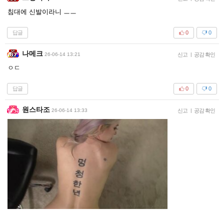
침대에 신발이라니 ㅡㅡ
답글
0
0
나메크
26-06-14 13:21
신고
|
공감 확인
ㅇㄷ
답글
0
0
원스타조
26-06-14 13:33
신고
|
공감 확인