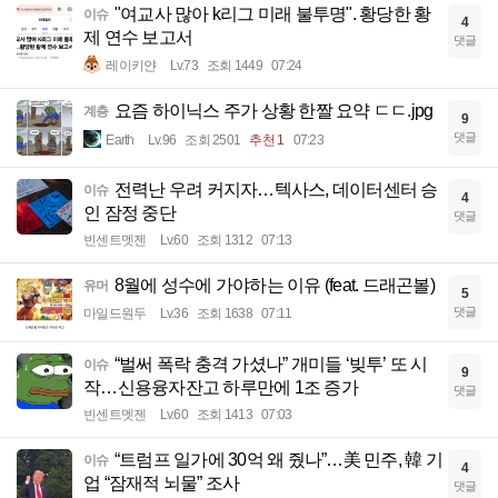
"여교사 많아 k리그 미래 불투명". 황당한 황
이슈
4
제 연수 보고서
댓글
레이키얀
Lv.73
조회 1449
07:24
요즘 하이닉스 주가 상황 한짤 요약 ㄷㄷ.jpg
계층
9
댓글
Earth
Lv.96
조회 2501
추천 1
07:23
전력난 우려 커지자…텍사스, 데이터센터 승
이슈
4
인 잠정 중단
댓글
빈센트멧젠
Lv.60
조회 1312
07:13
8월에 성수에 가야하는 이유 (feat. 드래곤볼)
유머
5
댓글
마일드원두
Lv.36
조회 1638
07:11
“벌써 폭락 충격 가셨나” 개미들 ‘빚투’ 또 시
이슈
9
작…신용융자잔고 하루만에 1조 증가
댓글
빈센트멧젠
Lv.60
조회 1413
07:03
“트럼프 일가에 30억 왜 줬나”…美 민주, 韓 기
이슈
4
업 “잠재적 뇌물” 조사
댓글