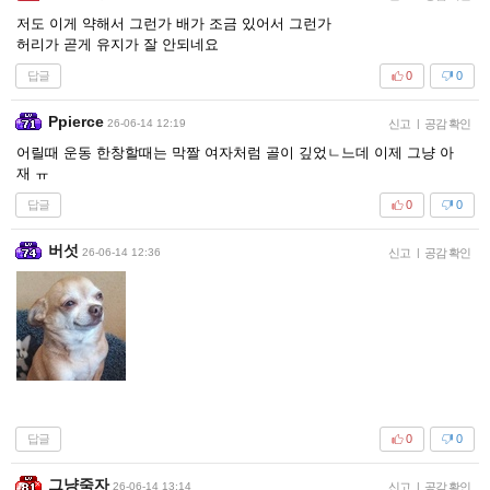
저도 이게 약해서 그런가 배가 조금 있어서 그런가
허리가 곧게 유지가 잘 안되네요
답글
0
0
Ppierce
26-06-14 12:19
신고
|
공감 확인
어릴때 운동 한창할때는 막짤 여자처럼 골이 깊었ㄴ느데 이제 그냥 아
재 ㅠ
답글
0
0
버섯
26-06-14 12:36
신고
|
공감 확인
답글
0
0
그냥죽자
26-06-14 13:14
신고
|
공감 확인