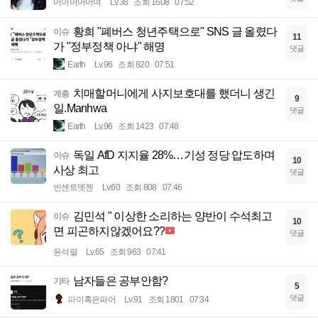
머머머머머며
Lv.38
조회 1608
07:52
황희 "폐버스 청년주택으로" SNS 글 올렸다
이슈
11
가 "정부정책 아냐" 해명
댓글
Earth
Lv.96
조회 820
07:51
치매할머니에게 사지보호대를 했더니 생긴
계층
9
일.Manhwa
댓글
Earth
Lv.96
조회 1423
07:48
독일 AfD 지지율 28%…기성 정당 압도하며
이슈
10
사상 최고
댓글
빈센트멧젠
Lv.60
조회 808
07:46
김민석 " 이상한 소리하는 양반이 수석최고
이슈
10
면 피곤하지않겠어요??
댓글
윤석렬
Lv.65
조회 963
07:41
남자들은 공부안함?
기타
5
댓글
파이혹은파어
Lv.91
조회 1801
07:34