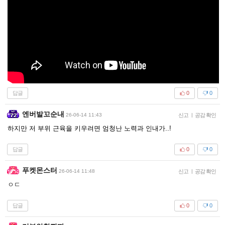
답글
0
0
엔버발꼬순내
26-06-14 11:43
신고
|
공감 확인
하지만 저 부위 근육을 키우려면 엄청난 노력과 인내가..!
답글
0
0
푸켓몬스터
26-06-14 11:48
신고
|
공감 확인
ㅇㄷ
답글
0
0