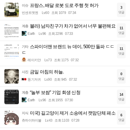
프랑스, 배달 로봇 도로 주행 첫 허가
이슈
3
댓글
빈센트멧젠
Lv.60
조회 1079
07:34
블라) 남자친구가 차가 없어서 너무 불편해요
계층
11
댓글
Earth
Lv.96
조회 2296
07:33
스파이더맨 브랜드 뉴 데이, 500만 돌파 ㄷㄷ
기타
11
ㄷ
댓글
레이키얀
Lv.73
조회 1175
07:32
금일 아침의 하늘.
사진
0
댓글
똥기저귀
Lv.90
조회 945
07:32
“놀부 보쌈” 기업 회생 신청
계층
14
댓글
Earth
Lv.96
조회 1955
07:30
미국) 길고양이 제거 소송에서 캣맘단체 패소
지식
6
댓글
츄하이하이볼
Lv.43
조회 1103
07:28