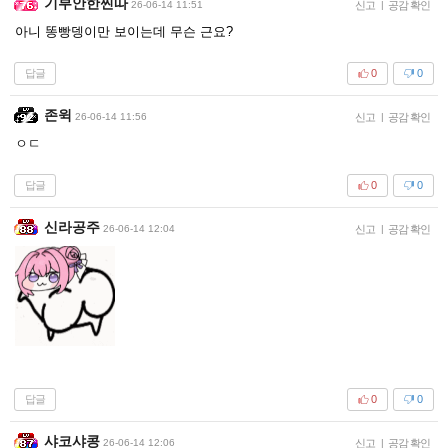
기부안한찐따
26-06-14 11:51
신고
|
공감 확인
아니 똥빵뎅이만 보이는데 무슨 근요?
답글
0
0
존윅
26-06-14 11:56
신고
|
공감 확인
ㅇㄷ
답글
0
0
신라공주
26-06-14 12:04
신고
|
공감 확인
답글
0
0
샤코샤콩
26-06-14 12:06
신고
|
공감 확인