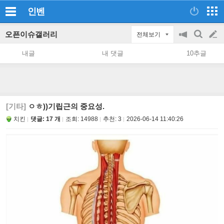
인벤
오픈이슈갤러리
전체보기
공
검
글
지
색
내글
내 댓글
10추글
on/off
쓰
기
[기타]
ㅇㅎ))기립근의 중요성.
치킨
댓글: 17 개
조회:
14988
추천:
3
2026-06-14 11:40:26