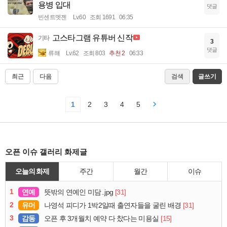
용병 입대
댓글
빈센트멧젠
Lv.60
조회 1691
06:35
고스타그램 유튜버 신작
기타
3
댓글
류햬
Lv.62
조회 803
추천 2
06:33
최근
다음
검색
글쓰기
1
2
3
4
5
오픈 이슈 갤러리 화제글
오늘의 화제
주간
월간
이슈
1
연예
[31]
뜻밖의 연예인 미담..jpg
2
유머
[31]
나영석 피디가 1박2일때 출연자들을 굴린 배경
3
감동
[15]
오픈 후 3개월치 예약 다 찼다는 미용실