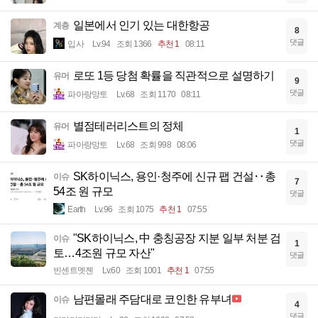
일본에서 인기 있는 대한항공
계층
8
댓글
입사
Lv.94
조회 1366
추천 1
08:11
로또 1등 당첨 확률을 직관적으로 설명하기
유머
9
댓글
파아랑망토
Lv.68
조회 1170
08:11
별점테러리스트의 정체
유머
1
댓글
파아랑망토
Lv.68
조회 998
08:06
SK하이닉스, 용인·청주에 신규 팹 건설‥총
이슈
7
54조 원 규모
댓글
Earth
Lv.96
조회 1075
추천 1
07:55
"SK하이닉스, 中 충칭공장 지분 일부 처분 검
이슈
1
토…4조원 규모 자산"
댓글
빈센트멧젠
Lv.60
조회 1001
추천 1
07:55
남편몰래 주담대로 코인한 유부녀
이슈
4
댓글