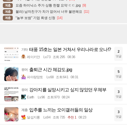
요즘 하이닉스 주가 상황 한짤 요약 ㄷㄷ.jpg
[9]
계층
블라) 남자친구가 차가 없어서 너무 불편해요
[11]
계층
“놀부 보쌈” 기업 회생 신청
[14]
계층
태풍 15호는 일본 거쳐서 우리나라로 오나!?
기타
2
댓글
레이키얀
Lv.73
조회 295
08:36
출퇴근 시간 체감도.jpg
유머
5
댓글
파아랑망토
Lv.68
조회 641
08:31
강아지를 실망시키고 싶지 않았던 우체부
유머
3
댓글
Earth
Lv.96
조회 970
08:24
입추를 느끼는 오이갤러들의 일상
계층
3
댓글
달섭지롱
Lv.94
조회 735
추천 1
08:23