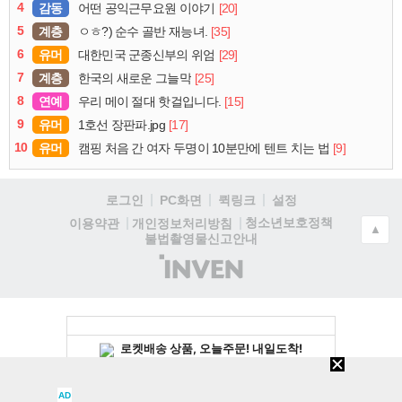
4
감동
[20]
어떤 공익근무요원 이야기
5
계층
[35]
ㅇㅎ?) 순수 골반 재능녀.
6
유머
[29]
대한민국 군종신부의 위엄
7
계층
[25]
한국의 새로운 그늘막
8
연예
[15]
우리 메이 절대 핫걸입니다.
9
유머
[17]
1호선 장판파.jpg
10
유머
[9]
캠핑 처음 간 여자 두명이 10분만에 텐트 치는 법
로그인
PC화면
퀵링크
설정
청소년보호정책
이용약관
개인정보처리방침
▲
불법촬영물신고안내
(주)
인
벤
AD