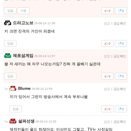
답글
이동
9
0
드라고노브
26-06-14 11:56
신고
|
공감 확인
키 크면 진격의 거인아 되겠네
답글
0
0
제로섬게임
26-06-14 11:57
신고
|
공감 확인
붐 저 새끼는 왜 자꾸 나오는거임? 진짜 개 꼴봬기 싫은데
답글
9
0
Blume
26-06-14 11:59
신고
|
공감 확인
끼가 있어서 그런지 방송사에서 계속 부르나봄
답글
0
0
설퍼선생
26-06-14 12:00
신고
|
공감 확인
제작진들이 올드 하잖아요. 이상민도 그렇고.. TV는 사장길임