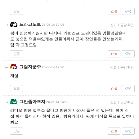
답글
0
0
드라고노브
26-06-14 12:05
신고
|
공감 확인
붐이 인정하기싫지만 다시다 ,라면스프 느낌이있음 망할것같은데
도 넣으면 먹을수있게는 만들어줘서 근데 장인들은 안쓰는거처
럼 딱 그정도임
답글
0
0
그림자군주
26-06-14 12:20
신고
|
공감 확인
개싫
답글
0
0
그만좀아프자
26-06-14 14:33
신고
|
공감 확인
라디오 방송 컬투쇼 끝나고 방송에 나와서 들은 적 있는데 붐이 직
접 싸게 들어간다 한적 있음. 방송가에서 싸게 다작을 목표로 일하나
봐요.
답글
0
0