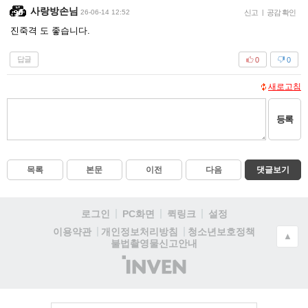
사랑방손님
26-06-14 12:52
신고
|
공감 확인
진죽격 도 좋습니다.
답글
0
0
새로고침
등록
목록
본문
이전
다음
댓글보기
로그인
PC화면
퀵링크
설정
청소년보호정책
이용약관
개인정보처리방침
▲
불법촬영물신고안내
(주)
인
벤