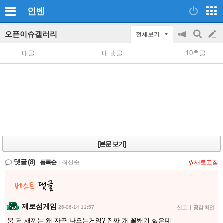
인벤
오픈이슈갤러리
전체보기
공
검
글
지
색
내글
내 댓글
10추글
on/off
쓰
기
[본문 보기]
댓글
(8)
등록순
|
최신순
새로고침
제로섬게임
26-06-14 11:57
신고
|
공감 확인
붐 저 새끼는 왜 자꾸 나오는거임? 진짜 개 꼴봬기 싫은데