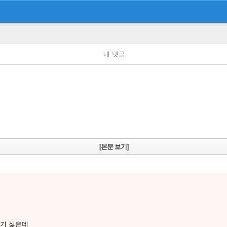
내 댓글
[본문 보기]
봬기 싫은데