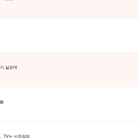
봬기 싫은데
나봄
. TV는 사장길임