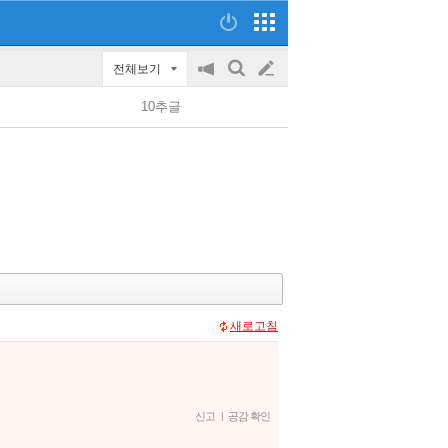
전체보기
공
검
글
지
색
10추글
on/off
쓰
기
새로고침
신고
|
공감 확인