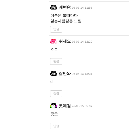
쾌변왕
26-06-14 11:58
이분은 볼때마다
일본사람같은 느낌
답글
쉬세요
26-06-14 12:20
ㅇㄷ
답글
잠만와
26-06-14 13:31
d
답글
롯데검
26-06-15 05:37
굿굿
답글