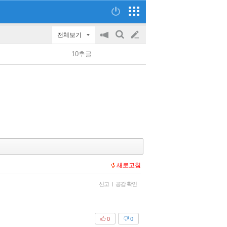
전체보기
공
검
글
지
색
10추글
on/off
쓰
기
새로고침
신고
|
공감 확인
0
0