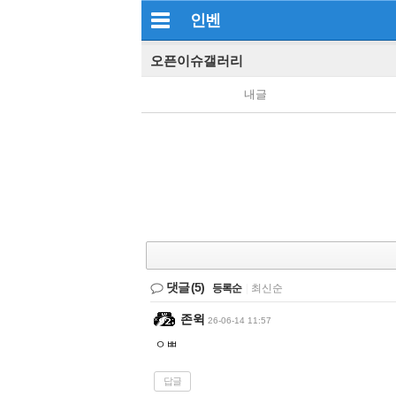
인벤
오픈이슈갤러리
내글
댓글
(5)
등록순
|
최신순
존윅
26-06-14 11:57
ㅇㅃ
답글