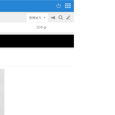
전체보기
공
검
글
지
색
10추글
on/off
쓰
기