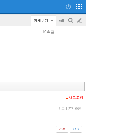
전체보기
공
검
글
지
색
10추글
on/off
쓰
기
새로고침
신고
|
공감 확인
0
0