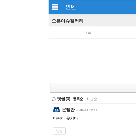
인벤
오픈이슈갤러리
내글
댓글
(3)
등록순
|
최신순
운빨만
26-06-14 12:11
다랑이 웃기다
답글