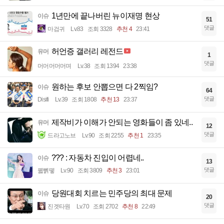
1년만에 끝나버린 뉴이재명 현상
이슈
51
댓글
마검귀
Lv.83
조회 3328
추천 4
23:41
허언증 갤러리 레전드
유머
1
댓글
머머머머머며
Lv.38
조회 1394
23:38
원하는 후보 안뽑으면 다 2찍임?
이슈
64
댓글
Disifi
Lv.39
조회 1808
추천 13
23:37
제작비가 이해가 안되는 영화들이 좀 있네..
유머
12
댓글
드라고노브
Lv.90
조회 2255
추천 1
23:35
??? : 자동차 진입이 어렵네..
이슈
13
댓글
꿻뻵뗗
Lv.90
조회 3809
추천 3
23:01
당원대회 치르는 민주당의 최대 문제
이슈
20
댓글
진겟타원
Lv.70
조회 2702
추천 8
22:49