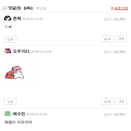
댓글
(5)
등록순
|
최신순
새로고침
존윅
26-06-14 12:20
신고
|
공감 확인
ㅇㅃ
답글
0
0
오우거21
26-06-14 13:28
신고
|
공감 확인
답글
0
0
배수민
26-06-14 13:34
신고
|
공감 확인
채원이 아프지마