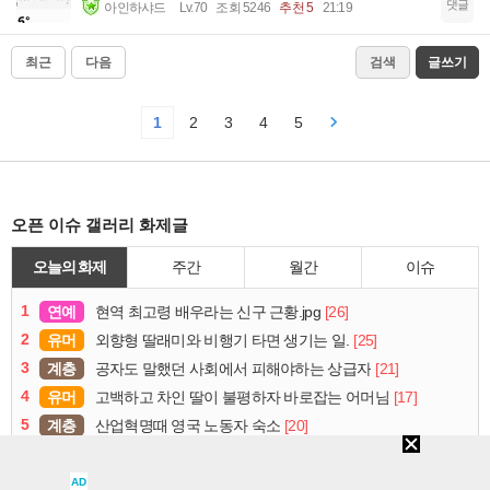
댓글
아인하샤드
Lv.70
조회 5246
추천 5
21:19
최근
다음
검색
글쓰기
1
2
3
4
5
오픈 이슈 갤러리 화제글
오늘의 화제
주간
월간
이슈
1
연예
[26]
현역 최고령 배우라는 신구 근황.jpg
2
유머
[25]
외향형 딸래미와 비행기 타면 생기는 일.
3
계층
[21]
공자도 말했던 사회에서 피해야하는 상급자
4
유머
[17]
고백하고 차인 딸이 불평하자 바로잡는 어머님
5
계층
[20]
산업혁명때 영국 노동자 숙소
6
지식
[10]
중력댐의 건축해부도
7
연예
[11]
리센느 프리티걸 음중 1위~
AD