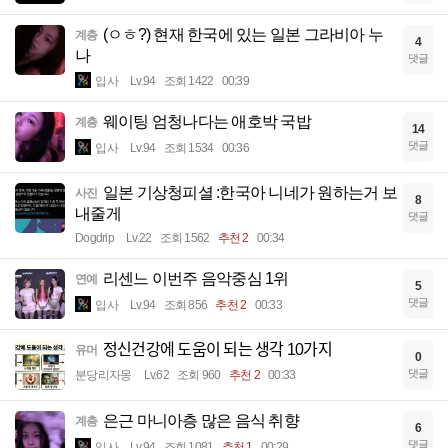
(ㅇㅎ?) 현재 한국에 있는 일본 그라비아 누
계층
4
나
댓글
입사
Lv.94
조회 1422
00:39
웨이팅 엄청나다는 애호박 국밥
계층
14
댓글
입사
Lv.94
조회 1534
00:36
일본 기상청피셜 :한국아 니네가 원하는거 보
사진
8
내줄게
댓글
Dogdrip
Lv.22
조회 1562
추천 2
00:34
리센느 이번주 음악중심 1위
연예
5
댓글
입사
Lv.94
조회 856
추천 2
00:33
정신건강에 도움이 되는 생각 10가지
유머
0
댓글
분당리자몽
Lv.62
조회 960
추천 2
00:33
은근 마니아층 많은 음식 취향
계층
6
댓글
입사
Lv.94
조회 1081
추천 1
00:29