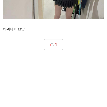
채워니 이쁘당
4