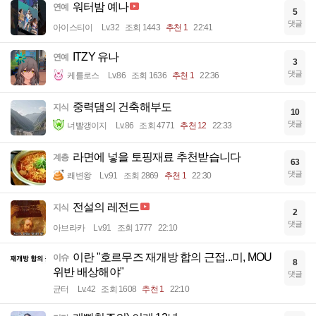
워터밤 예나
연예
5
댓글
아이스티이
Lv.32
조회 1443
추천 1
22:41
ITZY 유나
연예
3
댓글
케를로스
Lv.86
조회 1636
추천 1
22:36
중력댐의 건축해부도
지식
10
댓글
너빨갱이지
Lv.86
조회 4771
추천 12
22:33
라면에 넣을 토핑재료 추천받습니다
계층
63
댓글
쾌변왕
Lv.91
조회 2869
추천 1
22:30
전설의 레전드
지식
2
댓글
아브라카
Lv.91
조회 1777
22:10
이란 "호르무즈 재개방 합의 근접...미, MOU
이슈
8
위반 배상해야"
댓글
균터
Lv.42
조회 1608
추천 1
22:10