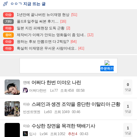
ㅇㅇㄱ 지금 뜨는 글
1년만에 끝나버린 뉴이재명 현상
[51]
이슈
폴드8 일주일 써본 후기....
[16]
기타
일본 지진 피해현장 도독 근황
[2]
이슈
제작비가 이해가 안되는 영화들이 좀 있네..
[12]
유머
원하는 후보 안뽑으면 다 2찍임?
[64]
이슈
확실히 이재명은 무서운 사람이네요..
[41]
이슈
어쩌다 한번 미야오 나린
연예
0
댓글
어쩌다한번
Lv.77
조회 458
00:58
스페인과 솅겐 조약을 중단한 이탈리아 근황
이슈
1
댓글
빈센트멧젠
Lv.60
조회 1049
00:46
수상한 장면을 목격한 택배기사
이슈
1
댓글
입사
Lv.94
조회 1052
추천 4
00:43