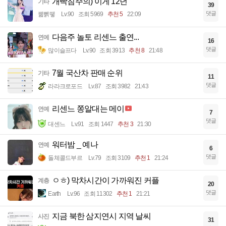
개빡침주의) 이게 12년
기타
39
댓글
꿻뻵뗗
Lv.90
조회 5969
추천 5
22:09
다음주 놀토 리센느 출연...
연예
16
댓글
많이슬프다
Lv.90
조회 3913
추천 8
21:48
7월 국산차 판매 순위
기타
11
댓글
라라크로포드
Lv.87
조회 3982
21:43
리센느 쫑알대는 메이
연예
7
댓글
대센느
Lv.91
조회 1447
추천 3
21:30
워터밤 _ 예나
연예
6
댓글
돌체콜드부르
Lv.79
조회 3109
추천 1
21:24
ㅇㅎ) 막차시간이 가까워진 커플
계층
20
댓글
Earth
Lv.96
조회 11302
추천 1
21:21
지금 북한 삼지연시 지역 날씨
사진
31