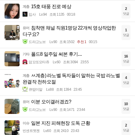
15호 태풍 진로 예상
계층
2
댓글
입사
Lv.94
조회 1135
00:18
침착맨 채널 직원1명당 22개씩 영상작업한
유머
1
다구요?
댓글
드라고노브
Lv.90
조회 1502
추천 1
00:15
폴드8 일주일 써본 후기....
기타
16
댓글
암꼬또모타쥬
Lv.60
조회 3094
23:55
ㅆ계층) 라노벨 독자들이 말하는 국밥 라노벨
계층
4
완결작 천하오절
댓글
큐땁이알
Lv.88
조회 1394
23:45
이분 오이갤러겠죠?
유머
10
댓글
드라고노브
Lv.90
조회 1471
23:44
일본 지진 피해현장 도독 근황
이슈
2
댓글
빈센트멧젠
Lv.60
조회 2410
23:43