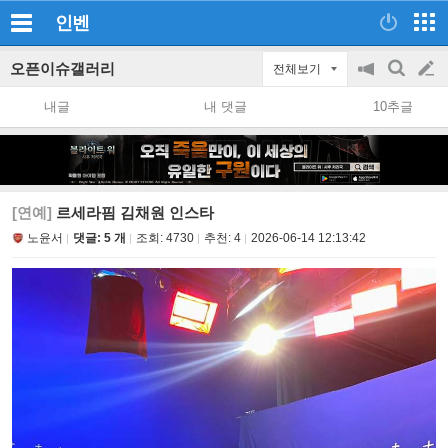
인벤
오픈이슈갤러리
전체보기
공
검
글
지
색
내글
내 댓글
10추글
on/off
쓰
기
[연예]
르세라핌 김채원 인스타
노윤서
댓글: 5 개
조회:
4730
추천:
4
2026-06-14 12:13:42