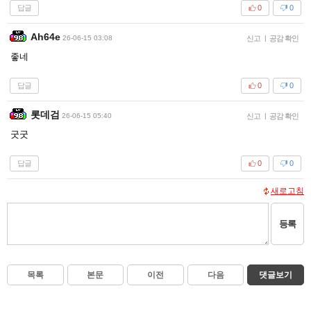
답글
0
0
Ah64e
26-06-15 03:08
신고
|
공감 확인
좋네
답글
0
0
롯데검
26-06-15 05:40
신고
|
공감 확인
굿굿
답글
0
0
새로고침
등록
목록
본문
이전
다음
댓글보기