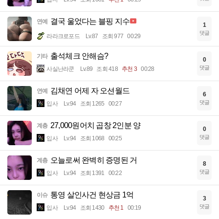
결국 울었다는 블핑 지수
연예
1
댓글
라라크로포드
Lv.87
조회 977
00:29
출석체크 안해슴?
기타
0
댓글
사실난라쿤
Lv.89
조회 418
추천 3
00:28
김채연 어제 자 오션월드
연예
6
댓글
입사
Lv.94
조회 1265
00:27
27,000원어치 곱창 2인분 양
계층
0
댓글
입사
Lv.94
조회 1068
00:25
오늘로써 완벽히 증명된 거
계층
8
댓글
입사
Lv.94
조회 1391
00:22
통영 살인사건 현상금 1억
이슈
3
댓글
입사
Lv.94
조회 1430
추천 1
00:19