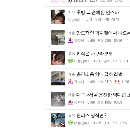
MINUKE
Lv.77
조회 537
06:41
후방 ㅡ 손예은 인스타
기타
입술돼지
Lv.43
조회 1465
06:27
압도적인 피지컬에서 나오는
계층
뮤지케
Lv.99
조회 2303
06:26
키작은 사쿠라모모
유머
너빨갱이지
Lv.86
조회 1480
06:11
층간소음 역대급 해결법
계층
뮤지케
Lv.99
조회 2410
추천 1
06
대구->서울 운전한 역대급 
계층
뮤지케
Lv.99
조회 1960
06:03
원피스 명작면?
유머
너빨갱이지
Lv.86
조회 1500
05:58