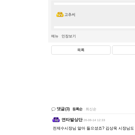
고추씨
메뉴
인장보기
목록
댓글
(3)
등록순
|
최신순
연타발상단
26-06-14 12:33
전제수시장님 알아 들으셨죠? 김상욱 시장님도