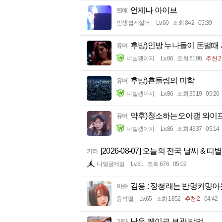
언제나 아이브
연예
인생쉽게살어
Lv.60
조회 842
05:39
후방)인방 누나들이 돈벌때
유머
너빨갱이지
Lv.86
조회 6198
추천 2
후방)흔들림의 미학
유머
너빨갱이지
Lv.86
조회 3519
05:20
약후)청소하는오이갤 와이
유머
너빨갱이지
Lv.86
조회 4337
05:14
[2026-08-07] 오늘의 전국 날씨 & 띠
기타
니얼굴제길
Lv.81
조회 676
05:02
김용 : 정청래는 반명커밍아
이슈
윤석렬
Lv.65
조회 1852
추천 2
04:42
남은 케이크 보관 방법
기타