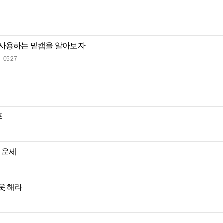
 사용하는 밑캠을 알아보자
05:27
프
별 운세
웃 해라