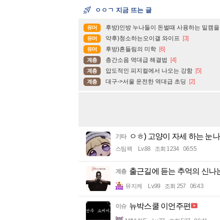
ㅇㅇㄱ 지금 뜨는 글
후방)인방 누나들이 돈벌때 사용하는 밑캠을
유머
약후)청소하는오이갤 와이프
[3]
유머
후방)흔들림의 미학
[6]
유머
층간소음 역대급 해결법
[4]
계층
압도적인 피지컬에서 나오는 강함
[5]
계층
대구->서울 운전한 역대급 초딩
[2]
계층
ㅇㅎ) 고양이 자세 하는 눈
기타
스팀팩
Lv.88
조회 1234
06:55
출근길에 듣는 추억의 신나는
계층
뮤지케
Lv.99
조회 257
06:43
뉴박스쿨 이언주편
이슈