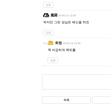
답글
魔羅
26-06-14 12:40
하지만 그런 성남은 배신을 하죠
답글
희찡
26-06-14 13:39
큭 비겁하게 팩트를
답글
목록