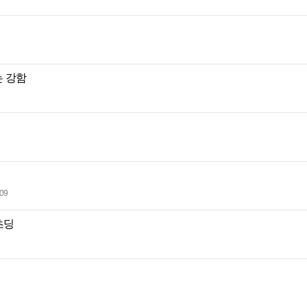
 강함
:09
초딩