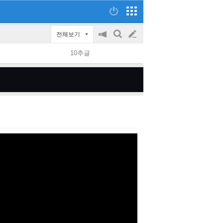
전체보기
공
검
글
지
색
10추글
on/off
쓰
기