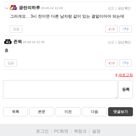
광란의하루
26-06-14 12:20
신고
|
공감 확인
그러게요... 3시 전이면 다른 남자랑 같이 있는 결말이어야 되는데
답글
0
0
존윅
26-06-14 12:35
신고
|
공감 확인
흠
답글
0
0
새로고침
등록
목록
본문
이전
다음
댓글보기
로그인
PC화면
퀵링크
설정