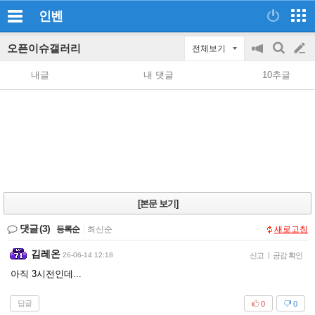
인벤
오픈이슈갤러리
전체보기
공
검
글
지
색
내글
내 댓글
10추글
on/off
쓰
기
[본문 보기]
댓글
(3)
등록순
|
최신순
새로고침
김레온
26-06-14 12:18
신고
|
공감 확인
아직 3시전인데...
답글
0
0