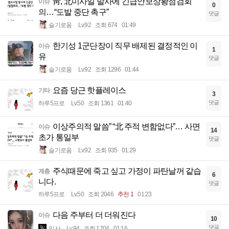
靑, 北미사일 발사에 긴급안보상황점검회
이슈
0
의…“도발 중단 촉구”
댓글
슬기로움
Lv.92
조회 674
01:49
한기성 1군단장이 직무 배제된 결정적인 이
이슈
1
유
댓글
슬기로움
Lv.92
조회 1296
01:44
요즘 당근 핫플레이스
기타
3
댓글
하루5프로
Lv.50
조회 1361
01:40
이상주의적 말씀” “北 주적 변함없다”… 사면
이슈
14
초가 통일부
댓글
슬기로움
Lv.92
조회 935
01:29
주식때문에 죽고 싶고 가정이 파탄날꺼 같습
계층
6
니다.
댓글
하루5프로
Lv.50
조회 2046
추천 1
01:23
다음 주부터 더 더워진다
이슈
10
댓글
입사
Lv.94
조회 1704
01:16