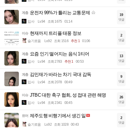
운전자 99%가 틀리는 교통문제
계층
19
댓글
입사
Lv.94
조회 1675
01:14
현재까지 트리플 태풍 정보
이슈
2
댓글
슬기로움
Lv.92
조회 1516
추천 1
01:06
요즘 인기 떨어지는 음식 1티어
계층
13
댓글
입사
Lv.94
조회 2783
추천 1
00:53
김민재가 바라는 차기 국대 감독
계층
9
댓글
입사
Lv.94
조회 2078
00:49
JTBC 대한 축구 협회, 성 접대 관련 해명
이슈
26
댓글
입사
Lv.94
조회 2341
00:45
제주도행 비행기에서 생긴 일
유머
2
댓글
슬기로움
Lv.92
조회 1028
00:43