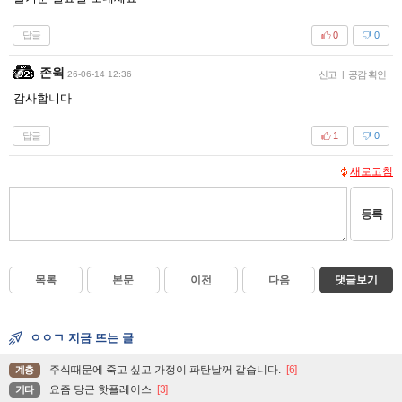
답글
0
0
존윅
26-06-14 12:36
신고
|
공감 확인
감사합니다
답글
1
0
새로고침
등록
목록
본문
이전
다음
댓글보기
ㅇㅇㄱ 지금 뜨는 글
주식때문에 죽고 싶고 가정이 파탄날꺼 같습니다.
[6]
계층
요즘 당근 핫플레이스
[3]
기타