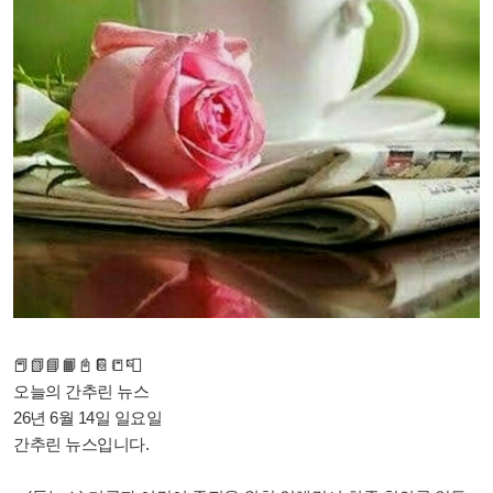
📕📗📘📙📓📔📒📮
오늘의 간추린 뉴스
26년 6월 14일 일요일
간추린 뉴스입니다.