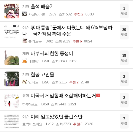
출석 해슴?
기타
1
댓글
사실난라쿤
Lv.89
조회 582
추천 2
00:33
李 대통령 "군에서 다쳤는데 왜 6% 부담하
이슈
20
나"…국가책임 확대 주문
댓글
슬기로움
Lv.92
조회 2029
추천 6
00:24
타부서의 친한 동생이
계층
38
댓글
쾌변왕
Lv.91
조회 3648
23:53
철봉 고인물
기타
2
댓글
언데드
Lv.90
조회 2115
추천 2
23:48
미국서 게임할때 조심해야하는거
유머
2
댓글
하루5프로
Lv.50
조회 2443
23:21
미리 알고있었던 클린스만
이슈
7
댓글
호박이쪼아요
Lv.12
조회 3723
추천 3
23:20