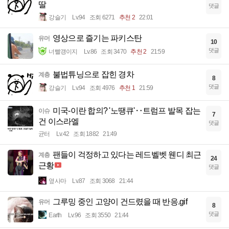
딸
댓글
강슬기
Lv.94
조회 6271
추천 2
22:01
영상으로 즐기는 파키스탄
유머
10
댓글
너빨갱이지
Lv.86
조회 3470
추천 2
21:59
불법튜닝으로 잡힌 경차
계층
8
댓글
강슬기
Lv.94
조회 4976
추천 1
21:59
미국-이란 합의? '노땡큐'‥트럼프 발목 잡는
이슈
7
건 이스라엘
댓글
균터
Lv.42
조회 1882
21:49
팬들이 걱정하고 있다는 레드벨벳 웬디 최근
계층
24
근황
댓글
옆사마
Lv.87
조회 3068
21:44
그루밍 중인 고양이 건드렸을 때 반응.gif
유머
8
댓글
Earth
Lv.96
조회 3550
21:44