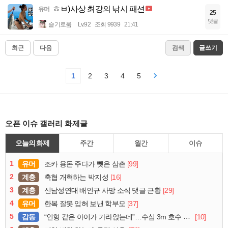
ㅎㅂ)사상 최강의 낚시 패션
유머
25
댓글
슬기로움
Lv.92
조회 9939
21:41
최근
다음
검색
글쓰기
1
2
3
4
5
오픈 이슈 갤러리 화제글
오늘의 화제
주간
월간
이슈
1
유머
[99]
조카 용돈 주다가 뺏은 삼촌
2
계층
[16]
축협 개혁하는 박지성
3
계층
[29]
신남성연대 배인규 사망 소식 댓글 근황
4
유머
[37]
한복 잘못 입혀 보낸 학부모
5
감동
[10]
“인형 같은 아이가 가라앉는데”…수심 3m 호수 뛰어든 60대 의인