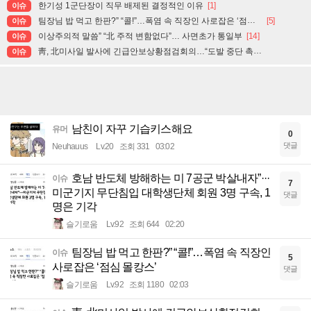
한기성 1군단장이 직무 배제된 결정적인 이유
[1]
이슈
팀장님 밥 먹고 한판?” “콜!”…폭염 속 직장인 사로잡은 ‘점심 몰캉스’
[5]
이슈
이상주의적 말씀” “北 주적 변함없다”… 사면초가 통일부
[14]
이슈
靑, 北미사일 발사에 긴급안보상황점검회의…“도발 중단 촉구”
이슈
남친이 자꾸 기습키스해요
유머
0
댓글
Neuhauus
Lv.20
조회 331
03:02
호남 반도체 방해하는 미 7공군 박살내자”···
이슈
7
미군기지 무단침입 대학생단체 회원 3명 구속, 1
댓글
명은 기각
슬기로움
Lv.92
조회 644
02:20
팀장님 밥 먹고 한판?” “콜!”…폭염 속 직장인
이슈
5
사로잡은 ‘점심 몰캉스’
댓글
슬기로움
Lv.92
조회 1180
02:03