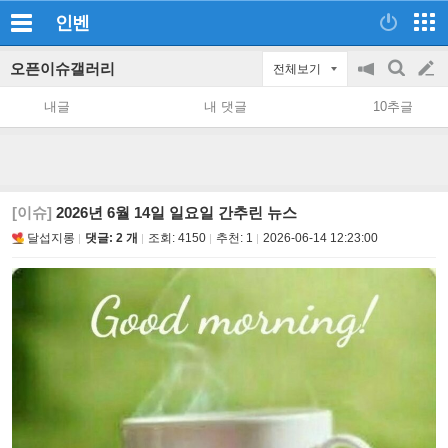
인벤
오픈이슈갤러리
전체보기
공
검
글
지
색
내글
내 댓글
10추글
on/off
쓰
기
[이슈]
2026년 6월 14일 일요일 간추린 뉴스
달섭지롱
댓글: 2 개
조회:
4150
추천:
1
2026-06-14 12:23:00