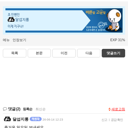
초 인벤인
달섭지롱
이게 지구냐!
메뉴
인장보기
EXP 31%
목록
본문
이전
다음
댓글쓰기
댓글
(2)
등록순
|
최신순
새로고침
달섭지롱
26-06-14 12:23
신고
|
공감 확인
즐거운 일요일 보내세요