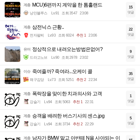
MCU)6편까지 계약을 한 톰홀랜드
계층
15
댓글
낭만블루스
Lv.91
조회 3547
23:08
삼전닉스 근황..
계층
22
댓글
전자팔찌
Lv.93
조회 6024
추천 1
23:06
정상적으로 내려오는방법은없어?
유머
9
댓글
드라고노브
Lv.90
조회 2978
23:02
죽여줄까? 죽여라...오케이 콜
이슈
35
댓글
왜구김당
Lv.73
조회 5251
추천 2
22:34
폭락장을 맞이한 치과의사와 고객
계층
1
댓글
강슬기
Lv.94
조회 5063
추천 1
22:31
승객을 배려한 버스기사의 센스.jpg
계층
5
댓글
강슬기
Lv.94
조회 3734
추천 2
22:29
남자가 BMW 말고 아반떼 N을 사야되는 이
계층