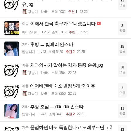
15
유.jpg
댓글
강슬기
Lv.94
조회 4032
추천 1
22:26
이래서 한국 축구가 무너졌습니다.
이슈
2
댓글
아이스티이
Lv.32
조회 1809
추천 1
22:25
후방 ㅡ 빛베리 안스타
기타
15
댓글
입술돼지
Lv.43
조회 5420
추천 2
22:25
치과의사가 말하는 치과 통증 순위.jpg
계층
30
댓글
강슬기
Lv.94
조회 4584
22:23
에어비앤비 숙소 별점 5개 준 이유
계층
3
댓글
강슬기
Lv.94
조회 3256
22:21
후방 조심 ㅡ ddi_ddi 인스타
기타
11
댓글
입술돼지
Lv.43
조회 3441
추천 2
22:21
졸업하면 바로 독립한다고 노래부르던 고2
계층
13