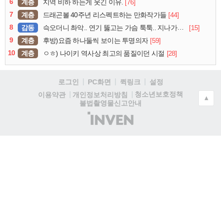
6
계층
[76]
지역 비하 하는게 웃긴 이유.
7
계층
[44]
드래곤볼 40주년 리스펙트하는 만화작가들
8
감동
[15]
슥오더니 촤악.. 연기 뚫고는 가슴 툭툭.. 지나가던 아재의 정체
9
계층
[59]
후방)요즘 하나둘씩 보이는 투명의자
10
계층
[28]
ㅇㅎ) 나이키 역사상 최고의 품질이던 시절
로그인
PC화면
퀵링크
설정
청소년보호정책
이용약관
개인정보처리방침
▲
불법촬영물신고안내
(주)
인
벤