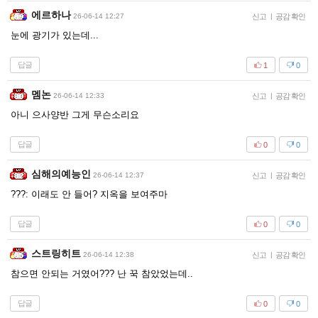
에르하나
26-06-14 12:27
신고
|
공감 확인
눈에 광기가 있는데...
답글
1
0
멤논
26-06-14 12:33
신고
|
공감 확인
아니 으사양반 그게 무슨소리요
답글
0
0
심해의예능인
26-06-14 12:37
신고
|
공감 확인
???: 이래도 안 들어? 지옥을 보여주마
답글
0
0
스트링히트
26-06-14 12:38
신고
|
공감 확인
참으면 안되는 거였어??? 난 꾹 참았었는데..
답글
0
0