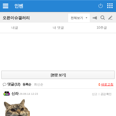
인벤
오픈이슈갤러리
전체보기
공
검
글
지
색
내글
내 댓글
10추글
on/off
쓰
기
[본문 보기]
댓글
(12)
등록순
|
최신순
새로고침
신라
26-06-14 12:23
신고
|
공감 확인