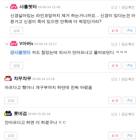
샤를렛타
26-06-14 12:48
신고
|
공감 확인
신경살아있는 라인코앞까지 제거 하는거니까요... 신경이 있다는건 아
픈거고 신경이 죽어 있으면 안쪽에 더 썩었단거라?
답글
0
0
V아버v
26-06-14 15:17
신고
|
공감 확인
@샤를렛타
저도 참았는데 의사가 안아프냐고 물어보던디 ㅋㅋㅋ
답글
0
0
챠무챠무
26-06-14 13:18
신고
|
공감 확인
아프다고 했더니 개구부까지 하던데 진짜 아팠음
답글
0
0
롯데검
26-06-15 06:19
신고
|
공감 확인
안아프다고 허면 더 하겠구나 ㄷㄷ
답글
0
0