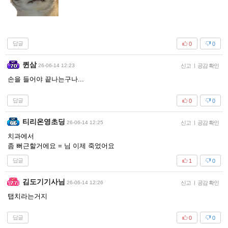
답글
0
0
퀸삼
26-06-14 12:23
신고
|
공감 확인
손을 들어야 끝나는구나...
답글
0
0
티리온영초딩
26-06-14 12:25
신고
|
공감 확인
치과에서
좀 뻐근할거에요 = 님 이제 죽었어요
답글
1
0
김도기기사님
26-06-14 12:26
신고
|
공감 확인
탭치라는거지
답글
0
0