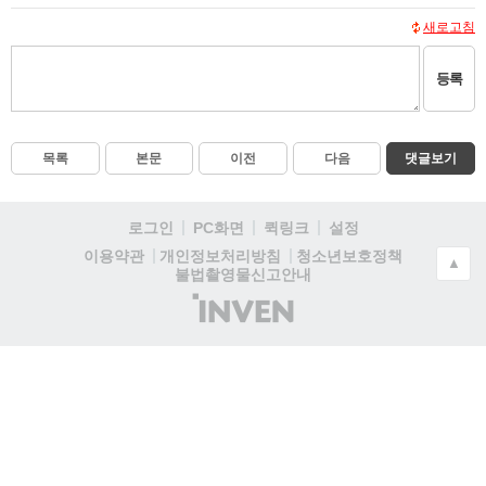
새로고침
등록
목록
본문
이전
다음
댓글보기
로그인
PC화면
퀵링크
설정
청소년보호정책
이용약관
개인정보처리방침
▲
불법촬영물신고안내
(주)
인
벤