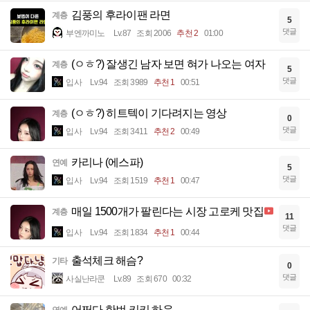
김풍의 후라이팬 라면
계층
5
댓글
부엔까미노
Lv.87
조회 2006
추천 2
01:00
(ㅇㅎ?) 잘생긴 남자 보면 혀가 나오는 여자
계층
5
댓글
입사
Lv.94
조회 3989
추천 1
00:51
(ㅇㅎ?) 히트텍이 기다려지는 영상
계층
0
댓글
입사
Lv.94
조회 3411
추천 2
00:49
카리나 (에스파)
연예
5
댓글
입사
Lv.94
조회 1519
추천 1
00:47
매일 1500개가 팔린다는 시장 고로케 맛집
계층
11
댓글
입사
Lv.94
조회 1834
추천 1
00:44
출석체크 해슴?
기타
0
댓글
사실난라쿤
Lv.89
조회 670
00:32
어쩌다 한번 키키 하음
연예