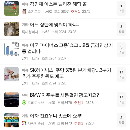
김민재 아스톤 빌라전 헤딩 골
이슈
1
댓글
슬기로움
Lv.92
조회 2897
추천 1
23:41
어느 장단에 맞춰야 하냐..
기타
8
댓글
특대형피자
Lv.62
조회 2024
23:38
미국 '마이너스 고용' 쇼크…9월 금리인상 제
이슈
5
동 걸리나
댓글
균터
Lv.42
조회 1907
23:37
SK하이닉스, 주당 375원 분기배당…3분기
이슈
17
추가 주주환원도 예고
댓글
균터
Lv.42
조회 2394
23:28
BMW 차주분들 시동걸면 광고떠요?
유머
17
댓글
드라고노브
Lv.90
조회 3476
추천 1
23:28
이자 진죠우니 잇폰메 쇼부!
게임
2
댓글
사랑방손님
Lv.90
조회 1473
추천 2
23:28