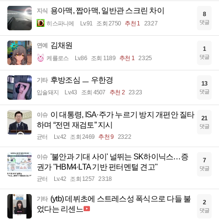
용아맥, 짭아맥, 일반관 스크린 차이
지식
8
댓글
히스파니에
Lv.91
조회 2750
추천 1
23:27
김채원
연예
1
댓글
케를로스
Lv.86
조회 1189
추천 1
23:25
후방조심 ㅡ 우한경
기타
13
댓글
입술돼지
Lv.43
조회 4507
추천 2
23:23
이 대통령, ISA·주가 누르기 방지 개편안 질타
이슈
21
하며 “전면 재검토” 지시
댓글
균터
Lv.42
조회 2469
추천 9
23:22
'불안과 기대 사이' 널뛰는 SK하이닉스…증
이슈
7
권가 "HBM4·LTA 기반 펀터멘털 견고"
댓글
균터
Lv.42
조회 1257
23:18
(ytb) 데뷔초에 스트레스성 폭식으로 다들 불
기타
2
었다는 리센느
댓글