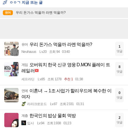
ㅇㅇㄱ 지금 뜨는 글
우리 돈가스 먹을까 라멘 먹을까?
유머
우리 돈가스 먹을까 라멘 먹을까?
유머
1
댓글
Neuhauus
Lv.20
조회 94
03:40
오버워치 한국 신규 영웅 D.MON 플레이 트
게임
8
레일러
댓글
세프라딘
Lv.85
조회 1278
추천 1
01:38
이혼녀 → 1조 사업가 할리우드에 복수한 이
연예
0
여자
댓글
라라크로포드
Lv.87
조회 2331
01:31
한국인의 밥상 물회 먹방
계층
2
댓글
입사
Lv.94
조회 1938
01:23