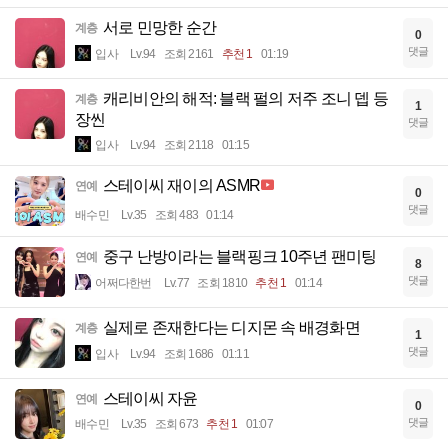
서로 민망한 순간
계층
0
댓글
입사
Lv.94
조회 2161
추천 1
01:19
캐리비안의 해적: 블랙 펄의 저주 조니 뎁 등
계층
1
장씬
댓글
입사
Lv.94
조회 2118
01:15
스테이씨 재이의 ASMR
연예
0
댓글
배수민
Lv.35
조회 483
01:14
중구 난방이라는 블랙핑크 10주년 팬미팅
연예
8
댓글
어쩌다한번
Lv.77
조회 1810
추천 1
01:14
실제로 존재한다는 디지몬 속 배경화면
계층
1
댓글
입사
Lv.94
조회 1686
01:11
스테이씨 자윤
연예
0
댓글
배수민
Lv.35
조회 673
추천 1
01:07