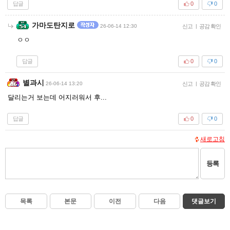
답글
0
0
가마도탄지로
26-06-14 12:30
신고
|
공감 확인
ㅇㅇ
답글
0
0
별과시
26-06-14 13:20
신고
|
공감 확인
달리는거 보는데 어지러워서 후...
답글
0
0
새로고침
등록
목록
본문
이전
다음
댓글보기