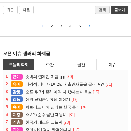
최근
다음
검색
글쓰기
1
2
3
4
5
오픈 이슈 갤러리 화제글
오늘의 화제
주간
월간
이슈
1
연예
[30]
뜻밖의 연예인 미담..jpg
2
유머
[31]
나영석 피디가 1박2일때 출연자들을 굴린 배경
3
감동
[15]
오픈 후 3개월치 예약 다 찼다는 미용실
4
감동
[19]
어떤 공익근무요원 이야기
5
유머
[36]
파브리도 이해 안가는 한국 음식
6
계층
[31]
ㅇㅎ?) 순수 골반 재능녀.
7
계층
[23]
한국의 새로운 그늘막
8
연예
[15]
우리 메이 절대 핫걸입니다.