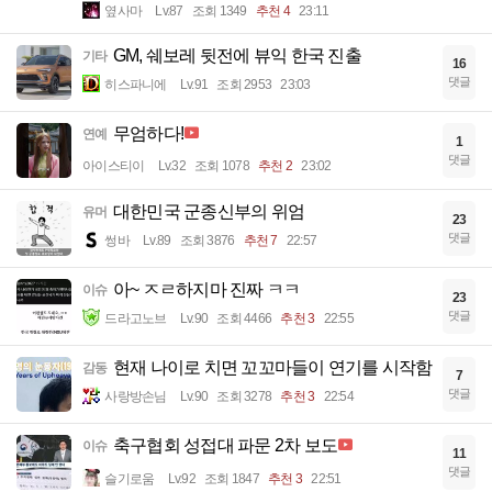
옆사마
Lv.87
조회 1349
추천 4
23:11
GM, 쉐보레 뒷전에 뷰익 한국 진출
기타
16
댓글
히스파니에
Lv.91
조회 2953
23:03
무엄하다!
연예
1
댓글
아이스티이
Lv.32
조회 1078
추천 2
23:02
대한민국 군종신부의 위엄
유머
23
댓글
썽바
Lv.89
조회 3876
추천 7
22:57
아~ ㅈㄹ하지마 진짜 ㅋㅋ
이슈
23
댓글
드라고노브
Lv.90
조회 4466
추천 3
22:55
현재 나이로 치면 꼬꼬마들이 연기를 시작함
감동
7
댓글
사랑방손님
Lv.90
조회 3278
추천 3
22:54
축구협회 성접대 파문 2차 보도
이슈
11
댓글
슬기로움
Lv.92
조회 1847
추천 3
22:51