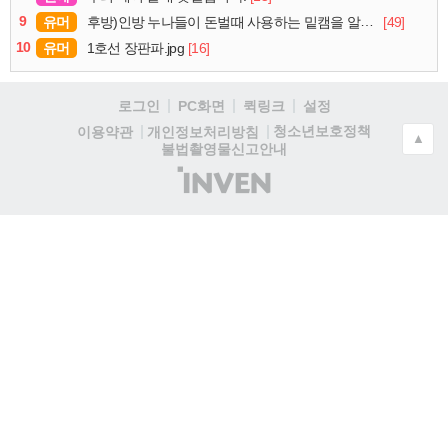
9
유머
[49]
후방)인방 누나들이 돈벌때 사용하는 밑캠을 알아보자
10
유머
[16]
1호선 장판파.jpg
로그인
PC화면
퀵링크
설정
청소년보호정책
이용약관
개인정보처리방침
▲
불법촬영물신고안내
(주)
인
벤