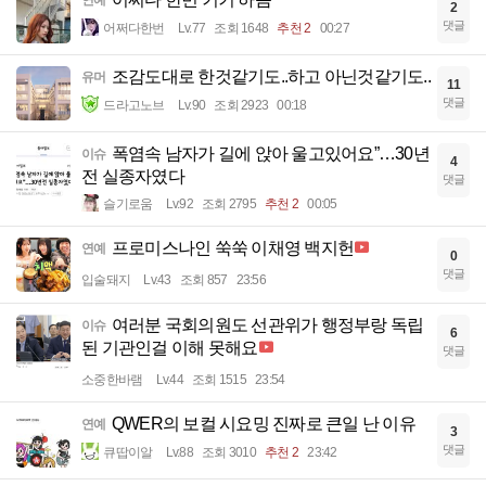
2
댓글
어쩌다한번
Lv.77
조회 1648
추천 2
00:27
조감도대로 한것같기도..하고 아닌것같기도..
유머
11
댓글
드라고노브
Lv.90
조회 2923
00:18
폭염속 남자가 길에 앉아 울고있어요”…30년
이슈
4
전 실종자였다
댓글
슬기로움
Lv.92
조회 2795
추천 2
00:05
프로미스나인 쑥쑥 이채영 백지헌
연예
0
댓글
입술돼지
Lv.43
조회 857
23:56
여러분 국회의원도 선관위가 행정부랑 독립
이슈
6
된 기관인걸 이해 못해요
댓글
소중한바램
Lv.44
조회 1515
23:54
QWER의 보컬 시요밍 진짜로 큰일 난 이유
연예
3
댓글
큐땁이알
Lv.88
조회 3010
추천 2
23:42