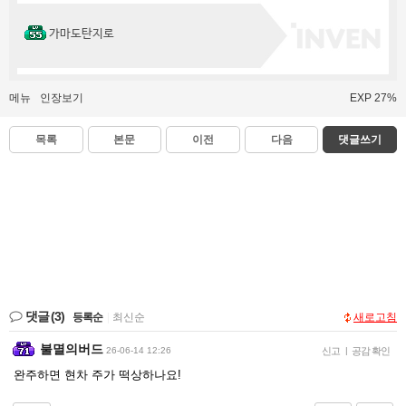
가마도탄지로
메뉴
인장보기
EXP 27%
목록
본문
이전
다음
댓글쓰기
댓글
(3)
등록순
|
최신순
새로고침
불멸의버드
26-06-14 12:26
신고
|
공감 확인
완주하면 현차 주가 떡상하나요!