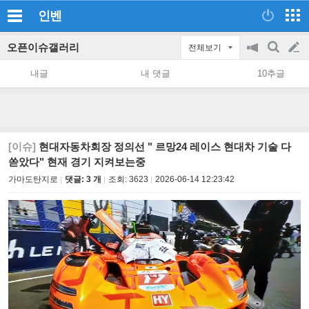
인벤
오픈이슈갤러리
전체보기
공
검
글
지
색
내글
내 댓글
10추글
on/off
쓰
기
[이슈]
현대자동차회장 정의선 " 르망24 레이스 현대차 기술 다
쏟았다" 현재 경기 지켜보는중
가마도탄지로
댓글: 3 개
조회:
3623
2026-06-14 12:23:42