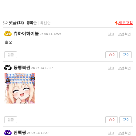
댓글
(12)
등록순
|
최신순
새로고침
츄하이하이볼
26-06-14 12:26
신고
|
공감 확인
호오
답글
0
0
동행복권
26-06-14 12:27
신고
|
공감 확인
답글
0
0
탄핵핑
26-06-14 12:27
신고
|
공감 확인