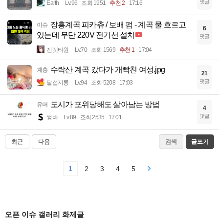
댓글
Earth
Lv.96
조회 1951
추천 2
17:16
장흥계곡 피카츄 / 보배 펌 - 계곡 물 흐르고
이슈
6
있는데 무단 220V 전기선 설치
댓글
진겟타원
Lv.70
조회 1569
추천 1
17:04
수락산 계곡 갔다가 개빡친 여성.jpg
계층
21
댓글
달섭지롱
Lv.94
조회 5208
17:03
도시가 포위당해도 살아남는 방법
유머
4
댓글
썽바
Lv.89
조회 2535
17:01
최근
다음
검색
글쓰기
1
2
3
4
5
오픈 이슈 갤러리 화제글