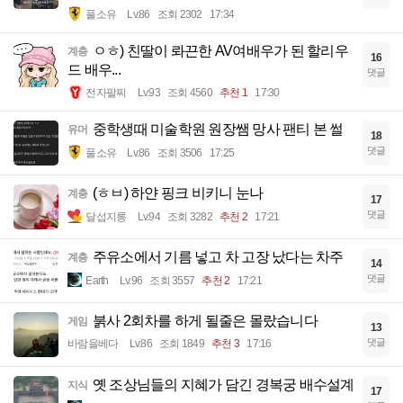
풀소유
Lv.86
조회 2302
17:34
ㅇㅎ) 친딸이 롸끈한 AV여배우가 된 할리우
계층
16
드 배우...
댓글
전자팔찌
Lv.93
조회 4560
추천 1
17:30
중학생때 미술학원 원장쌤 망사 팬티 본 썰
유머
18
댓글
풀소유
Lv.86
조회 3506
17:25
(ㅎㅂ) 하얀 핑크 비키니 눈나
계층
17
댓글
달섭지롱
Lv.94
조회 3282
추천 2
17:21
주유소에서 기름 넣고 차 고장 났다는 차주
계층
14
댓글
Earth
Lv.96
조회 3557
추천 2
17:21
붉사 2회차를 하게 될줄은 몰랐습니다
게임
13
댓글
바람을베다
Lv.86
조회 1849
추천 3
17:16
옛 조상님들의 지혜가 담긴 경복궁 배수설계
지식
17