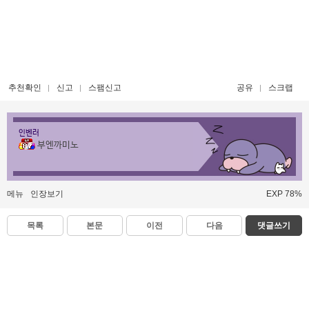
추천확인
신고
스팸신고
공유
스크랩
인벤러
부엔까미노
메뉴
인장보기
EXP 78%
목록
본문
이전
다음
댓글쓰기