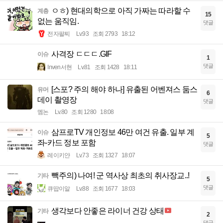
ㅇㅎ) 현대의학으로 아직 가짜는 따라할 수
계층
15
없는 움직임.
댓글
전자팔찌
Lv.93
조회 2793
18:12
사격장 ㄷㄷㄷ.GIF
이슈
1
댓글
Inven서현
Lv.81
조회 1428
18:11
[스포? 주의 해야 하나] 유출된 어벤져스 둠스
유머
6
데이 촬영장
댓글
멤논
Lv.80
조회 1280
18:08
삼프로TV 개인정보 46만 여건 유출. 일부 계
이슈
5
좌-카드 정보 포함
댓글
레이키얀
Lv.73
조회 1327
18:07
빽주의) 나여! 군 역사상 최초의 취사장교..!
기타
5
댓글
큐땁이알
Lv.88
조회 1677
18:03
생각보다 안좋은 라이너 건강 상태
기타
2
댓글