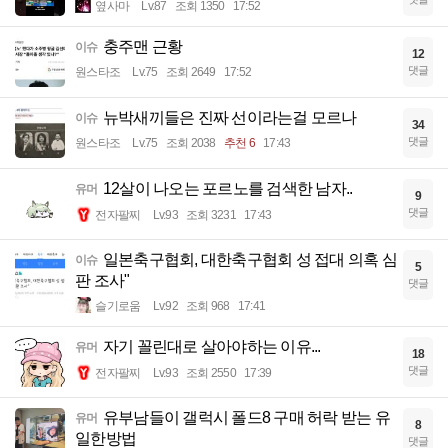
옆사마
Lv.87
조회 1350
17:52
충주맨 근황
이슈
12
댓글
원스타조
Lv.75
조회 2649
17:52
뉴박새끼들은 진짜 선이라는걸 모르나
이슈
34
댓글
원스타조
Lv.75
조회 2038
추천 6
17:43
12살이 나오는 포르노를 검색한 남자..
유머
9
댓글
전자팔찌
Lv.93
조회 3231
17:43
일본축구협회, 대한축구협회 성 접대 의혹 심
이슈
5
판 조사"
댓글
슬기로움
Lv.92
조회 968
17:41
자기 꼴린대로 살아야하는 이유...
유머
18
댓글
전자팔찌
Lv.93
조회 2550
17:39
유부남들이 갤럭시 폴드8 구매 허락 받는 유
유머
8
일한방법
댓글