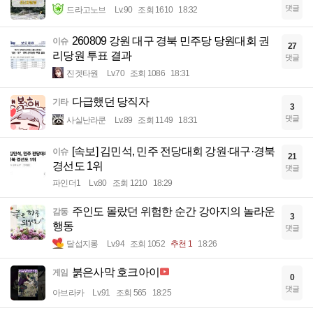
댓글
드라고노브
Lv.90
조회 1610
18:32
260809 강원 대구 경북 민주당 당원대회 권
이슈
27
리당원 투표 결과
댓글
진겟타원
Lv.70
조회 1086
18:31
다급했던 당직자
기타
3
댓글
사실난라쿤
Lv.89
조회 1149
18:31
[속보] 김민석, 민주 전당대회 강원·대구·경북
이슈
21
경선도 1위
댓글
파인더1
Lv.80
조회 1210
18:29
주인도 몰랐던 위험한 순간 강아지의 놀라운
감동
3
행동
댓글
달섭지롱
Lv.94
조회 1052
추천 1
18:26
붉은사막 호크아이
게임
0
댓글
아브라카
Lv.91
조회 565
18:25