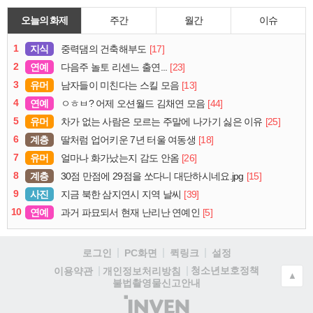
오늘의 화제
주간
월간
이슈
1
지식
[17]
중력댐의 건축해부도
2
연예
[23]
다음주 놀토 리센느 출연...
3
유머
[13]
남자들이 미친다는 스킬 모음
4
연예
[44]
ㅇㅎㅂ? 어제 오션월드 김채연 모음
5
유머
[25]
차가 없는 사람은 모르는 주말에 나가기 싫은 이유
6
계층
[18]
딸처럼 업어키운 7년 터울 여동생
7
유머
[26]
얼마나 화가났는지 감도 안옴
8
계층
[15]
30점 만점에 29점을 쏘다니 대단하시네요.jpg
9
사진
[39]
지금 북한 삼지연시 지역 날씨
10
연예
[5]
과거 파묘되서 현재 난리난 연예인
로그인
PC화면
퀵링크
설정
청소년보호정책
이용약관
개인정보처리방침
▲
불법촬영물신고안내
(주)