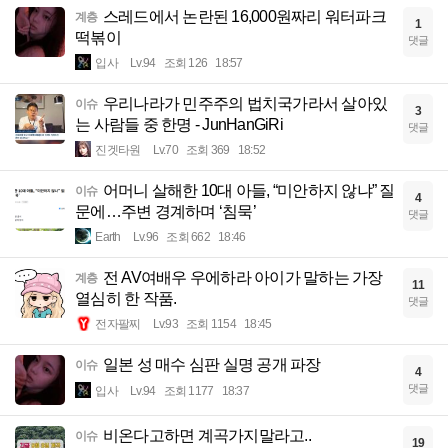
스레드에서 논란된 16,000원짜리 워터파크
계층
1
떡볶이
댓글
입사
Lv.94
조회 126
18:57
우리나라가 민주주의 법치국가라서 살아있
이슈
3
는 사람들 중 한명 - JunHanGiRi
댓글
진겟타원
Lv.70
조회 369
18:52
어머니 살해한 10대 아들, “미안하지 않냐” 질
이슈
4
문에…주변 경계하며 ‘침묵’
댓글
Earth
Lv.96
조회 662
18:46
전 AV여배우 우에하라 아이가 말하는 가장
계층
11
열심히 한 작품.
댓글
전자팔찌
Lv.93
조회 1154
18:45
일본 성 매수 심판 실명 공개 파장
이슈
4
댓글
입사
Lv.94
조회 1177
18:37
비온다고하면 계곡가지말라고..
이슈
19