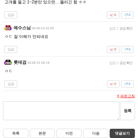
고개를 들고 1~2분만 있으면....뚫리긴 함 ㅎㅎ
답글
0
0
예수스님
26-06-15 02:00
신고
|
공감 확인
ㅇㄷ 잘 이해가 안되네요
답글
0
0
롯데검
26-06-15 06:19
신고
|
공감 확인
ㅇㄷ
답글
0
0
새로고침
등록
목록
본문
이전
다음
댓글보기