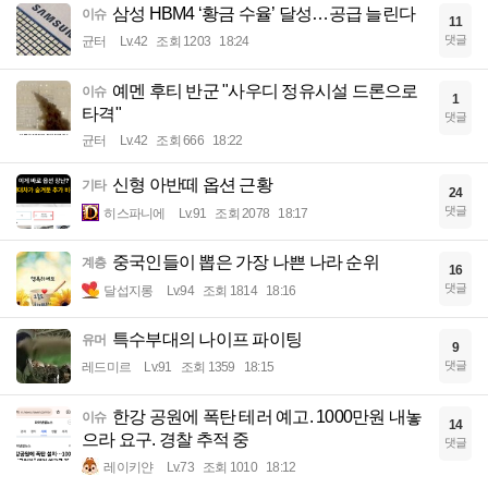
삼성 HBM4 ‘황금 수율’ 달성…공급 늘린다
이슈
11
댓글
균터
Lv.42
조회 1203
18:24
예멘 후티 반군 "사우디 정유시설 드론으로
이슈
1
타격"
댓글
균터
Lv.42
조회 666
18:22
신형 아반떼 옵션 근황
기타
24
댓글
히스파니에
Lv.91
조회 2078
18:17
중국인들이 뽑은 가장 나쁜 나라 순위
계층
16
댓글
달섭지롱
Lv.94
조회 1814
18:16
특수부대의 나이프 파이팅
유머
9
댓글
레드미르
Lv.91
조회 1359
18:15
한강 공원에 폭탄 테러 예고. 1000만원 내놓
이슈
14
으라 요구. 경찰 추적 중
댓글
레이키얀
Lv.73
조회 1010
18:12