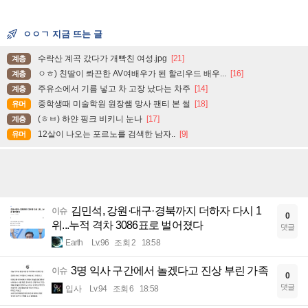
ㅇㅇㄱ 지금 뜨는 글
수락산 계곡 갔다가 개빡친 여성.jpg
[21]
계층
ㅇㅎ) 친딸이 롸끈한 AV여배우가 된 할리우드 배우...
[16]
계층
주유소에서 기름 넣고 차 고장 났다는 차주
[14]
계층
중학생때 미술학원 원장쌤 망사 팬티 본 썰
[18]
유머
(ㅎㅂ) 하얀 핑크 비키니 눈나
[17]
계층
12살이 나오는 포르노를 검색한 남자..
[9]
유머
김민석, 강원·대구·경북까지 더하자 다시 1
이슈
0
위...누적 격차 3086표로 벌어졌다
댓글
Earth
Lv.96
조회 2
18:58
3명 익사 구간에서 놀겠다고 진상 부린 가족
이슈
0
댓글
입사
Lv.94
조회 6
18:58