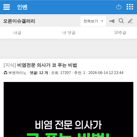
인벤
오픈이슈갤러리
전체보기
공
검
글
지
색
내글
내 댓글
10추글
on/off
쓰
기
[지식]
비염전문 의사가 코 푸는 비법
부엔까미노
댓글: 12 개
조회:
17207
추천:
1
2026-06-14 12:23:44