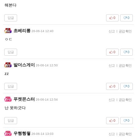
해본다
답글
0
0
초베리롱
26-06-14 12:40
신고
|
공감 확인
ㅇㄷ
답글
0
0
발더스게이
26-06-14 12:50
신고
|
공감 확인
zz
답글
0
0
푸켓몬스터
26-06-14 12:54
신고
|
공감 확인
난 못하긋다
답글
0
0
우헹헹웧
26-06-14 13:03
신고
|
공감 확인