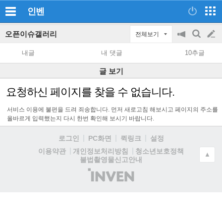
인벤
오픈이슈갤러리
전체보기
공
검
글
지
색
내글
내 댓글
10추글
on/off
쓰
글 보기
기
요청하신 페이지를 찾을 수 없습니다.
서비스 이용에 불편을 드려 죄송합니다. 먼저 새로고침 해보시고 페이지의 주소를
올바르게 입력했는지 다시 한번 확인해 보시기 바랍니다.
로그인
PC화면
퀵링크
설정
청소년보호정책
이용약관
개인정보처리방침
▲
불법촬영물신고안내
(주)
인
벤