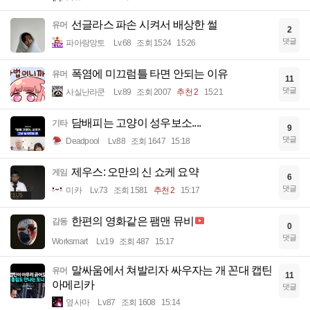
선글라스 파손 시켜서 배상한 썰
유머
2
댓글
파아랑망토
Lv.68
조회 1524
15:26
폭염에 미끄럼틀 타면 안되는 이유
유머
11
댓글
사실난라쿤
Lv.89
조회 2007
추천 2
15:21
담배피는 고양이 성우보소....
기타
9
댓글
Deadpool
Lv.88
조회 1647
15:18
제우스: 오만의 신 쇼케 요약
게임
6
댓글
미카
Lv.73
조회 1581
추천 2
15:17
한편의 영화같은 팸맨 뮤비
감동
0
댓글
Worksmart
Lv.19
조회 487
15:17
말싸움에서 쳐발리자 싸우자는 개 꼰대 캡틴
유머
11
아메리카
댓글
옆사마
Lv.87
조회 1608
15:14