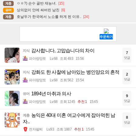
ㅇㅎ?) 순수 골반 재능녀.
[15]
계층
상의없이 안에 싸버린 남친
[6]
유머
호날두가 한국에서 노쇼를 하게 된 이유..
[24]
계층
감사합니다, 고맙습니다의 차이
지식
7
댓글
파아랑망토
Lv.68
조회 493
15:56
강화도 한 사찰에 남아있는 병인양요의 흔적
지식
2
댓글
파아랑망토
Lv.68
조회 562
15:54
1894년 마취과 의사
유머
9
댓글
파아랑망토
Lv.68
조회 1245
추천 1
15:45
농익은 40대 미혼 여교수에게 잡아먹힌 남
계층
8
자..
댓글
전자팔찌
Lv.93
조회 1887
추천 1
15:45