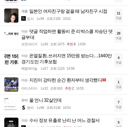
일본인 여자친구랑 걸을 때 남자친구 시점
계층
11
댓글
입사
Lv.94
조회 2100
15:02
댓글 작업하면 활동비 준 리박스쿨 자승단 댓
이슈
29
글부대
댓글
조졋네이거
Lv.36
조회 1475
추천 8
14:59
온열질환, 쓰러지면 15만원 받는다…1440만
이슈
4
경기도민 기후보험
댓글
백합에이슬
Lv.57
조회 1129
14:59
지진이 강타한 순간 환자부터 생각했다
이슈
1
댓글
아이스티이
Lv.32
조회 810
추천 2
14:55
울 언니 32살인데
유머
7
댓글
썽바
Lv.89
조회 3136
14:54
수사 정보 유출로 난리 난 어느 경찰서
이슈
5
댓글