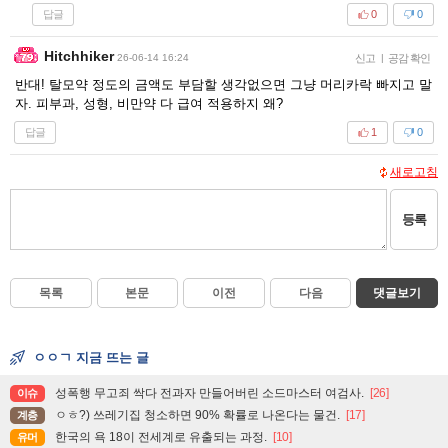
답글
0
0
Hitchhiker
26-06-14 16:24
신고
|
공감 확인
반대! 탈모약 정도의 금액도 부담할 생각없으면 그냥 머리카락 빠지고 말
자. 피부과, 성형, 비만약 다 급여 적용하지 왜?
답글
1
0
새로고침
등록
목록
본문
이전
다음
댓글보기
ㅇㅇㄱ 지금 뜨는 글
성폭행 무고죄 싹다 전과자 만들어버린 소드마스터 여검사.
[26]
이슈
ㅇㅎ?) 쓰레기집 청소하면 90% 확률로 나온다는 물건.
[17]
계층
한국의 욕 18이 전세계로 유출되는 과정.
[10]
유머