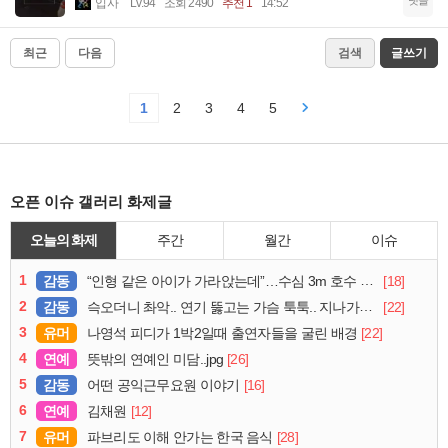
입사
Lv.94
조회 2490
추천 1
14:52
최근
다음
검색
글쓰기
1
2
3
4
5
오픈 이슈 갤러리 화제글
오늘의 화제
주간
월간
이슈
1
감동
[18]
“인형 같은 아이가 가라앉는데”…수심 3m 호수 뛰어든 60대 의인
2
감동
[22]
슥오더니 촤악.. 연기 뚫고는 가슴 툭툭.. 지나가던 아재의 정체
3
유머
[22]
나영석 피디가 1박2일때 출연자들을 굴린 배경
4
연예
[26]
뜻밖의 연예인 미담..jpg
5
감동
[16]
어떤 공익근무요원 이야기
6
연예
[12]
김채원
7
유머
[28]
파브리도 이해 안가는 한국 음식