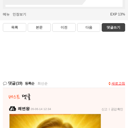
메뉴
인장보기
EXP 13%
목록
본문
이전
다음
댓글쓰기
댓글
(19)
등록순
|
최신순
새로고침
쾌변왕
26-06-14 12:34
신고
|
공감 확인