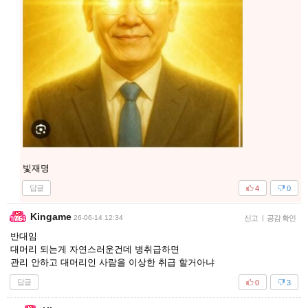
빛재명
답글
4
0
Kingame
26-06-14 12:34
신고
|
공감 확인
반대임
대머리 되는게 자연스러운건데 병취급하면
관리 안하고 대머리인 사람을 이상한 취급 할거아냐
답글
0
3