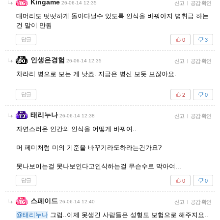
Kingame
26-06-14 12:35
신고
|
공감 확인
대머리도 떳떳하게 돌아다닐수 있도록 인식을 바꿔야지 병취급 하는
건 말이 안됨
답글
0
3
인생은경험
26-06-14 12:35
신고
|
공감 확인
차라리 병으로 보는 게 낫죠. 지금은 병신 보듯 보잖아요.
답글
2
0
태리누나
26-06-14 12:38
신고
|
공감 확인
자연스러운 인간의 인식을 어떻게 바꿔여..
머 페미처럼 미의 기준을 바꾸기라도하라는건가요?
못나보이는걸 못나보인다고인식하는걸 무슨수로 막아여...
답글
0
0
스폐이드
26-06-14 12:40
신고
|
공감 확인
@태리누나
그럼..이제 못생긴 사람들은 성형도 보험으로 해주지요..