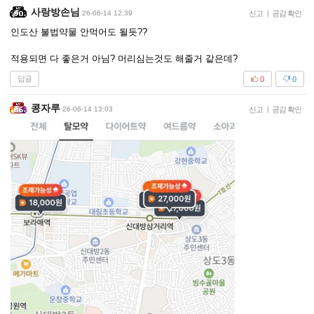
사랑방손님
26-06-14 12:39
신고
|
공감 확인
인도산 불법약물 안먹어도 될듯??
적용되면 다 좋은거 아님? 머리심는것도 해줄거 같은데?
답글
0
0
콩자루
26-06-14 13:03
신고
|
공감 확인