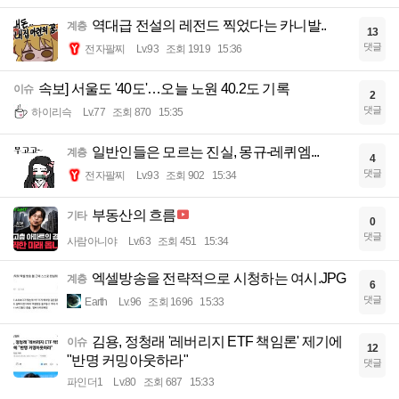
역대급 전설의 레전드 찍었다는 카니발..
계층
13
댓글
전자팔찌
Lv.93
조회 1919
15:36
속보] 서울도 '40도'…오늘 노원 40.2도 기록
이슈
2
댓글
하이리슥
Lv.77
조회 870
15:35
일반인들은 모르는 진실, 몽규-레퀴엠...
계층
4
댓글
전자팔찌
Lv.93
조회 902
15:34
부동산의 흐름
기타
0
댓글
사람아니야
Lv.63
조회 451
15:34
엑셀방송을 전략적으로 시청하는 여시.JPG
계층
6
댓글
Earth
Lv.96
조회 1696
15:33
김용, 정청래 '레버리지 ETF 책임론' 제기에
이슈
12
"반명 커밍아웃하라"
댓글
파인더1
Lv.80
조회 687
15:33