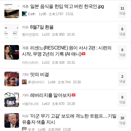
일본 음식을 한입 먹고 버린 한국인.jpg
계층
11
댓글
Earth
Lv.96
조회 1787
15:31
8월7일 환율
이슈
6
댓글
찢어진정의
Lv.20
조회 850
15:31
리센느(RESCENE) 원이 서사 2편 : 시련의
계층
0
시작, 무명 2년의 기록 (AI 애니)
댓글
아이스티이
Lv.32
조회 428
15:31
맛의 비결
기타
2
댓글
휴면아이디
Lv.84
조회 744
15:30
레버리지를 알아보자
기타
0
댓글
사람아니야
Lv.63
조회 670
15:28
'미군 무기 고갈' 보도에 격노한 트럼프…기밀
이슈
10
유출자 색출 지시
댓글
읏큐
Lv.86
조회 994
15:26