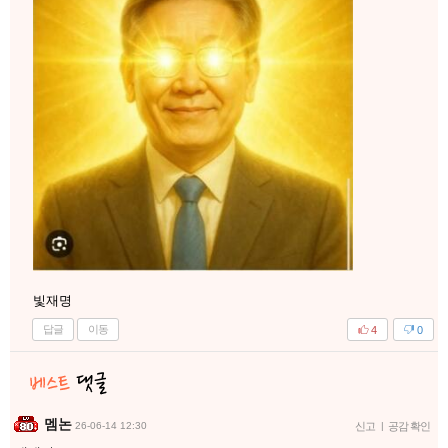
빛재명
답글
이동
4
0
멤논
26-06-14 12:30
신고
|
공감 확인