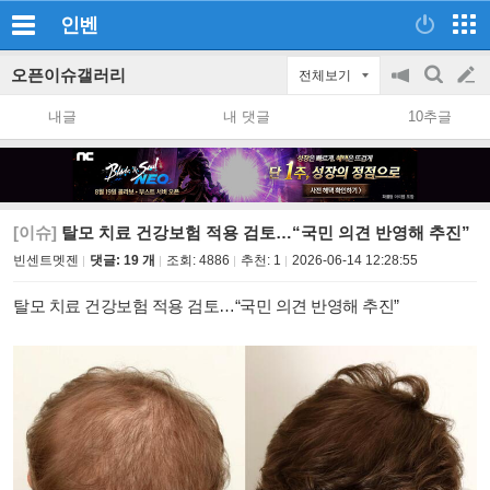
인벤
오픈이슈갤러리
전체보기
공
검
글
지
색
내글
내 댓글
10추글
on/off
쓰
기
[이슈]
탈모 치료 건강보험 적용 검토…“국민 의견 반영해 추진”
빈센트멧젠
댓글: 19 개
조회:
4886
추천:
1
2026-06-14 12:28:55
탈모 치료 건강보험 적용 검토…“국민 의견 반영해 추진”