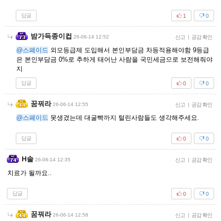
답글
1
0
밤가득종이컵
26-06-14 12:52
신고
|
공감 확인
@스폐이드
외모등급제 도입해서 본인부담금 차등적용해야함 9등급
은 본인부담금 0%로 추하게 태어난 사람을 국민세금으로 보전해줘야
지
답글
0
0
꿈꿔라
26-06-14 12:55
신고
|
공감 확인
@스폐이드
못생겼는데 대굴빡까지 털린사람들도 생각해주세요.
답글
0
0
H솔
26-06-14 12:35
신고
|
공감 확인
치료가 될까요..
답글
0
0
꿈꿔라
26-06-14 12:58
신고
|
공감 확인