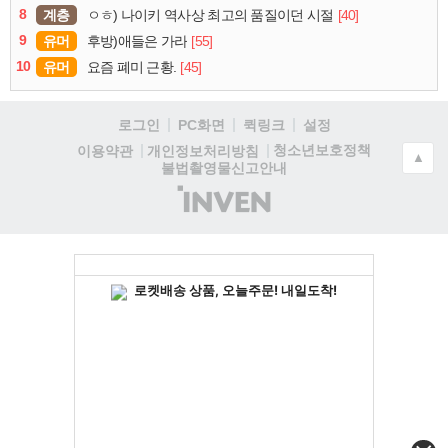
8
계층
[40]
ㅇㅎ) 나이키 역사상 최고의 품질이던 시절
9
유머
[55]
후방)애들은 가라
10
유머
[45]
요즘 폐미 근황.
로그인
PC화면
퀵링크
설정
청소년보호정책
이용약관
개인정보처리방침
▲
불법촬영물신고안내
(주)
인
벤