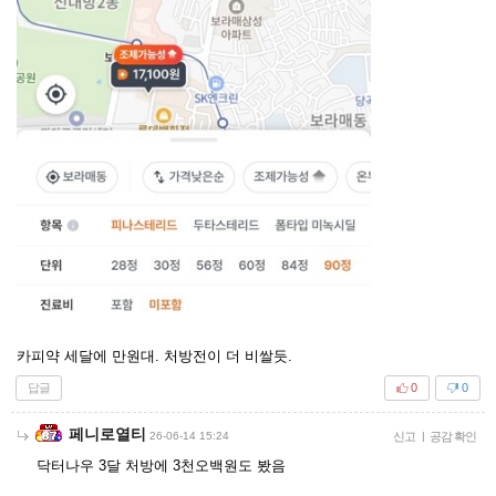
카피약 세달에 만원대. 처방전이 더 비쌀듯.
답글
0
0
페니로열티
26-06-14 15:24
신고
|
공감 확인
닥터나우 3달 처방에 3천오백원도 봤음