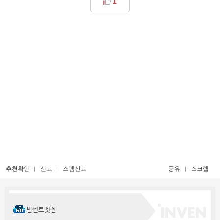
1
추천확인
신고
스팸신고
공유
스크랩
빈센트멧젠