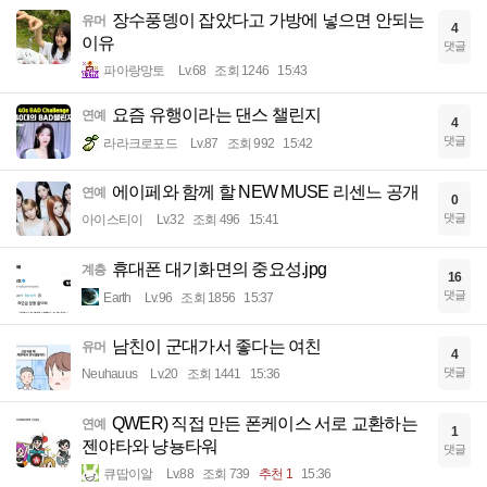
장수풍뎅이 잡았다고 가방에 넣으면 안되는
유머
4
이유
댓글
파아랑망토
Lv.68
조회 1246
15:43
요즘 유행이라는 댄스 챌린지
연예
4
댓글
라라크로포드
Lv.87
조회 992
15:42
에이페와 함께 할 NEW MUSE 리센느 공개
연예
0
댓글
아이스티이
Lv.32
조회 496
15:41
휴대폰 대기화면의 중요성.jpg
계층
16
댓글
Earth
Lv.96
조회 1856
15:37
남친이 군대가서 좋다는 여친
유머
4
댓글
Neuhauus
Lv.20
조회 1441
15:36
QWER) 직접 만든 폰케이스 서로 교환하는
연예
1
젠야타와 냥뇽타워
댓글
큐땁이알
Lv.88
조회 739
추천 1
15:36