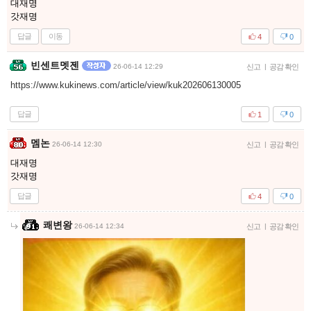
대재명
갓재명
답글
이동
4
0
빈센트멧젠
26-06-14 12:29
신고
|
공감 확인
https://www.kukinews.com/article/view/kuk202606130005
답글
1
0
멤논
26-06-14 12:30
신고
|
공감 확인
대재명
갓재명
답글
4
0
쾌변왕
26-06-14 12:34
신고
|
공감 확인