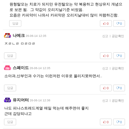
원형탈모는 치료가 되지만 유전탈모는 약 복용하고 현상유지 개념으
로 보믄 됨. 그 약값이 오리지날기준 비쌌음.
요즘은 카피약이 나와서 카피약은 오리지날대비 많이 저렴하긴함.
답글
0
0
나메크
26-06-14 12:35
신고
|
공감 확인
ㅈㄹㄴㄹ ㅁㄹㅁㄹ
답글
0
0
스폐이드
26-06-14 12:35
신고
|
공감 확인
소아과,산부인과 수가는 이런저런 이유로 올리지못하면서..
답글
0
0
유지어터
26-06-14 12:36
신고
|
공감 확인
나도 피나스트레드계열 매일 먹는데 해주면야 좋지
근데 감당되냐고
답글
0
0