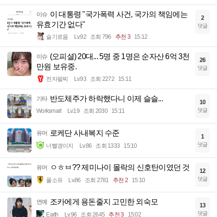
이 대통령 "국가폭력 사건, 국가의 책임에는
이슈
2
유효기간 없다"
댓글
슬기로움
Lv.92
조회 796
추천 3
15:12
(오피셜) 20대... 5명 중 1명은 순자산 6억 3천
이슈
26
만원 보유중.
댓글
전자팔찌
Lv.93
조회 2272
15:11
반도체주가 하락했다니 이제 슬슬...
기타
10
댓글
Worksmart
Lv.19
조회 2030
15:11
로케단 사내복지 수준
유머
1
댓글
너빨갱이지
Lv.86
조회 1333
15:10
ㅇㅎㅂ?? 제미나이 몰락의 신호탄이였던 것
유머
12
댓글
풀소유
Lv.86
조회 2781
추천 2
15:10
조카에게 용돈줄지 고민한 외숙모
연예
13
댓글
Earth
Lv.96
조회 2645
추천 3
15:02