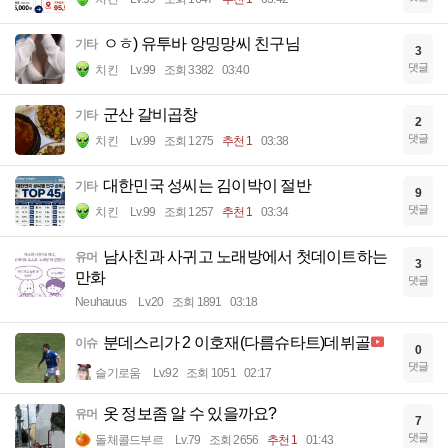
ㅇㅎ) 유투바 앙밍망씨 친구님
기타
3
댓글
치킨
Lv.99
조회 3382
03:40
군산 갈비곱창
기타
2
댓글
치킨
Lv.99
조회 1275
추천 1
03:38
대한민국 성씨는 김이박이 절반
기타
9
댓글
치킨
Lv.99
조회 1257
추천 1
03:34
남사친과 사귀고 노래방에서 첫데이트하는
유머
3
만화
댓글
Neuhauus
Lv.20
조회 1891
03:18
분데스리가 2 이호재(다름슈타트)데뷔골
이슈
0
댓글
슬기로움
Lv.92
조회 1051
02:17
옷 정보좀 알 수 있을까요?
유머
7
댓글
돌체콜드부르
Lv.79
조회 2656
추천 1
01:43