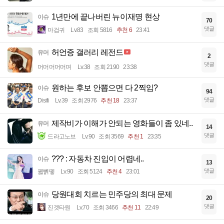
1년만에 끝나버린 뉴이재명 현상
이슈
70
댓글
마검귀
Lv.83
조회 5816
추천 6
23:41
허언증 갤러리 레전드
유머
2
댓글
머머머머머며
Lv.38
조회 2190
23:38
원하는 후보 안뽑으면 다 2찍임?
이슈
94
댓글
Disifi
Lv.39
조회 2976
추천 18
23:37
제작비가 이해가 안되는 영화들이 좀 있네..
유머
14
댓글
드라고노브
Lv.90
조회 3569
추천 1
23:35
??? : 자동차 진입이 어렵네..
이슈
13
댓글
꿻뻵뗗
Lv.90
조회 5124
추천 4
23:01
당원대회 치르는 민주당의 최대 문제
이슈
20
댓글
진겟타원
Lv.70
조회 3466
추천 11
22:49