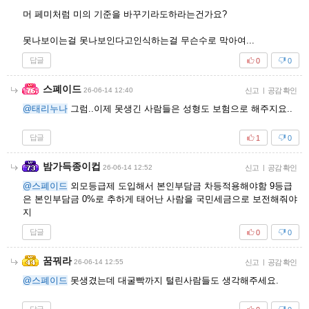
머 페미처럼 미의 기준을 바꾸기라도하라는건가요?
못나보이는걸 못나보인다고인식하는걸 무슨수로 막아여...
답글
0
0
스폐이드
26-06-14 12:40
신고
|
공감 확인
@태리누나
그럼..이제 못생긴 사람들은 성형도 보험으로 해주지요..
답글
1
0
밤가득종이컵
26-06-14 12:52
신고
|
공감 확인
@스폐이드
외모등급제 도입해서 본인부담금 차등적용해야함 9등급
은 본인부담금 0%로 추하게 태어난 사람을 국민세금으로 보전해줘야
지
답글
0
0
꿈꿔라
26-06-14 12:55
신고
|
공감 확인
@스폐이드
못생겼는데 대굴빡까지 털린사람들도 생각해주세요.