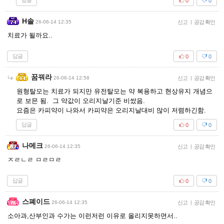
답글
0
0
H솔
26-06-14 12:35
신고
|
공감 확인
치료가 될까요..
답글
0
0
꿈꿔라
26-06-14 12:58
신고
|
공감 확인
원형탈모는 치료가 되지만 유전탈모는 약 복용하고 현상유지 개념으
로 보믄 됨. 그 약값이 오리지날기준 비쌌음.
요즘은 카피약이 나와서 카피약은 오리지날대비 많이 저렴하긴함.
답글
0
0
나메크
26-06-14 12:35
신고
|
공감 확인
ㅈㄹㄴㄹ ㅁㄹㅁㄹ
답글
0
0
스폐이드
26-06-14 12:35
신고
|
공감 확인
소아과,산부인과 수가는 이런저런 이유로 올리지못하면서..