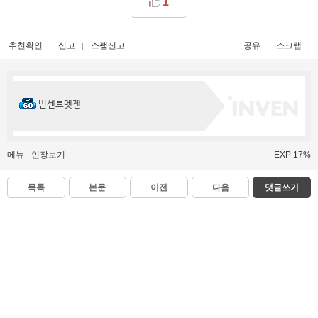
1
추천확인
신고
스팸신고
공유
스크랩
빈센트멧젠
메뉴
인장보기
EXP 17%
목록
본문
이전
다음
댓글쓰기