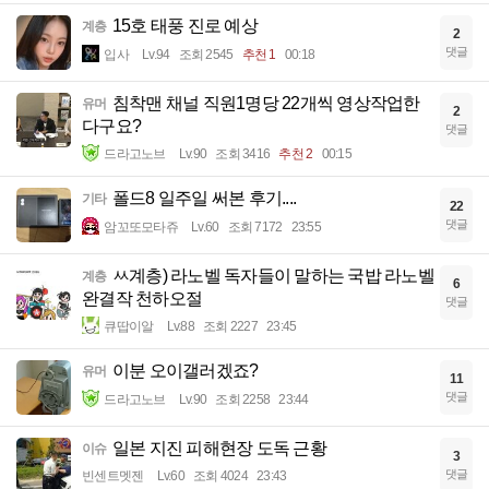
15호 태풍 진로 예상
계층
2
댓글
입사
Lv.94
조회 2545
추천 1
00:18
침착맨 채널 직원1명당 22개씩 영상작업한
유머
2
다구요?
댓글
드라고노브
Lv.90
조회 3416
추천 2
00:15
폴드8 일주일 써본 후기....
기타
22
댓글
암꼬또모타쥬
Lv.60
조회 7172
23:55
ㅆ계층) 라노벨 독자들이 말하는 국밥 라노벨
계층
6
완결작 천하오절
댓글
큐땁이알
Lv.88
조회 2227
23:45
이분 오이갤러겠죠?
유머
11
댓글
드라고노브
Lv.90
조회 2258
23:44
일본 지진 피해현장 도독 근황
이슈
3
댓글
빈센트멧젠
Lv.60
조회 4024
23:43