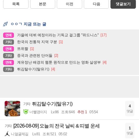
목록
본문
이전
다음
댓글보기
ㅇㅇㄱ 지금 뜨는 글
가을에 데뷔 예정이라는 기독교 걸그룹 "위드니스"
[17]
연예
한국의 전통적 지역 구분
[1]
기타
쯔위짤
[1]
연예
중국과 관련된 단어들
[2]
기타
계유정난 배경의 웹툰 원작으로 만드는 영화 살생부
[4]
연예
튀김탈수기(탈유기)
[4]
기타
튀김탈수기(탈유기)
기타
4
댓글
너빨갱이지
Lv.86
조회 646
추천 1
05:54
[2026-08-09] 오늘의 전국 날씨 & 띠별 운세
기타
1
댓글
니얼굴제길
Lv.81
조회 521
05:02