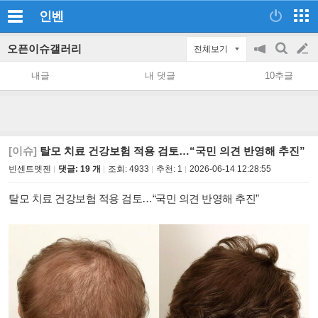
인벤
오픈이슈갤러리
전체보기
공
검
글
지
색
내글
내 댓글
10추글
on/off
쓰
기
[이슈]
탈모 치료 건강보험 적용 검토…“국민 의견 반영해 추진”
빈센트멧젠
댓글: 19 개
조회:
4933
추천:
1
2026-06-14 12:28:55
탈모 치료 건강보험 적용 검토…“국민 의견 반영해 추진”