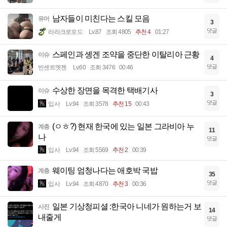
남자들이 미친다는 스킬 모음
유머
3
댓글
라라크로포드
Lv.87
조회 4805
추천 4
01:27
스페인과 솅겐 조약을 중단한 이탈리아 근황
이슈
4
댓글
빈센트멧젠
Lv.60
조회 3476
00:46
수상한 장면을 목격한 택배기사
이슈
3
댓글
입사
Lv.94
조회 3578
추천 15
00:43
(ㅇㅎ?) 현재 한국에 있는 일본 그라비아 누
계층
11
나
댓글
입사
Lv.94
조회 5569
추천 2
00:39
웨이팅 엄청나다는 애호박 국밥
계층
35
댓글
입사
Lv.94
조회 4870
추천 3
00:36
일본 기상청피셜 :한국아 니네가 원하는거 보
사진
14
내줄게
댓글