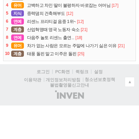
4
유머
[17]
고백하고 차인 딸이 불평하자 바로잡는 어머님
5
지식
[12]
중력댐의 건축해부도
6
연예
[12]
리센느 프리티걸 음중 1위~
7
계층
[21]
산업혁명때 영국 노동자 숙소
8
연예
[18]
다음주 놀토 리센느 출연...
9
유머
[21]
차가 없는 사람은 모르는 주말에 나가기 싫은 이유
10
계층
[25]
태풍 돌핀 말고 이주은 돌핀
로그인
PC화면
퀵링크
설정
청소년보호정책
이용약관
개인정보처리방침
▲
불법촬영물신고안내
(주)
인
벤