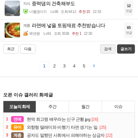
중력댐의 건축해부도
지식
12
댓글
너빨갱이지
Lv.86
조회 6412
추천 15
22:33
라면에 넣을 토핑재료 추천받습니다
계층
65
댓글
쾌변왕
Lv.91
조회 3538
추천 1
22:30
최근
다음
검색
글쓰기
1
2
3
4
5
오픈 이슈 갤러리 화제글
오늘의 화제
주간
월간
이슈
1
연예
[26]
현역 최고령 배우라는 신구 근황.jpg
2
유머
[25]
외향형 딸래미와 비행기 타면 생기는 일.
3
계층
[22]
공자도 말했던 사회에서 피해야하는 상급자