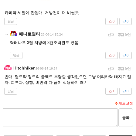
카피약 세달에 만원대. 처방전이 더 비쌀듯.
답글
0
0
페니로열티
26-06-14 15:24
신고
|
공감 확인
닥터나우 3달 처방에 3천오백원도 봤음
답글
0
0
Hitchhiker
26-06-14 16:24
신고
|
공감 확인
반대! 탈모약 정도의 금액도 부담할 생각없으면 그냥 머리카락 빠지고 말
자. 피부과, 성형, 비만약 다 급여 적용하지 왜?
답글
1
0
새로고침
등록