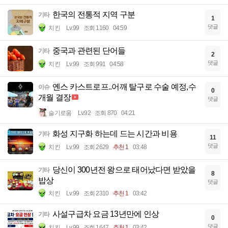
한국의 전통적 지역 구분
기타
1
댓글
치킨
Lv.99
조회 1160
04:59
중국과 관련된 단어들
기타
2
댓글
치킨
Lv.99
조회 991
04:58
옌스 카스트로프..어깨 탈구로 수술 예정,수
이슈
0
개월 결장
댓글
슬기로움
Lv.92
조회 870
04:21
화성 지구화 하는데 드는 시간과 비용
기타
11
댓글
치킨
Lv.99
조회 2629
추천 1
03:48
당신이 300년전 왕으로 태어났다면 받았을
기타
8
밥상
댓글
치킨
Lv.99
조회 2310
추천 1
03:42
사설구급차 요금 13년만에 인상
기타
0
댓글
치킨
Lv.99
조회 1647
추천 1
03:42