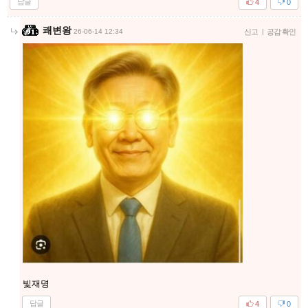
답글
4
0
쾌변왕
26-06-14 12:34
신고
|
공감 확인
빛재명
답글
4
0