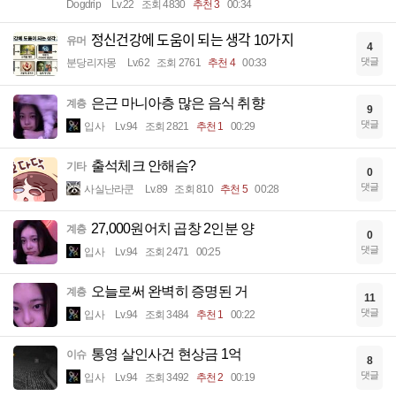
Dogdrip
Lv.22
조회 4830
추천 3
00:34
정신건강에 도움이 되는 생각 10가지
유머
4
댓글
분당리자몽
Lv.62
조회 2761
추천 4
00:33
은근 마니아층 많은 음식 취향
계층
9
댓글
입사
Lv.94
조회 2821
추천 1
00:29
출석체크 안해슴?
기타
0
댓글
사실난라쿤
Lv.89
조회 810
추천 5
00:28
27,000원어치 곱창 2인분 양
계층
0
댓글
입사
Lv.94
조회 2471
00:25
오늘로써 완벽히 증명된 거
계층
11
댓글
입사
Lv.94
조회 3484
추천 1
00:22
통영 살인사건 현상금 1억
이슈
8
댓글
입사
Lv.94
조회 3492
추천 2
00:19