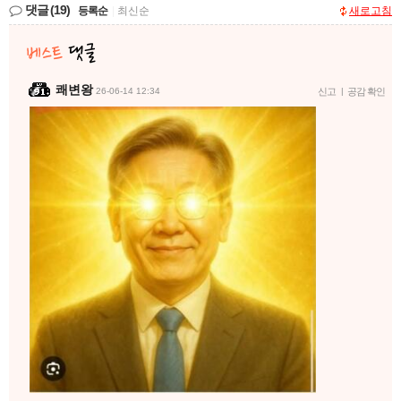
댓글
(19)
등록순
|
최신순
새로고침
쾌변왕
26-06-14 12:34
신고
|
공감 확인