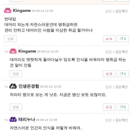
Kingame
26-06-14 12:34
신고
|
공감 확인
반대임
대머리 되는게 자연스러운건데 병취급하면
관리 안하고 대머리인 사람을 이상한 취급 할거아냐
답글
0
3
Kingame
26-06-14 12:35
신고
|
공감 확인
대머리도 떳떳하게 돌아다닐수 있도록 인식을 바꿔야지 병취급 하는
건 말이 안됨
답글
0
3
인생은경험
26-06-14 12:35
신고
|
공감 확인
차라리 병으로 보는 게 낫죠. 지금은 병신 보듯 보잖아요.
답글
2
0
태리누나
26-06-14 12:38
신고
|
공감 확인
자연스러운 인간의 인식을 어떻게 바꿔여..