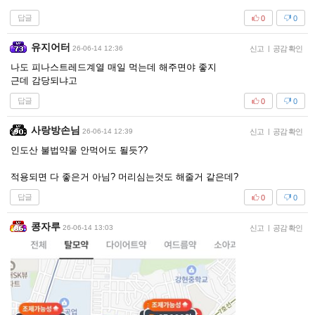
답글
0
0
유지어터
26-06-14 12:36
신고
|
공감 확인
나도 피나스트레드계열 매일 먹는데 해주면야 좋지
근데 감당되냐고
답글
0
0
사랑방손님
26-06-14 12:39
신고
|
공감 확인
인도산 불법약물 안먹어도 될듯??
적용되면 다 좋은거 아님? 머리심는것도 해줄거 같은데?
답글
0
0
콩자루
26-06-14 13:03
신고
|
공감 확인