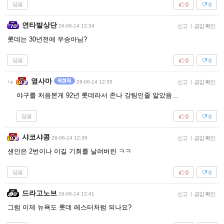
답글
0
0
연타발상단
26-06-14 12:34
신고
|
공감 확인
롯데는 30년전에 우승아님?
답글
0
0
옆사마
26-06-14 12:35
신고
|
공감 확인
야구를 처음본게 92년 롯데라서 존나 강팀인줄 알았음...
답글
0
0
샤코샤콩
26-06-14 12:36
신고
|
공감 확인
샌안은 2번이나 이길 기회를 날려버린 ㅋㅋ
답글
0
0
드라고노브
26-06-14 12:41
신고
|
공감 확인
그럼 이제 뉴욕도 롯데 레스터처럼 되나요?