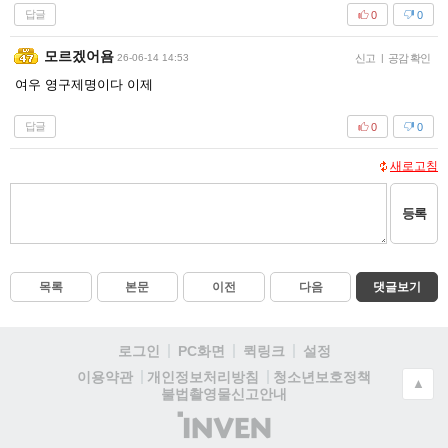
답글
0
0
모르겠어욤
26-06-14 14:53
신고
|
공감 확인
여우 영구제명이다 이제
답글
0
0
새로고침
등록
목록
본문
이전
다음
댓글보기
로그인
PC화면
퀵링크
설정
청소년보호정책
이용약관
개인정보처리방침
▲
불법촬영물신고안내
(주)
인