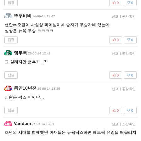
답글
0
0
뚜뚜비비
26-06-14 12:42
신고
|
공감 확인
샌안vs오클이 사실상 파이널이네 승자가 우승자네 했는데
실상은 뉴욕 우승 ㅋㅋㅋㅋ
답글
0
0
옝무룩
26-06-14 12:48
신고
|
공감 확인
그 실례지만 춘추가...?
답글
0
0
동안10년전
26-06-14 13:20
신고
|
공감 확인
산왕은 팍스 어쩌냐…
답글
0
0
Vandam
26-06-14 13:27
신고
|
공감 확인
조던의 시대를 함께했던 아재들은 뉴욕닉스하면 패트릭 유잉을 떠올리지