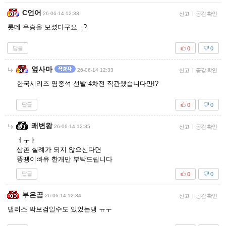
C언어
26-06-14 12:33
신고
|
공감 확인
롯데 우승을 보셨다구요...?
답글
0
0
옆사마
26-06-14 12:33
신고
|
공감 확인
한국시리즈 염종석 선발 4차전 직관했습니다만!?
답글
0
0
쾌변왕
26-06-14 12:35
신고
|
공감 확인
ㅓㅜㅑ
삼촌 실례가 되지 않으신다면
뚱땡이빠유 한개만 부탁드립니다
답글
0
0
부은곰
26-06-14 12:34
신고
|
공감 확인
댈러스 박보검일수도 있었는댕 ㅠㅜ