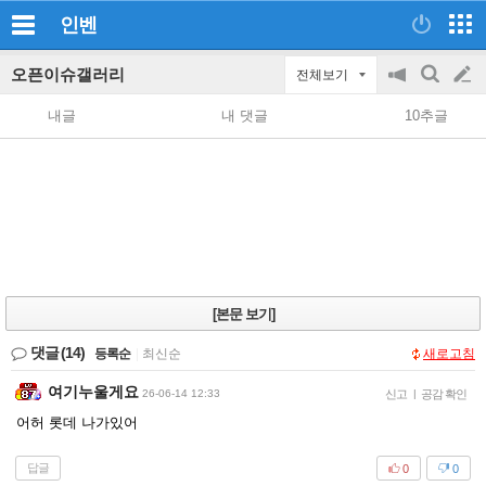
인벤
오픈이슈갤러리
전체보기
공
검
글
지
색
내글
내 댓글
10추글
on/off
쓰
기
[본문 보기]
댓글
(14)
등록순
|
최신순
새로고침
여기누울게요
26-06-14 12:33
신고
|
공감 확인
어허 롯데 나가있어
답글
0
0