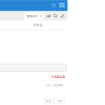
전체보기
공
검
글
지
색
10추글
on/off
쓰
기
새로고침
신고
|
공감 확인
0
0