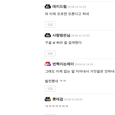
데이드림
26-06-14 12:35
와 이제 모르면 모른다고 하네
답글
사랑방손님
26-06-14 12:53
구글 ai 써라 잘 검색한다
답글
번쩍이는제이
26-06-14 14:16
그래도 이제 없는 말 지어내서 거짓말은 안하
발전했네 ㅋㅋ
답글
롯데검
26-06-15 06:20
ㅋㅋㅋㅋㅋㅋㅋ