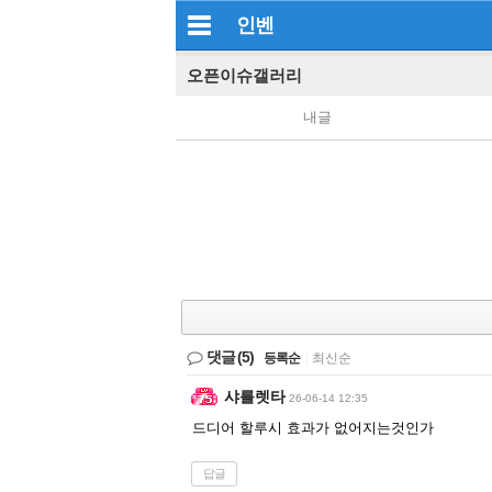
인벤
오픈이슈갤러리
내글
댓글
(5)
등록순
|
최신순
샤를렛타
26-06-14 12:35
드디어 할루시 효과가 없어지는것인가
답글