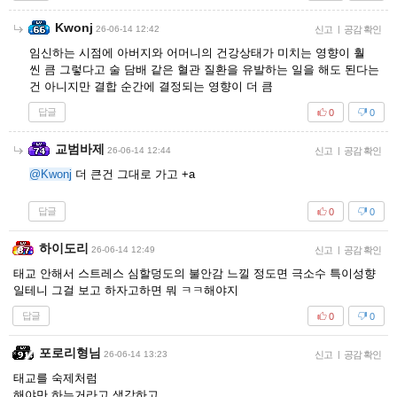
Kwonj
26-06-14 12:42
신고
|
공감 확인
임신하는 시점에 아버지와 어머니의 건강상태가 미치는 영향이 훨
씬 큼 그렇다고 술 담배 같은 혈관 질환을 유발하는 일을 해도 된다는
건 아니지만 결합 순간에 결정되는 영향이 더 큼
답글
0
0
교범바제
26-06-14 12:44
신고
|
공감 확인
@Kwonj
더 큰건 그대로 가고 +a
답글
0
0
하이도리
26-06-14 12:49
신고
|
공감 확인
태교 안해서 스트레스 심할덩도의 불안감 느낄 정도면 극소수 특이성향
일테니 그걸 보고 하자고하면 뭐 ㅋㅋ해야지
답글
0
0
포로리형님
26-06-14 13:23
신고
|
공감 확인
태교를 숙제처럼
해야만 하는거라고 생각하고