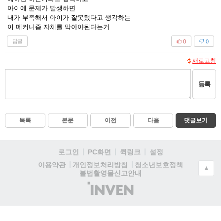
아이에 문제가 발생하면
내가 부족해서 아이가 잘못됐다고 생각하는
이 메커니즘 자체를 막아야된다는거
답글
0
0
새로고침
등록
목록
본문
이전
다음
댓글보기
로그인
PC화면
퀵링크
설정
청소년보호정책
이용약관
개인정보처리방침
▲
불법촬영물신고안내
(주)
인
벤