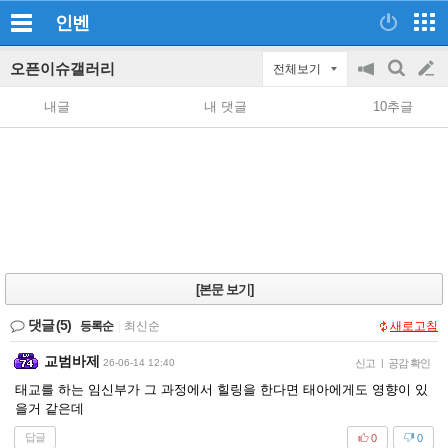
인벤
오픈이슈갤러리
전체보기
공
검
글
지
색
내글
내 댓글
10추글
on/off
쓰
기
[본문 보기]
댓글
(5)
등록순
|
최신순
새로고침
교범바제
26-06-14 12:40
신고
|
공감 확인
태교를 하는 임신부가 그 과정에서 힐링을 한다면 태아에게도 영향이 있
을거 같은데
답글
0
0