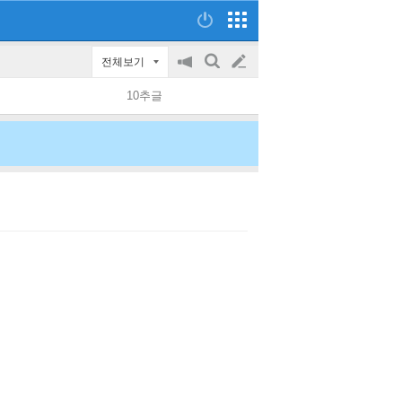
전체보기
공
검
글
지
색
10추글
on/off
쓰
기