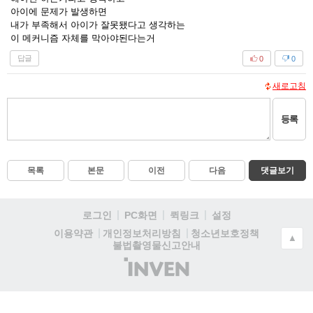
아이에 문제가 발생하면
내가 부족해서 아이가 잘못됐다고 생각하는
이 메커니즘 자체를 막아야된다는거
답글
0
0
새로고침
등록
목록
본문
이전
다음
댓글보기
로그인
PC화면
퀵링크
설정
청소년보호정책
이용약관
개인정보처리방침
▲
불법촬영물신고안내
(주)
인
벤