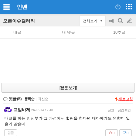
인벤
오픈이슈갤러리
전체보기
공
검
글
지
색
내글
내 댓글
10추글
on/off
쓰
기
[본문 보기]
댓글
(5)
등록순
|
최신순
새로고침
교범바제
26-06-14 12:40
신고
|
공감 확인
태교를 하는 임신부가 그 과정에서 힐링을 한다면 태아에게도 영향이 있
을거 같은데
답글
0
0