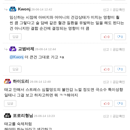
Kwonj
26-06-14 12:42
신고
|
공감 확인
임신하는 시점에 아버지와 어머니의 건강상태가 미치는 영향이 훨
씬 큼 그렇다고 술 담배 같은 혈관 질환을 유발하는 일을 해도 된다는
건 아니지만 결합 순간에 결정되는 영향이 더 큼
답글
0
0
교범바제
26-06-14 12:44
신고
|
공감 확인
@Kwonj
더 큰건 그대로 가고 +a
답글
0
0
하이도리
26-06-14 12:49
신고
|
공감 확인
태교 안해서 스트레스 심할덩도의 불안감 느낄 정도면 극소수 특이성향
일테니 그걸 보고 하자고하면 뭐 ㅋㅋ해야지
답글
0
0
포로리형님
26-06-14 13:23
신고
|
공감 확인
태교를 숙제처럼
해야만 하는거라고 생각하고