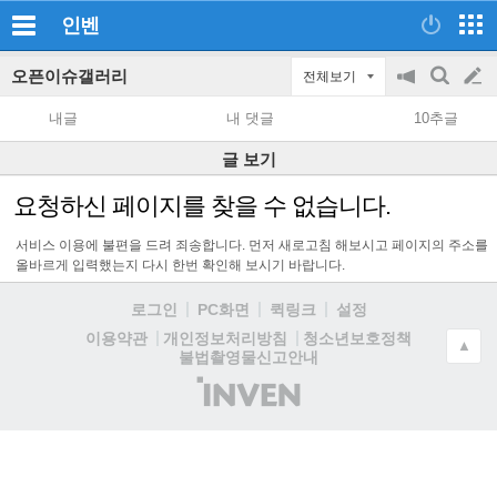
인벤
오픈이슈갤러리
전체보기
공
검
글
지
색
내글
내 댓글
10추글
on/off
쓰
글 보기
기
요청하신 페이지를 찾을 수 없습니다.
서비스 이용에 불편을 드려 죄송합니다. 먼저 새로고침 해보시고 페이지의 주소를
올바르게 입력했는지 다시 한번 확인해 보시기 바랍니다.
로그인
PC화면
퀵링크
설정
청소년보호정책
이용약관
개인정보처리방침
▲
불법촬영물신고안내
(주)
인
벤