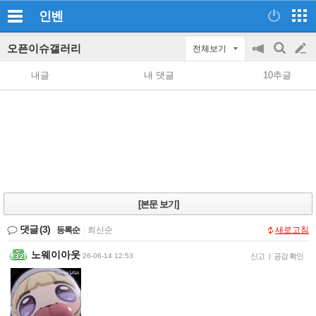
인벤
오픈이슈갤러리
전체보기
공
검
글
지
색
내글
내 댓글
10추글
on/off
쓰
기
[본문 보기]
댓글
(3)
등록순
|
최신순
새로고침
노웨이아웃
26-06-14 12:53
신고
|
공감 확인