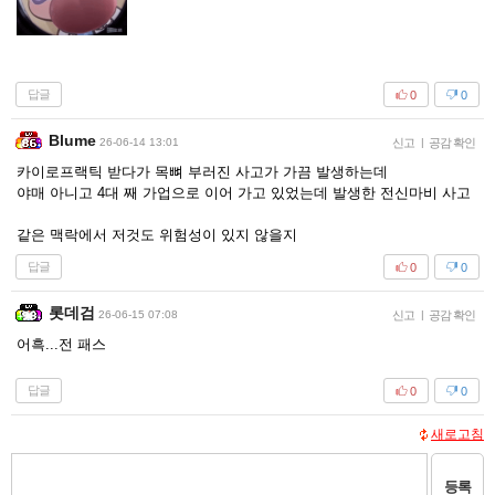
답글
0
0
Blume
26-06-14 13:01
신고
|
공감 확인
카이로프랙틱 받다가 목뼈 부러진 사고가 가끔 발생하는데
야매 아니고 4대 째 가업으로 이어 가고 있었는데 발생한 전신마비 사고
같은 맥락에서 저것도 위험성이 있지 않을지
답글
0
0
롯데검
26-06-15 07:08
신고
|
공감 확인
어흑...전 패스
답글
0
0
새로고침
등록