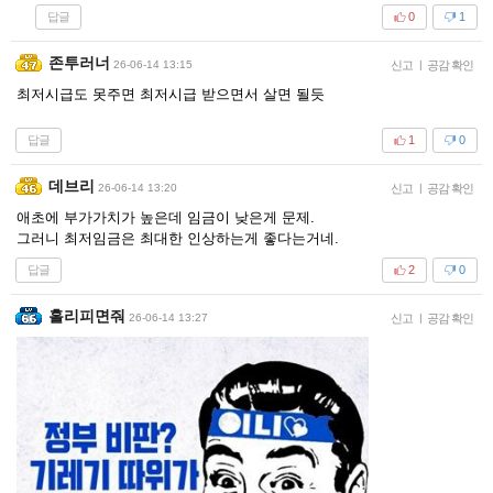
답글
0
1
존투러너
26-06-14 13:15
신고
|
공감 확인
최저시급도 못주면 최저시급 받으면서 살면 될듯
답글
1
0
데브리
26-06-14 13:20
신고
|
공감 확인
애초에 부가가치가 높은데 임금이 낮은게 문제.
그러니 최저임금은 최대한 인상하는게 좋다는거네.
답글
2
0
홀리피면줘
26-06-14 13:27
신고
|
공감 확인