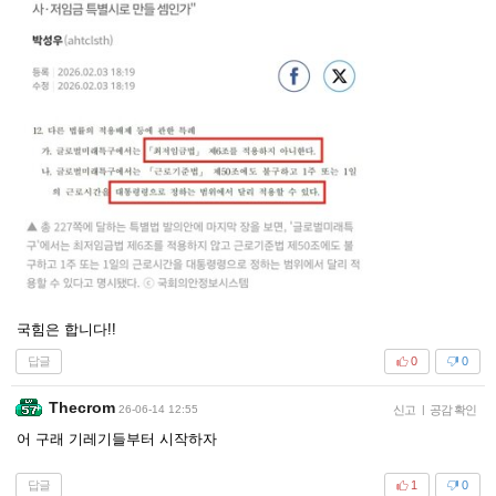
국힘은 합니다!!
답글
0
0
Thecrom
26-06-14 12:55
신고
|
공감 확인
어 구래 기레기들부터 시작하자
답글
1
0