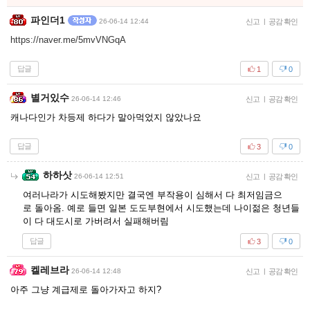
파인더1
26-06-14 12:44
신고
|
공감 확인
https://naver.me/5mvVNGqA
답글
1
0
별거있수
26-06-14 12:46
신고
|
공감 확인
캐나다인가 차등제 하다가 말아먹었지 않았나요
답글
3
0
하하삿
26-06-14 12:51
신고
|
공감 확인
여러나라가 시도해봤지만 결국엔 부작용이 심해서 다 최저임금으
로 돌아옴. 예로 들면 일본 도도부현에서 시도했는데 나이젊은 청년들
이 다 대도시로 가버려서 실패해버림
답글
3
0
켈레브라
26-06-14 12:48
신고
|
공감 확인
아주 그냥 계급제로 돌아가자고 하지?