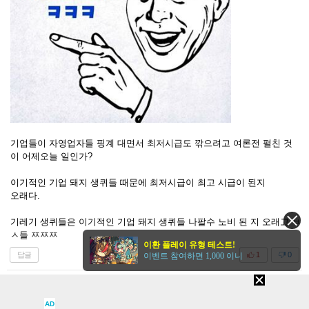
기업들이 자영업자들 핑계 대면서 최저시급도 깎으려고 여론전 펼친 것
이 어제오늘 일인가?
이기적인 기업 돼지 생퀴들 때문에 최저시급이 최고 시급이 된지
오래다.
기레기 생퀴들은 이기적인 기업 돼지 생퀴들 나팔수 노비 된 지 오래고 ㅂ
ㅅ들 ㅉㅉㅉ
이환 플레이 유형 테스트!
답글
1
0
이벤트 참여하면 1,000 이니
삐요히코
26-06-14 13:35
신고
|
공감 확인
최저 임금이 너무 뫂아서 사업을 못하겠으면
AD