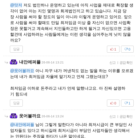
@맛저
저도 법인하나 운영하고 있는데 아직 사업을 제대로 확장할 생
각이 없어 아는 지인 몇명과 회계법인끼고 하고 있습니다. 지금 당
장 사람을 써야 할 정도의 일이 아니라 이렇게 운영하고 있어요. 앞으
로 사람을 써야 할때도 만일 최저임금 이상 줄 자신이 없으면 사업확
장은 못할거고 계속해서 지인들하고만 하게 될거고 자신있으면 고용
할건데 사업하려는 사람들에게는 이런 생각을 심어주는게 낫지 않을
까요?
답글
1
0
내안에퍼플
26-06-14 13:21
신고
|
공감 확인
@웃어볼까요
아니 자꾸 내가 꺼낸적도 없는 말을 하는 이유를 모르겠
는데 내가 최저임금 자율에 맡기자고 언제 그랬는대요?
최저임금 이하로 돈주라고 내가 언제 말했냐고요. 아 진짜 설명하
기 힘드네
답글
0
1
웃어볼까요
26-06-14 13:24
신고
|
공감 확인
@내안에퍼플
님이 그렇게 말한다가 아니라 최저시급이 큰 부담인 사
업자들도 있다고 하시길래 최저시급이 부담인 사업자들만 생각해서
는 안된다는 주장을 하다가 나온 말이네요.