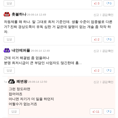
답글
3
0
촛불하나
26-06-14 12:49
신고
|
공감 확인
차등제를 왜 하나. 말 그대로 최저 기준인데. 생활 수준이 업종별로 다른
가? 진짜 경상도쪽이 유독 심한 거 같은데 얼탱이 없는 개솔 좀 작작 하
자.
답글
2
0
내안에퍼플
26-06-14 12:49
신고
|
공감 확인
근데 이거 해결법 좀 없을려나
분명 최저시급이 큰 부담인 사업자도 많긴한데 흠...
답글
2
2
쾌변왕
26-06-14 12:50
신고
|
공감 확인
그런 정도라면
접어야죠
아니면 자기가 더 일을 하던지
어쩔수가 없는거죠
답글
11
2