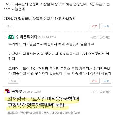
그리고 대부분의 업종이 사람을 대상으로 하는 업종인데 그건 무슨 기준
으로 나눌건데
대가리가 멍청하니 차등을 이야기 하고 자빠졌지
답글
2
0
수박은적이다
26-06-14 12:56
신고
|
공감 확인
누가봐도 최저임금보다 차등줘서 적게 주는곳에 일을가냐
나같아도 차등주는 지역 벗어나서 최저임금보다 많이 주는곳에서 일
하지
그러면 니들이 하는 편의점 음식점 주유소 등등 차등줘서 최저임금보
다 안준다고 하면 구직자가 없을텐데 니들 가족 불러서 장사나 하던가
답글
1
0
콩자루
26-06-14 12:54
신고
|
공감 확인