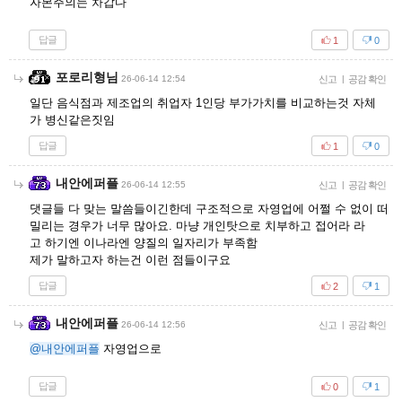
자본주의는 차갑다
답글
1
0
포로리형님
26-06-14 12:54
신고
|
공감 확인
일단 음식점과 제조업의 취업자 1인당 부가가치를 비교하는것 자체
가 병신같은짓임
답글
1
0
내안에퍼플
26-06-14 12:55
신고
|
공감 확인
댓글들 다 맞는 말씀들이긴한데 구조적으로 자영업에 어쩔 수 없이 떠
밀리는 경우가 너무 많아요. 마냥 개인탓으로 치부하고 접어라 라
고 하기엔 이나라엔 양질의 일자리가 부족함
제가 말하고자 하는건 이런 점들이구요
답글
2
1
내안에퍼플
26-06-14 12:56
신고
|
공감 확인
@내안에퍼플
자영업으로
답글
0
1