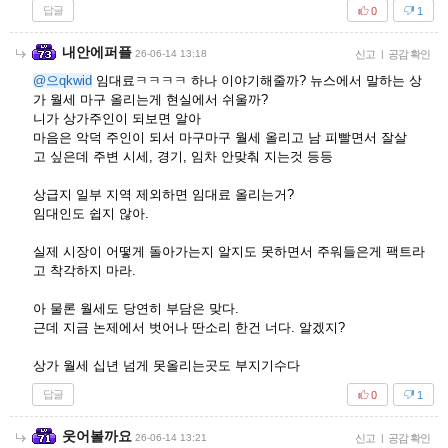
답글
0
1
내안에퍼플
26-06-14 13:18
신고
|
공감 확인
@으qkwid
임대료ㅋㅋㅋㅋ 하나 이야기해줄까? 뉴스에서 말하는 상
가 월세 마구 올리는게 현실에서 쉬울까?
니가 상가주인이 되보면 알아
마음은 악덕 주인이 되서 마구마구 월세 올리고 남 피빨면서 잘살
고 싶은데 주변 시세, 경기, 임차 안맞춰 지는것 등등
상급지 일부 지역 제외하면 임대료 올리는거?
임대인도 쉽지 않아.
실제 시장이 어떻게 돌아가는지 알지도 못하면서 주워들은게 팩트라
고 착각하지 마라.
아 물론 월세도 당연히 부담은 맞다.
근데 지금 논제에서 벗어나 딴소리 한건 너다. 알겠지?
상가 월세 십년 넘게 못올리는곳도 부지기수다
답글
0
1
웃어볼까요
26-06-14 13:21
신고
|
공감 확인