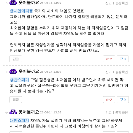
웃어볼까요
26-06-14 13:07
신고
|
공감 확인
@내안에퍼플
국가와 사회의 책임도 있겠죠.
그러니까 말하잖아요. 단호하게 나가지 않으면 해결되지 않는 문제라
고요.
최소한의 생활을 누리기 위해 제공해야 하는 게 최저임금인데 그 임금
을 주고 남을 쓸 자신이 없으면 자영업을 하지를 말아라
언제까지 힘든 자영업자을 생각해서 최저임금을 자율에 맡기고 최저
임금보다 못한 임금 받으며 사회를 곪게 만들건가요.
답글
2
0
웃어볼까요
26-06-14 13:08
신고
|
공감 확인
@찬스패기
그럼 젊은층은 최저임금 이하 받으면서 하루 세끼먼 막
고 살으라구요? 젊은층문화생활도 못하고 그냥 기계처럼 일만하다 허
송세월 다 보내라는 거임?
답글
2
0
웃어볼까요
26-06-14 13:09
신고
|
공감 확인
@찬스패기
자영업자들 살리기 위해 최저임금 낮추고 그냥 하루세
끼 사먹을만한 돈만줘가면서 다 그렇게 비참하게 살자는 거임?