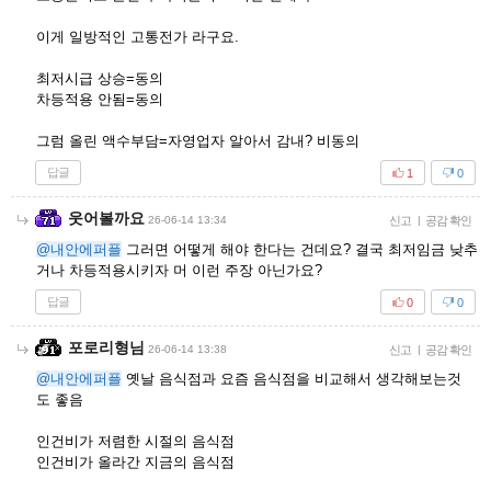
이게 일방적인 고통전가 라구요.
최저시급 상승=동의
차등적용 안됨=동의
그럼 올린 액수부담=자영업자 알아서 감내? 비동의
답글
1
0
웃어볼까요
26-06-14 13:34
신고
|
공감 확인
@내안에퍼플
그러면 어떻게 해야 한다는 건데요? 결국 최저임금 낮추
거나 차등적용시키자 머 이런 주장 아닌가요?
답글
0
0
포로리형님
26-06-14 13:38
신고
|
공감 확인
@내안에퍼플
옛날 음식점과 요즘 음식점을 비교해서 생각해보는것
도 좋음
인건비가 저렴한 시절의 음식점
인건비가 올라간 지금의 음식점