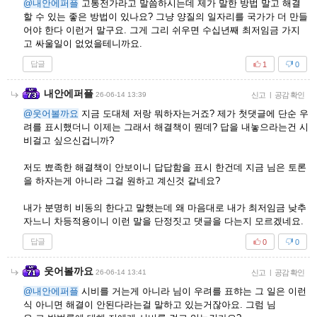
@내안에퍼플
고통전가라고 말씀하시는데 제가 말한 방법 말고 해결
할 수 있는 좋은 방법이 있나요? 그냥 양질의 일자리를 국가가 더 만들
어야 한다 이런거 말구요. 그게 그리 쉬우면 수십년째 최저임금 가지
고 싸울일이 없었을테니까요.
답글
1
0
내안에퍼플
26-06-14 13:39
신고
|
공감 확인
@웃어볼까요
지금 도대체 저랑 뭐하자는거죠? 제가 첫댓글에 단순 우
려를 표시했더니 이제는 그래서 해결책이 뭔데? 답을 내놓으라는건 시
비걸고 싶으신겁니까?
저도 뾰족한 해결책이 안보이니 답답함을 표시 한건데 지금 님은 토론
을 하자는게 아니라 그걸 원하고 계신것 같네요?
내가 분명히 비동의 한다고 말했는데 왜 마음대로 내가 최저임금 낮추
자느니 차등적용이니 이런 말을 단정짓고 댓글을 다는지 모르겠네요.
답글
0
0
웃어볼까요
26-06-14 13:41
신고
|
공감 확인
@내안에퍼플
시비를 거는게 아니라 님이 우려를 표햐는 그 일은 이런
식 아니면 해결이 안된다라는걸 말하고 있는거잖아요. 그럼 님