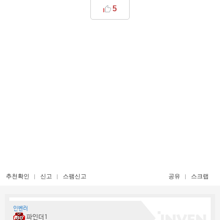
5
추천확인
신고
스팸신고
공유
스크랩
인벤러
파인더1