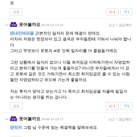
듯
답글
1
1
웃어볼까요
26-06-14 13:16
신고
|
공감 확인
@내안에퍼플
근본적인 일자리 문제 해결이 먼데요.
어차피 자원은 한정되어 있고 결국은 부자들한테 거둬서 나눠야 합니
다.
그리고 무엇보다 로봇과 ai로 인해 일자리를 더 줄얼들거에요.
그런 상황에서 일자리 없으니 다들 최저임금 이하줘가면서 자영업하
라고 분위기를 만들어 가는게 좋을까요? 아니면 부자들에게서 더 걷
고 로봇세 같은 것도 거둬가면서 최소한 최저임금은 줄 수 있는 사람
들만 자영업하라고 유도해 가는게 좋을까요.
저는 후자가 맞닥고 보는거고 다 죽자고 최저임금을 자율에 맡길거
는 아니라는 생각을 하는 겁니다.
답글
1
0
웃어볼까요
26-06-14 13:17
신고
|
공감 확인
@맛저
그럼 님 수준에 맞는 해결책을 말해보세요.