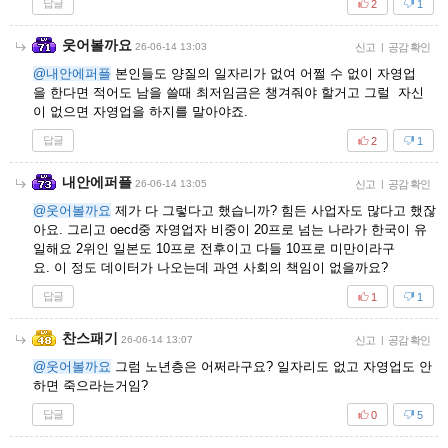
답글
2
1
웃어볼까요
26-06-14 13:03
신고
|
공감 확인
@내안에퍼플
본인들도 양질의 일자리가 없여 어쩔 수 없이 자영업
을 한다면 적어도 남을 쓸때 최저임금은 챙겨줘야 할거고 그럴 자신
이 없으면 자영업을 하지를 말아야죠.
답글
2
1
내안에퍼플
26-06-14 13:05
신고
|
공감 확인
@웃어볼까요
제가 다 그렇다고 했습니까? 힘든 사업자도 많다고 했잖
아요. 그리고 oecd중 자영업자 비중이 20프로 넘는 나라가 한국이 유
일해요 2위인 일본도 10프로 전후이고 다들 10프로 미만이라구
요. 이 정도 데이터가 나오는데 과연 사회의 책임이 없을까요?
답글
1
1
찬스패기
26-06-14 13:07
신고
|
공감 확인
@웃어볼까요
그럼 노년층은 어쩌라구요? 일자리도 없고 자영업도 안
하면 죽으라는거임?
답글
0
5