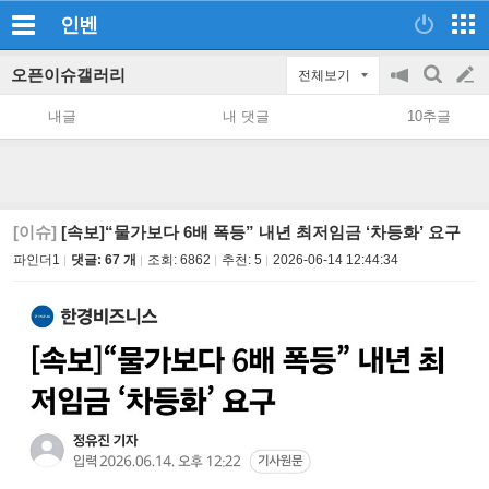
인벤
오픈이슈갤러리
전체보기
공
검
글
지
색
내글
내 댓글
10추글
on/off
쓰
기
[이슈]
[속보]“물가보다 6배 폭등” 내년 최저임금 ‘차등화’ 요구
파인더1
댓글: 67 개
조회:
6862
추천:
5
2026-06-14 12:44:34