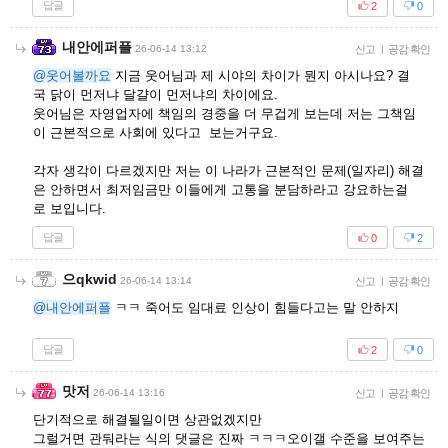
답글
2
0
내안에퍼플
26-06-14 13:12
신고
|
공감 확인
@웃어볼까요
지금 웃어님과 제 시야의 차이가 뭔지 아시나요? 결
국 닭이 먼저냐 달걀이 먼저냐의 차이에요.
웃어님은 자영업자에 책임의 경중을 더 무겁게 보는데 저는 그책임
이 근본적으로 사회에 있다고 보는거구요.
각자 생각이 다르겠지만 저는 이 나라가 근본적인 문제(일자리) 해결
은 안하면서 최저임금만 이들에게 고통을 분담하라고 강요하는걸
로 보입니다.
답글
0
2
으qkwid
26-06-14 13:14
신고
|
공감 확인
@내안에퍼플
ㅋㅋ 죽어도 임대료 인상이 힘들다고는 말 안하지
답글
2
0
맛저
26-06-14 13:16
신고
|
공감 확인
단기적으로 해결될일이면 상관없겠지만
그럴거면 관둬라는 식의 댓글은 진짜 ㅋㅋㅋ오이갤 수준을 보여주는