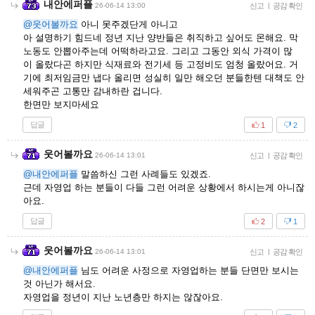
내안에퍼플
26-06-14 13:00
신고
|
공감 확인
@웃어볼까요
아니 못주겠단게 아니고
아 설명하기 힘드네 정년 지난 양반들은 취직하고 싶어도 몬해요. 막
노동도 안뽑아주는데 어떡하라고요. 그리고 그동안 외식 가격이 많
이 올랐다곤 하지만 식재료와 전기세 등 고정비도 엄청 올랐어요. 거
기에 최저임금만 냅다 올리면 성실히 일만 해오던 분들한텐 대책도 안
세워주곤 고통만 감내하란 겁니다.
한면만 보지마세요
답글
1
2
웃어볼까요
26-06-14 13:01
신고
|
공감 확인
@내안에퍼플
말씀하신 그런 사례들도 있겠죠.
근데 자영업 하는 분들이 다들 그런 어려운 상황에서 하시는게 아니잖
아요.
답글
2
1
웃어볼까요
26-06-14 13:01
신고
|
공감 확인
@내안에퍼플
님도 어려운 사정으로 자영업하는 분들 단면만 보시는
것 아닌가 해서요.
자영업을 정년이 지난 노년층만 하지는 않잖아요.