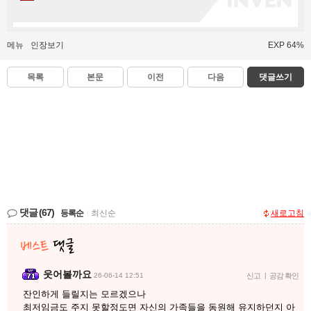
메뉴
인장보기
EXP 64%
목록
본문
이전
다음
댓글쓰기
댓글
(67)
등록순
|
최신순
새로고침
웃어볼까요
26-06-14 12:51
신고
|
공감 확인
잔인하게 들릴지는 모르겠으나
최저임금도 주지 못할정도면 자신의 가족들을 동원해 유지하던지 아