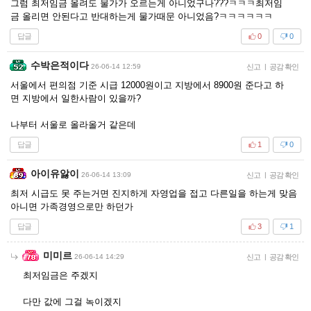
그럼 최저임금 올려도 물가가 오르는게 아니었구나???ㅋㅋㅋ최저임
금 올리면 안된다고 반대하는게 물가때문 아니었음?ㅋㅋㅋㅋㅋㅋ
답글
0
0
수박은적이다
26-06-14 12:59
신고
|
공감 확인
서울에서 편의점 기준 시급 12000원이고 지방에서 8900원 준다고 하
면 지방에서 일한사람이 있을까?
나부터 서울로 올라올거 같은데
답글
1
0
아이유앓이
26-06-14 13:09
신고
|
공감 확인
최저 시급도 못 주는거면 진지하게 자영업을 접고 다른일을 하는게 맞음
아니면 가족경영으로만 하던가
답글
3
1
미미르
26-06-14 14:29
신고
|
공감 확인
최저임금은 주겠지
다만 값에 그걸 녹이겠지