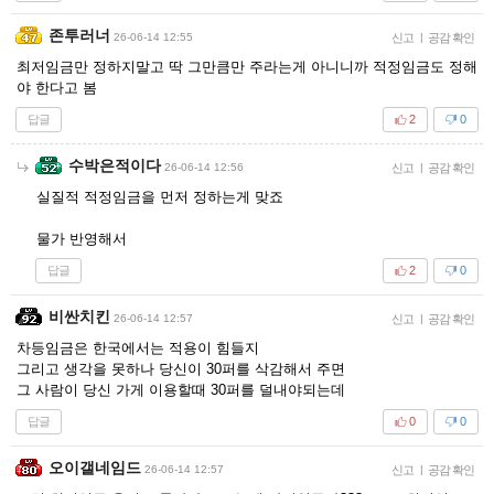
존투러너
26-06-14 12:55
신고
|
공감 확인
최저임금만 정하지말고 딱 그만큼만 주라는게 아니니까 적정임금도 정해
야 한다고 봄
답글
2
0
수박은적이다
26-06-14 12:56
신고
|
공감 확인
실질적 적정임금을 먼저 정하는게 맞죠
물가 반영해서
답글
2
0
비싼치킨
26-06-14 12:57
신고
|
공감 확인
차등임금은 한국에서는 적용이 힘들지
그리고 생각을 못하나 당신이 30퍼를 삭감해서 주면
그 사람이 당신 가게 이용할때 30퍼를 덜내야되는데
답글
0
0
오이갤네임드
26-06-14 12:57
신고
|
공감 확인