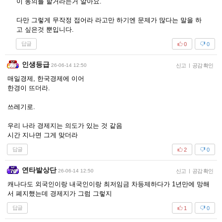
이 동의를 할거라는거 알아요.
다만 그렇게 무작정 접어라 라고만 하기엔 문제가 많다는 말을 하
고 싶은것 뿐입니다.
답글
0
0
인생등급
26-06-14 12:50
신고
|
공감 확인
매일경제, 한국경제에 이어
한경이 뜨더라.
쓰레기로.
우리 나라 경제지는 의도가 있는 것 같음
시간 지나면 그게 맞더라
답글
2
0
연타발상단
26-06-14 12:50
신고
|
공감 확인
캐나다도 외국인이랑 내국인이랑 최저임금 차등제하다가 1년만에 망해
서 폐지했는데 경제지가 그럼 그렇지
답글
1
0