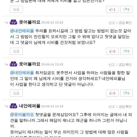
은 그 방법론에 대해 저에게 시비를 걸고 있는건가요?
답글
1
0
웃어볼까요
26-06-14 13:42
신고
|
공감 확인
@내안에퍼플
우려를 표하시길래 그 방법 말고는 방법이 없는것 같아
서 그 방법이 잔인할지 모르지만 그럴 수 밖에 없다고 첫댓글 달았는
데 그 댓글이 님에게 시비를 건것처럼 보였나요?
답글
0
0
웃어볼까요
26-06-14 13:43
신고
|
공감 확인
@내안에퍼플
최저임금도 못주면서 사업을 하려는 사람들을 향한 말
인데 그 말이 왜 님에게 시비를 건거라 생각하세요? 내안에피플님
이 사업을 한다고 생각하고 단 댓글이 아닙니다.
답글
0
0
내안에퍼플
26-06-14 14:19
신고
|
공감 확인
@웃어볼까요
첫댓글을 문제삼았어요? 그후에 이어지는 글에서 내 의
견을 말하니까 그래서 해답이 뭐냐고 채근을 하니까 그런거 아닙니
까.
웃어님이 제시하는 말이 무슨 의미인지 그 방법에 대해 많은 사람들