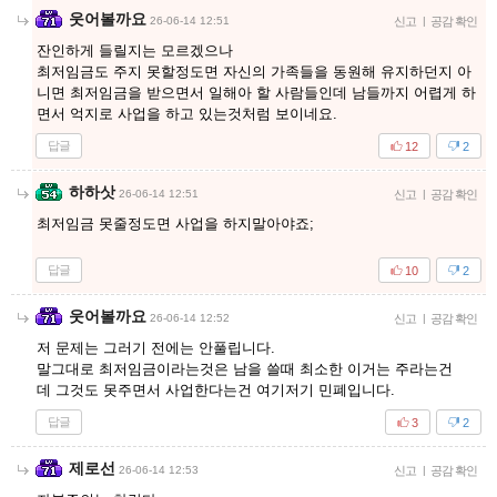
웃어볼까요
26-06-14 12:51
신고
|
공감 확인
잔인하게 들릴지는 모르겠으나
최저임금도 주지 못할정도면 자신의 가족들을 동원해 유지하던지 아
니면 최저임금을 받으면서 일해아 할 사람들인데 남들까지 어렵게 하
면서 억지로 사업을 하고 있는것처럼 보이네요.
답글
12
2
하하삿
26-06-14 12:51
신고
|
공감 확인
최저임금 못줄정도면 사업을 하지말아야죠;
답글
10
2
웃어볼까요
26-06-14 12:52
신고
|
공감 확인
저 문제는 그러기 전에는 안풀립니다.
말그대로 최저임금이라는것은 남을 쓸때 최소한 이거는 주라는건
데 그것도 못주면서 사업한다는건 여기저기 민폐입니다.
답글
3
2
제로선
26-06-14 12:53
신고
|
공감 확인