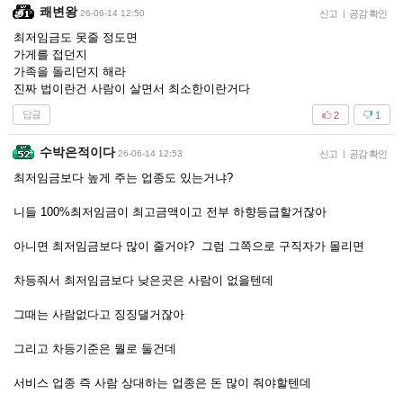
쾌변왕
26-06-14 12:50
신고
|
공감 확인
최저임금도 못줄 정도면
가게를 접던지
가족을 돌리던지 해라
진짜 법이란건 사람이 살면서 최소한이란거다
답글
2
1
수박은적이다
26-06-14 12:53
신고
|
공감 확인
최저임금보다 높게 주는 업종도 있는거냐?
니들 100%최저임금이 최고금액이고 전부 하향등급할거잖아
아니면 최저임금보다 많이 줄거야? 그럼 그쪽으로 구직자가 몰리면
차등줘서 최저임금보다 낮은곳은 사람이 없을텐데
그때는 사람없다고 징징댈거잖아
그리고 차등기준은 뭘로 둘건데
서비스 업종 즉 사람 상대하는 업종은 돈 많이 줘야할텐데