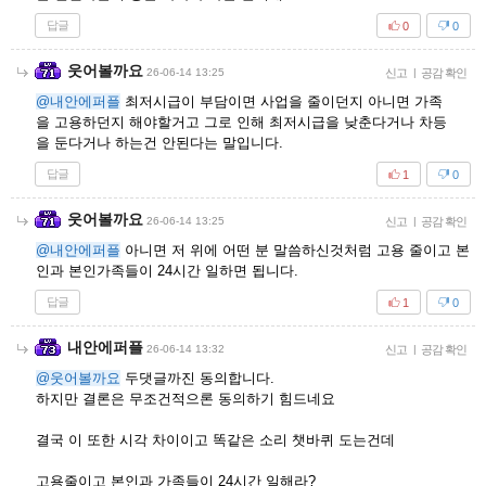
답글
0
0
웃어볼까요
26-06-14 13:25
신고
|
공감 확인
@내안에퍼플
최저시급이 부담이면 사업을 줄이던지 아니면 가족
을 고용하던지 해야할거고 그로 인해 최저시급을 낮춘다거나 차등
을 둔다거나 하는건 안된다는 말입니다.
답글
1
0
웃어볼까요
26-06-14 13:25
신고
|
공감 확인
@내안에퍼플
아니면 저 위에 어떤 분 말씀하신것처럼 고용 줄이고 본
인과 본인가족들이 24시간 일하면 됩니다.
답글
1
0
내안에퍼플
26-06-14 13:32
신고
|
공감 확인
@웃어볼까요
두댓글까진 동의합니다.
하지만 결론은 무조건적으론 동의하기 힘드네요
결국 이 또한 시각 차이이고 똑같은 소리 챗바퀴 도는건데
고용줄이고 본인과 가족들이 24시간 일해라?