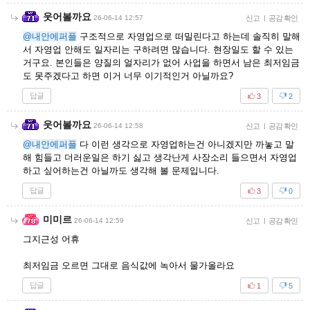
웃어볼까요
26-06-14 12:57
신고
|
공감 확인
@내안에퍼플
구조적으로 자영업으로 떠밀린다고 하는데 솔직히 말해
서 자영업 안해도 일자리는 구하려면 많습니다. 현장일도 할 수 있는
거구요. 본인들은 양질의 얼자리가 없어 사업을 하면서 남은 최저임금
도 못주겠다고 하면 이거 너무 이기적인거 아닐까요?
답글
3
2
웃어볼까요
26-06-14 12:58
신고
|
공감 확인
@내안에퍼플
다 이런 생각으로 자영업하는건 아니겠지만 까놓고 말
해 힘들고 더러운일은 하기 싫고 생각난게 사장소리 들으면서 자영업
하고 싶어하는건 아닐까도 생각해 볼 문제입니다.
답글
3
0
미미르
26-06-14 12:59
신고
|
공감 확인
그지근성 어휴
최저임금 오르면 그대로 음식값에 녹아서 물가올라요
답글
1
5