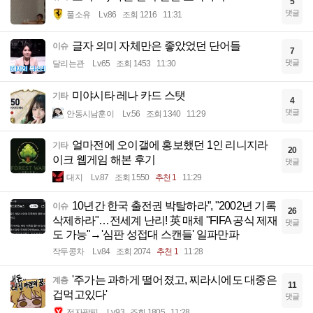
5
댓글
풀소유
Lv.86
조회 1216
11:31
글자 의미 자체만은 좋았었던 단어들
이슈
7
댓글
달리는관
Lv.65
조회 1453
11:30
미야시타 레나 카드 스탯
기타
4
댓글
안동시남훈이
Lv.56
조회 1340
11:29
얼마전에 오이갤에 홍보했던 1인 리니지라
기타
20
이크 웹게임 해본 후기
댓글
대지
Lv.87
조회 1550
추천 1
11:29
10년간 한국 출전권 박탈하라”, "2002년 기록
이슈
26
삭제하라"…전세계 난리! 英 매체 "FIFA 공식 제재
댓글
도 가능"→'심판 성접대 스캔들' 일파만파
작두콩차
Lv.84
조회 2074
추천 1
11:28
'주가는 과하게 떨어졌고, 찌라시에도 대중은
계층
11
겁먹고있다'
댓글
전자팔찌
Lv.93
조회 1805
11:28