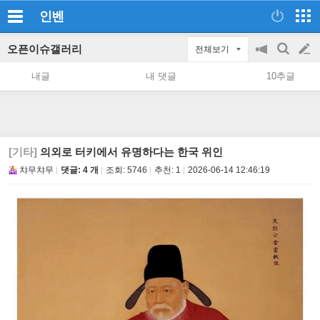
인벤
오픈이슈갤러리
전체보기
공
검
글
지
색
내글
내 댓글
10추글
on/off
쓰
기
[기타]
의외로 터키에서 유명하다는 한국 위인
챠무챠무
댓글: 4 개
조회:
5746
추천:
1
2026-06-14 12:46:19