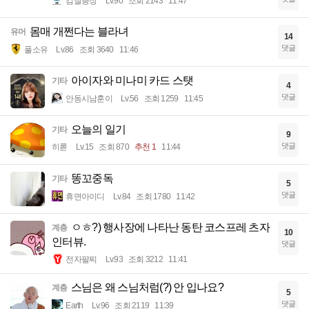
검찰총장
Lv.90
조회 2143
11:47
몸매 개쩐다는 블라녀
유머
14
댓글
풀소유
Lv.86
조회 3640
11:46
아이자와 미나미 카드 스탯
기타
4
댓글
안동시남훈이
Lv.56
조회 1259
11:45
오늘의 일기
기타
9
댓글
히롣
Lv.15
조회 870
추천 1
11:44
똥꼬중독
기타
5
댓글
휴면아이디
Lv.84
조회 1780
11:42
ㅇㅎ?) 행사장에 나타난 동탄 코스프레 츠자
계층
10
인터뷰.
댓글
전자팔찌
Lv.93
조회 3212
11:41
스님은 왜 스님처럼(?) 안 입나요?
계층
5
댓글
Earth
Lv.96
조회 2119
11:39