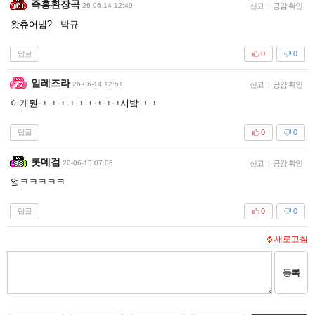
즉흥환장곡
26-06-14 12:49
신고
|
공감 확인
왓츄어넴? : 박규
답글
0
0
일레즈라
26-06-14 12:51
신고
|
공감 확인
이게뭔ㅋㅋㅋㅋㅋㅋㅋㅋㅋ시밬ㅋㅋ
답글
0
0
롯데검
26-06-15 07:08
신고
|
공감 확인
엌ㅋㅋㅋㅋㅋ
답글
0
0
새로고침
등록