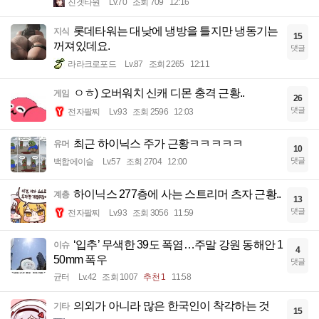
진겟타원
Lv.70
조회 709
12:16
롯데타워는 대낮에 냉방을 틀지만 냉동기는
지식
15
꺼져있데요.
댓글
라라크로포드
Lv.87
조회 2265
12:11
ㅇㅎ) 오버워치 신캐 디몬 충격 근황..
게임
26
댓글
전자팔찌
Lv.93
조회 2596
12:03
최근 하이닉스 주가 근황ㅋㅋㅋㅋㅋ
유머
10
댓글
백합에이슬
Lv.57
조회 2704
12:00
하이닉스 277층에 사는 스트리머 츠자 근황..
계층
13
댓글
전자팔찌
Lv.93
조회 3056
11:59
‘입추’ 무색한 39도 폭염…주말 강원 동해안 1
이슈
4
50mm 폭우
댓글
균터
Lv.42
조회 1007
추천 1
11:58
의외가 아니라 많은 한국인이 착각하는 것
기타
15