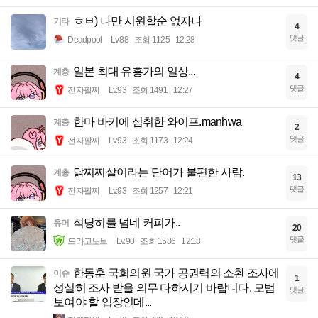
ㅎㅂ) 나만 시원할순 없자나
기타
4
댓글
Deadpool
Lv.88
조회 1125
12:28
일본 최대 유흥가의 일상...
계층
4
댓글
전자팔찌
Lv.93
조회 1491
12:27
한마 바키에 심취한 와이프.manhwa
계층
2
댓글
전자팔찌
Lv.93
조회 1173
12:24
닭찌찌살이라는 단어가 불편한 사람.
계층
13
댓글
전자팔찌
Lv.93
조회 1257
12:21
적당히를 넘네 커피가..
유머
20
댓글
드라고노브
Lv.90
조회 1586
12:18
한동훈 국회의원 국가 공권력의 소환 조사에
이슈
1
성실히 조사 받을 의무 다하시기 바랍니다. 모범
댓글
보여야 할 입장인데...