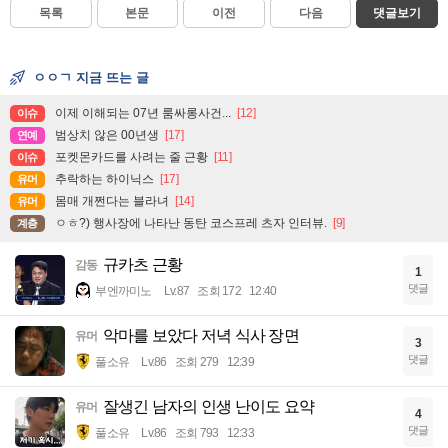
목록
본문
이전
다음
댓글보기
ㅇㅇㄱ 지금 뜨는 글
이제 이해되는 07년 룸싸롱사건...
[12]
이슈
범상치 않은 00년생
[17]
연예
포켓몬카드를 사려는 줄 근황
[11]
이슈
추락하는 하이닉스
[17]
유머
몸매 개쩐다는 블라녀
[14]
유머
ㅇㅎ?) 행사장에 나타난 동탄 코스프레 츠자 인터뷰.
[9]
계층
규카츠 근황
감동
1
댓글
부엔까미노
Lv.87
조회 172
12:40
악마를 보았다 저녁 식사 장면
유머
3
댓글
풀소유
Lv.86
조회 279
12:39
잘생긴 남자의 인생 난이도 요약
유머
4
댓글
풀소유
Lv.86
조회 793
12:33