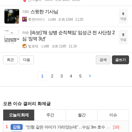
스윗한 기사님
기타
6
댓글
휴면아이디
Lv.84
조회 1384
11:20
[속보] '채 상병 순직책임' 임성근 전 사단장 2
이슈
8
심 '징역 3년'
댓글
빛로제
Lv.88
조회 1195
11:19
최근
다음
검색
글쓰기
1
2
3
4
5
오픈 이슈 갤러리 화제글
오늘의 화제
주간
월간
이슈
1
감동
[16]
“인형 같은 아이가 가라앉는데”…수심 3m 호수 뛰어든 60대 의인