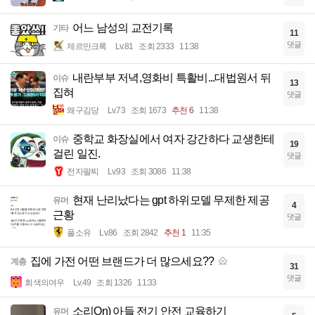
어느 남성의 교전기록
기타
11
댓글
제르만크록
Lv.81
조회 2333
11:38
내란부부 저녁,영화비 특활비...대법원서 뒤
이슈
13
집혀
댓글
왜구김당
Lv.73
조회 1673
추천 6
11:38
중학교 화장실에서 여자 강간하다 교생한테
이슈
19
걸린 일진.
댓글
전자팔찌
Lv.93
조회 3086
11:38
현재 난리났다는 gpt 하위모델 무제한 제공
유머
4
근황
댓글
풀소유
Lv.86
조회 2842
추천 1
11:35
집에 가전 어떤 브랜드가 더 많으세요??
계층
31
댓글
회색의여우
Lv.49
조회 1326
11:33
소리On) 아들 전기 안전 교육하기
유머