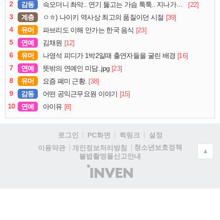
2
감동
[22]
슥오더니 촤악.. 연기 뚫고는 가슴 툭툭.. 지나가던 아재의 정체
3
계층
[39]
ㅇㅎ) 나이키 역사상 최고의 품질이던 시절
4
유머
[23]
파브리도 이해 안가는 한국 음식
5
연예
[12]
김채원
6
유머
[16]
나영석 피디가 1박2일때 출연자들을 굴린 배경
7
연예
[23]
뜻밖의 연예인 미담..jpg
8
유머
[38]
요즘 폐미 근황.
9
감동
[15]
어떤 공익근무요원 이야기
10
연예
[8]
아이유
로그인
PC화면
퀵링크
설정
청소년보호정책
이용약관
개인정보처리방침
▲
불법촬영물신고안내
(주)
인
벤