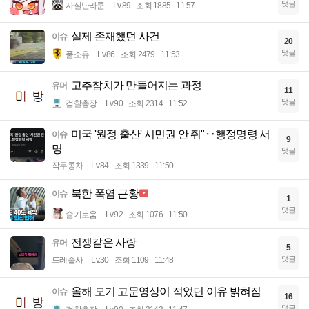
댓글
사실난라쿤
Lv.89
조회 1885
11:57
실제 존재했던 사건
이슈
20
댓글
풀소유
Lv.86
조회 2479
11:53
고추참치가 만들어지는 과정
유머
11
댓글
검찰총장
Lv.90
조회 2314
11:52
미국 '원정 출산' 시민권 안 줘"‥행정명령 서
이슈
9
명
댓글
작두콩차
Lv.84
조회 1339
11:50
북한 폭염 근황
이슈
1
댓글
슬기로움
Lv.92
조회 1076
11:50
전쟁같은 사랑
유머
5
댓글
드레술사
Lv.30
조회 1109
11:48
올해 모기 고문영상이 적었던 이유 밝혀짐
이슈
16
댓글