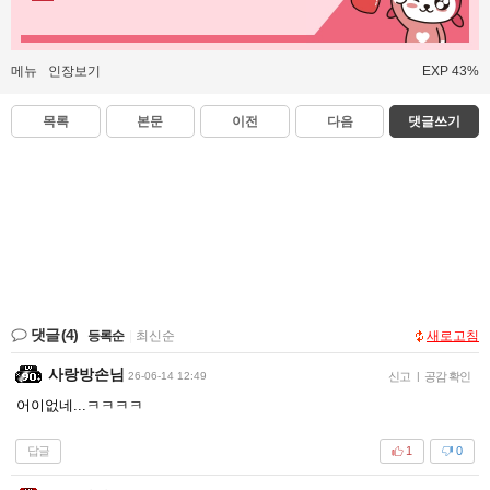
메뉴
인장보기
EXP 43%
목록
본문
이전
다음
댓글쓰기
댓글
(4)
등록순
|
최신순
새로고침
사랑방손님
26-06-14 12:49
신고
|
공감 확인
어이없네...ㅋㅋㅋㅋ
답글
1
0