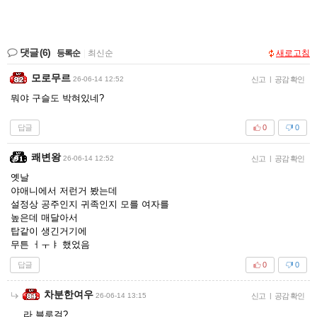
댓글
(6)
등록순
|
최신순
새로고침
모로무르
26-06-14 12:52
신고
|
공감 확인
뭐야 구슬도 박혀있네?
답글
0
0
쾌변왕
26-06-14 12:52
신고
|
공감 확인
옛날
야애니에서 저런거 봤는데
설정상 공주인지 귀족인지 모를 여자를
높은데 매달아서
탑같이 생긴거기에
무튼 ㅓㅜㅑ 했었음
답글
0
0
차분한여우
26-06-14 13:15
신고
|
공감 확인
라 블루걸?