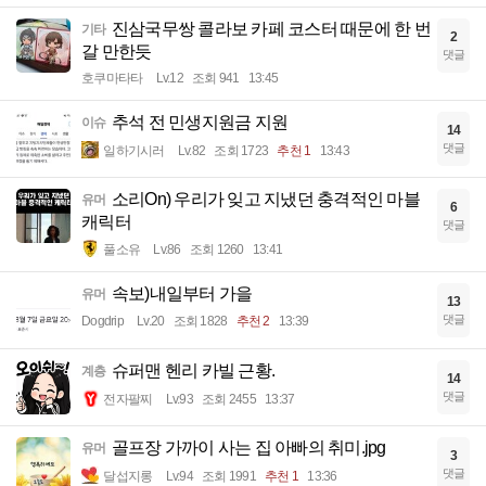
진삼국무쌍 콜라보 카페 코스터 때문에 한 번
기타
2
갈 만한듯
댓글
호쿠마타타
Lv.12
조회 941
13:45
추석 전 민생지원금 지원
이슈
14
댓글
일하기시러
Lv.82
조회 1723
추천 1
13:43
소리On) 우리가 잊고 지냈던 충격적인 마블
유머
6
캐릭터
댓글
풀소유
Lv.86
조회 1260
13:41
속보)내일부터 가을
유머
13
댓글
Dogdrip
Lv.20
조회 1828
추천 2
13:39
슈퍼맨 헨리 카빌 근황.
계층
14
댓글
전자팔찌
Lv.93
조회 2455
13:37
골프장 가까이 사는 집 아빠의 취미.jpg
유머
3
댓글
달섭지롱
Lv.94
조회 1991
추천 1
13:36