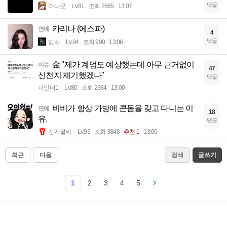
댓글
마나군
Lv.81
조회 2665
13:07
카리나 (에스파)
연예
4
댓글
입사
Lv.94
조회 990
13:06
金 "제가 계엄도 예상했는데 아무 근거없이
이슈
47
신천지 제기했겠나"
댓글
파인더1
Lv.80
조회 2384
13:00
비비가 항상 가방에 콘돔을 갖고 다니는 이
연예
18
유.
댓글
전자팔찌
Lv.93
조회 3848
추천 1
13:00
최근
다음
검색
글쓰기
1
2
3
4
5