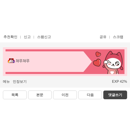
추천확인
신고
스팸신고
공유
스크랩
챠무챠무
메뉴
인장보기
EXP 42%
목록
본문
이전
다음
댓글쓰기