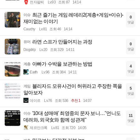
전자팔찌
Lv.93
조회 87
14:14
최근 즐기는 게임 레데리2(계층+게임+이슈)-
이슈
0
재미없는 이야기
댓글
Cauchy
Lv.81
조회 46
14:14
라면 스프가 만들어지는 과정
유머
0
댓글
Dogdrip
Lv.20
조회 329
14:11
아빠가 수박을 보관하는 방법
계층
4
댓글
Earth
Lv.96
조회 384
14:11
블리자드 모유사건이 허위라고 주장한 쪽을
게임
5
알아보자
댓글
데이르
Lv.76
조회 536
추천 1
14:07
'10대 성매매' 최영중의 문자 보니…"언니도
이슈
11
데려와, 외국女와 함께 성관계"
댓글
제르만크록
Lv.81
조회 720
14:05