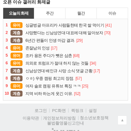
오픈 이슈 갤러리 화제글
오늘의 화제
주간
월간
이슈
1
유머
[41]
싱글벙글 아프리카 사람들한테 한국 쌀 먹이기
2
계층
[70]
사망했다는 신남성연대 대표에 대해 알아보자
3
계층
[29]
6년간 편돌이 인생 마감 결과.
4
유머
[17]
존잘남의 인성
5
유머
[68]
조카 용돈 주다가 뺏은 삼촌
6
유머
[34]
의외로 트럼프가 절대 하지 않는 것들
7
계층
[17]
신남성연대 배인규 사망 소식 댓글 근황
8
계층
[57]
ㅇㅎ) 우중 캠핑 최고의 장점.
9
유머
[25]
여자 솔로 캠핑 유튜브 특징 ㅋㅋ
10
계층
[52]
지역 비하 하는게 웃긴 이유.
로그인
PC화면
퀵링크
설정
청소년보호정책
이용약관
개인정보처리방침
▲
불법촬영물신고안내
(주)