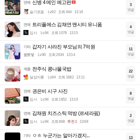
신병 4 메인 예고편
연예
3
댓글
슬기로움
Lv.92
조회 644
13:18
트리플에스 김채연 맨시티 유니폼
연예
4
댓글
입사
Lv.94
조회 1078
13:15
갑자기 사라진 부모님의 7억원
기타
11
댓글
꿻뻵뗗
Lv.90
조회 2634
13:14
전주식 콩나물국밥
계층
22
댓글
달섭지롱
Lv.94
조회 1682
13:11
권은비 시구 사진
연예
8
댓글
입사
Lv.94
조회 1852
13:10
김채원 치즈스틱 먹방 (르세라핌)
연예
2
댓글
입사
Lv.94
조회 868
추천 1
13:08
ㅇㅎ 누군가는 알아가겠지...
기타
13