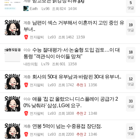
믿고보는 닭강정 리뷰.jpg
계층
5
댓글
Earth
Lv.96
조회 824
14:04
남편이 섹스 거부해서 이혼까지 고민 중인 유
계층
19
부녀..
댓글
전자팔찌
Lv.93
조회 1462
13:59
수능 절대평가·서·논술형 도입 검토…이 대
이슈
18
통령 "객관식이 아이들 망쳐"
댓글
내란의힘
Lv.79
조회 601
13:58
회사의 50대 유부남과 바람핀 30대 유부녀..
계층
12
댓글
전자팔찌
Lv.93
조회 1742
추천 1
13:56
애플 '칩 값 올랐으니 디스플레이 공급가 2
이슈
33
0% 낮춰라' 삼성, LG에 요구.
댓글
전자팔찌
Lv.93
조회 1838
추천 2
13:48
연봉 5억이 넘는 수중용접 장단점.
계층
15
댓글
전자팔찌
Lv.93
조회 2200
추천 2
13:46