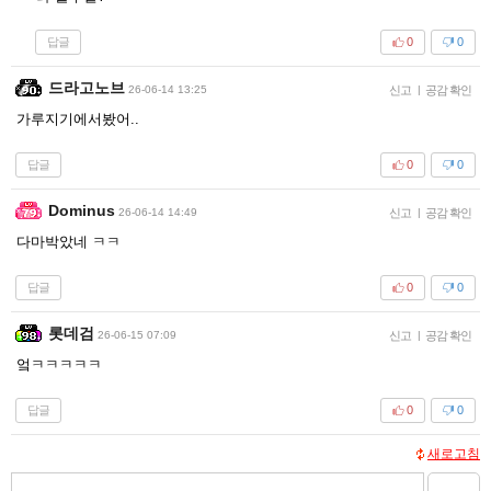
답글
0
0
드라고노브
26-06-14 13:25
신고
|
공감 확인
가루지기에서봤어..
답글
0
0
Dominus
26-06-14 14:49
신고
|
공감 확인
다마박았네 ㅋㅋ
답글
0
0
롯데검
26-06-15 07:09
신고
|
공감 확인
엌ㅋㅋㅋㅋㅋ
답글
0
0
새로고침