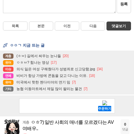
등록
목록
본문
이전
다음
댓글보기
ㅇㅇㄱ 지금 뜨는 글
(ㅎㅂ) 길에서 싸우는 눈나들
[20]
계층
ㅇㅎㅂ? 힘나는 영상
[17]
유머
의식 잃은 여성 구해줬다가 성범죄로 신고당함.jpg
[34]
이슈
비비가 항상 가방에 콘돔을 갖고 다니는 이유.
[18]
연예
미국에서 핫한 젠다이야의 연기 밈
[7]
유머
농협 이동마트에서 제일 많이 팔리는 물건
[7]
기타
ㅇㅎ?) 일반 사회의 매너를 모르겠다는 AV
계층
0
여배우..
댓글