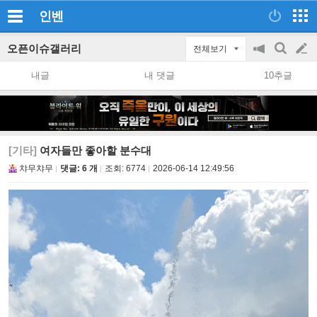
인벤
오픈이슈갤러리
전체보기
공
검
글
지
색
내글
내 댓글
10추글
on/off
쓰
기
[기타]
여자들만 좋아할 분수대
챠무챠무
댓글: 6 개
조회:
6774
2026-06-14 12:49:56