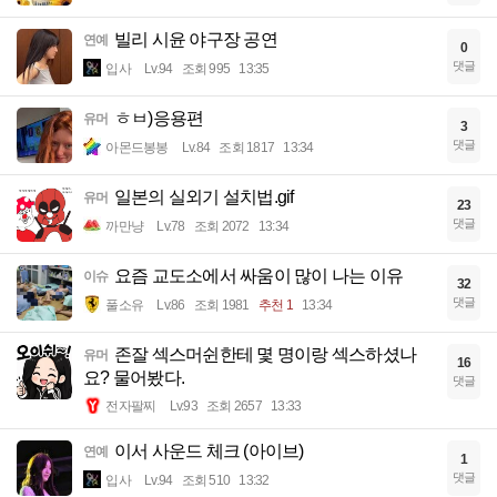
빌리 시윤 야구장 공연
연예
0
댓글
입사
Lv.94
조회 995
13:35
ㅎㅂ)응용편
유머
3
댓글
아몬드봉봉
Lv.84
조회 1817
13:34
일본의 실외기 설치법.gif
유머
23
댓글
까만냥
Lv.78
조회 2072
13:34
요즘 교도소에서 싸움이 많이 나는 이유
이슈
32
댓글
풀소유
Lv.86
조회 1981
추천 1
13:34
존잘 섹스머쉰한테 몇 명이랑 섹스하셨나
유머
16
요? 물어봤다.
댓글
전자팔찌
Lv.93
조회 2657
13:33
이서 사운드 체크 (아이브)
연예
1
댓글
입사
Lv.94
조회 510
13:32