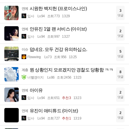
시원한 백지헌 (프로미스나인)
연예
3
댓글
입사
Lv.94
조회 773
13:29
안유진 1열 팬 서비스 (아이브)
연예
2
댓글
입사
Lv.94
조회 997
13:27
덥네요. 모두 건강 유의하십쇼.
이슈
5
댓글
Flowwing
Lv.73
조회 956
13:25
뭔 상황인지 모르겠지만 경찰도 당황함 ㅋㅋ
계층
8
댓글
너빨갱이지
Lv.86
조회 2456
13:23
아이유
연예
2
댓글
입사
Lv.94
조회 651
추천 3
13:23
유진이 애티튜드 (아이브)
연예
2
댓글
입사
Lv.94
조회 727
추천 1
13:19