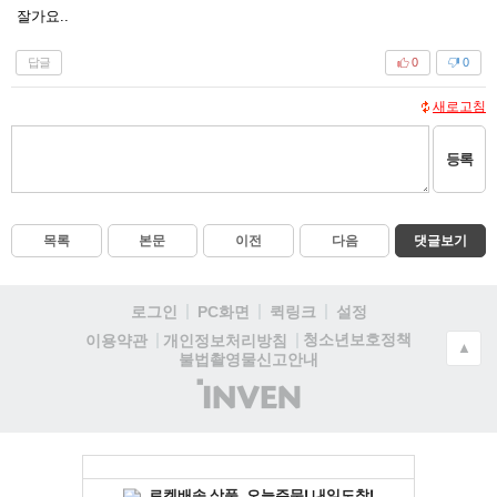
잘가요..
답글
0
0
새로고침
등록
목록
본문
이전
다음
댓글보기
로그인
PC화면
퀵링크
설정
청소년보호정책
이용약관
개인정보처리방침
▲
불법촬영물신고안내
(주)
인
벤