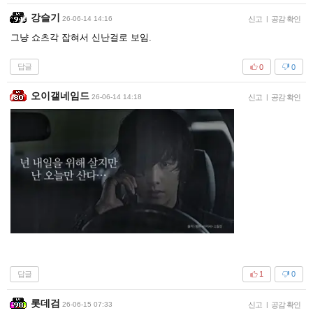
강슬기
26-06-14 14:16
신고
|
공감 확인
그냥 쇼츠각 잡혀서 신난걸로 보임.
답글
0
0
오이갤네임드
26-06-14 14:18
신고
|
공감 확인
답글
1
0
롯데검
26-06-15 07:33
신고
|
공감 확인