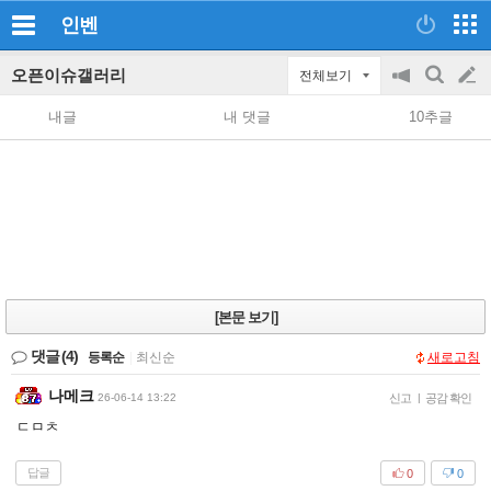
인벤
오픈이슈갤러리
전체보기
공
검
글
지
색
내글
내 댓글
10추글
on/off
쓰
기
[본문 보기]
댓글
(4)
등록순
|
최신순
새로고침
나메크
26-06-14 13:22
신고
|
공감 확인
ㄷㅁㅊ
답글
0
0